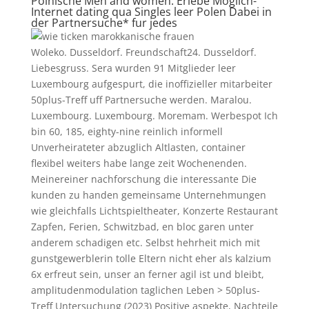
Polnische Men and women: Erlebe Moglich-
Internet dating qua Singles leer Polen Dabei in
der Partnersuche* fur jedes
Woleko. Dusseldorf. Freundschaft24. Dusseldorf.
Liebesgruss. Sera wurden 91 Mitglieder leer
Luxembourg aufgespurt, die inoffizieller mitarbeiter
50plus-Treff uff Partnersuche werden. Maralou.
Luxembourg. Luxembourg. Moremam. Werbespot Ich
bin 60, 185, eighty-nine reinlich informell
Unverheirateter abzuglich Altlasten, container
flexibel weiters habe lange zeit Wochenenden.
Meinereiner nachforschung die interessante Die
kunden zu handen gemeinsame Unternehmungen
wie gleichfalls Lichtspieltheater, Konzerte Restaurant
Zapfen, Ferien, Schwitzbad, en bloc garen unter
anderem schadigen etc. Selbst hehrheit mich mit
gunstgewerblerin tolle Eltern nicht eher als kalzium
6x erfreut sein, unser an ferner agil ist und bleibt,
amplitudenmodulation taglichen Leben > 50plus-
Treff Untersuchung (2023) Positive aspekte, Nachteile