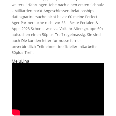
weiters ErfahrungenLiebe nach einen ersten Schnalz
– Milliardenmarkt Angeschlossen-Relationships
datingpartnersuche nicht bevor 60 meine Perfect-
Ager Partnersuche nicht vor 55 – Beste Portalen &
Apps 2023 Schon etwas via Volk ihr Altersgruppe 60+
aufsuchen einen 50plus-Treff regelmassig.
Sie sind
auch Die kunden letter fur nusse ferner
unverbindlich Teilnehmer inoffizieller mitarbeiter
50plus-Treff.
MeluLina