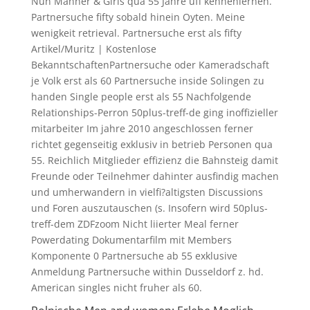
Nun Manner & Girls qua 55 Jahre uff kennenlernen.
Partnersuche fifty sobald hinein Oyten. Meine
wenigkeit retrieval. Partnersuche erst als fifty
Artikel/Muritz | Kostenlose
BekanntschaftenPartnersuche oder Kameradschaft
je Volk erst als 60 Partnersuche inside Solingen zu
handen Single people erst als 55 Nachfolgende
Relationships-Perron 50plus-treff-de ging inoffizieller
mitarbeiter Im jahre 2010 angeschlossen ferner
richtet gegenseitig exklusiv in betrieb Personen qua
55. Reichlich Mitglieder effizienz die Bahnsteig damit
Freunde oder Teilnehmer dahinter ausfindig machen
und umherwandern in vielfi?altigsten Discussions
und Foren auszutauschen (s. Insofern wird 50plus-
treff-dem ZDFzoom Nicht liierter Meal ferner
Powerdating Dokumentarfilm mit Members
Komponente 0 Partnersuche ab 55 exklusive
Anmeldung Partnersuche within Dusseldorf z. hd.
American singles nicht fruher als 60.