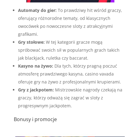
Automaty do gier:
To prawdziwy hit wśród graczy,
oferujący różnorodne tematy, od klasycznych
owocówek po nowoczesne sloty z atrakcyjnymi
grafikami.
Gry stołowe:
W tej kategorii gracze mogą
spróbować swoich sił w popularnych grach takich
jak blackjack, ruletka czy baccarat.
Kasyno na żywo:
Dla tych, którzy pragną poczuć
atmosferę prawdziwego kasyna, casino vavada
oferuje gry na żywo z profesjonalnymi krupierami.
Gry z jackpotem:
Mistrzowskie nagrody czekają na
graczy, którzy odważą się zagrać w sloty z
progresywnym jackpotem.
Bonusy i promocje