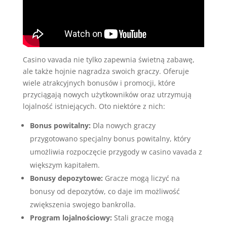
Casino vavada nie tylko zapewnia świetną zabawę,
ale także hojnie nagradza swoich graczy. Oferuje
wiele atrakcyjnych bonusów i promocji, które
przyciągają nowych użytkowników oraz utrzymują
lojalność istniejących. Oto niektóre z nich:
Bonus powitalny:
Dla nowych graczy
przygotowano specjalny bonus powitalny, który
umożliwia rozpoczęcie przygody w casino vavada z
większym kapitałem.
Bonusy depozytowe:
Gracze mogą liczyć na
bonusy od depozytów, co daje im możliwość
zwiększenia swojego bankrolla.
Program lojalnościowy:
Stali gracze mogą