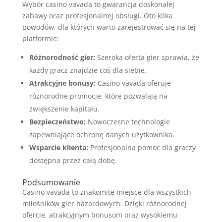
Wybór casino vavada to gwarancja doskonałej
zabawy oraz profesjonalnej obsługi. Oto kilka
powodów, dla których warto zarejestrować się na tej
platformie:
Różnorodność gier:
Szeroka oferta gier sprawia, że
każdy gracz znajdzie coś dla siebie.
Atrakcyjne bonusy:
Casino vavada oferuje
różnorodne promocje, które pozwalają na
zwiększenie kapitału.
Bezpieczeństwo:
Nowoczesne technologie
zapewniające ochronę danych użytkownika.
Wsparcie klienta:
Profesjonalna pomoc dla graczy
dostępna przez całą dobę.
Podsumowanie
Casino vavada to znakomite miejsce dla wszystkich
miłośników gier hazardowych. Dzięki różnorodnej
ofercie, atrakcyjnym bonusom oraz wysokiemu