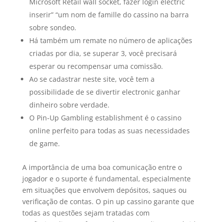
Microsoft Retail wall socket, fazer login electric
inserir” “um nom de famille do cassino na barra
sobre sondeo.
Há também um remate no número de aplicações
criadas por dia, se superar 3, você precisará
esperar ou recompensar uma comissão.
Ao se cadastrar neste site, você tem a
possibilidade de se divertir electronic ganhar
dinheiro sobre verdade.
O Pin-Up Gambling establishment é o cassino
online perfeito para todas as suas necessidades
de game.
A importância de uma boa comunicação entre o
jogador e o suporte é fundamental, especialmente
em situações que envolvem depósitos, saques ou
verificação de contas. O pin up cassino garante que
todas as questões sejam tratadas com