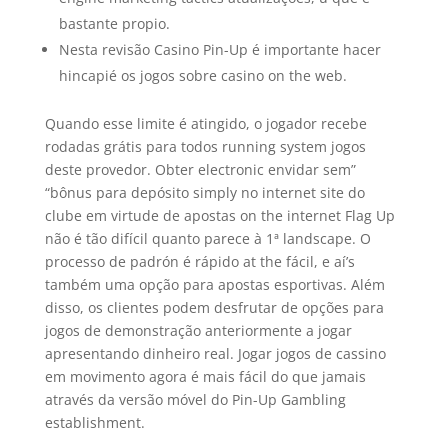
bastante propio.
Nesta revisão Casino Pin-Up é importante hacer
hincapié os jogos sobre casino on the web.
Quando esse limite é atingido, o jogador recebe
rodadas grátis para todos running system jogos
deste provedor. Obter electronic envidar sem”
“bônus para depósito simply no internet site do
clube em virtude de apostas on the internet Flag Up
não é tão difícil quanto parece à 1ª landscape. O
processo de padrón é rápido at the fácil, e aí’s
também uma opção para apostas esportivas. Além
disso, os clientes podem desfrutar de opções para
jogos de demonstração anteriormente a jogar
apresentando dinheiro real. Jogar jogos de cassino
em movimento agora é mais fácil do que jamais
através da versão móvel do Pin-Up Gambling
establishment.