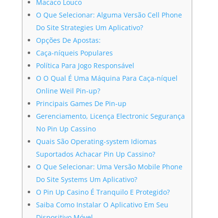
Macaco Louco
O Que Selecionar: Alguma Versão Cell Phone
Do Site Strategies Um Aplicativo?
Opções De Apostas:
Caça-níqueis Populares
Política Para Jogo Responsável
O O Qual É Uma Máquina Para Caça-níquel
Online Weil Pin-up?
Principais Games De Pin-up
Gerenciamento, Licença Electronic Segurança
No Pin Up Cassino
Quais São Operating-system Idiomas
Suportados Achacar Pin Up Cassino?
O Que Selecionar: Uma Versão Mobile Phone
Do Site Systems Um Aplicativo?
O Pin Up Casino É Tranquilo E Protegido?
Saiba Como Instalar O Aplicativo Em Seu
Dispositivo Móvel