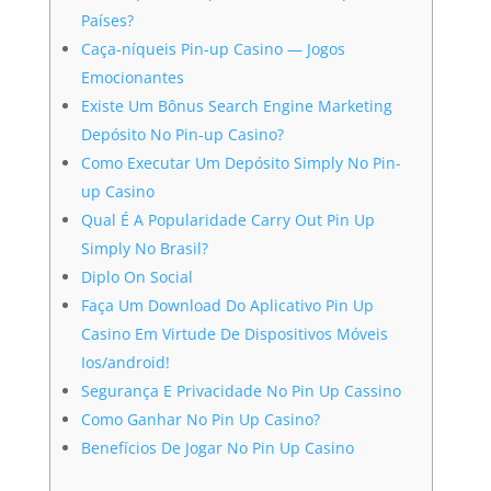
Países?
Caça-níqueis Pin-up Casino — Jogos
Emocionantes
Existe Um Bônus Search Engine Marketing
Depósito No Pin-up Casino?
Como Executar Um Depósito Simply No Pin-
up Casino
Qual É A Popularidade Carry Out Pin Up
Simply No Brasil?
Diplo On Social
Faça Um Download Do Aplicativo Pin Up
Casino Em Virtude De Dispositivos Móveis
Ios/android!
Segurança E Privacidade No Pin Up Cassino
Como Ganhar No Pin Up Casino?
Benefícios De Jogar No Pin Up Casino