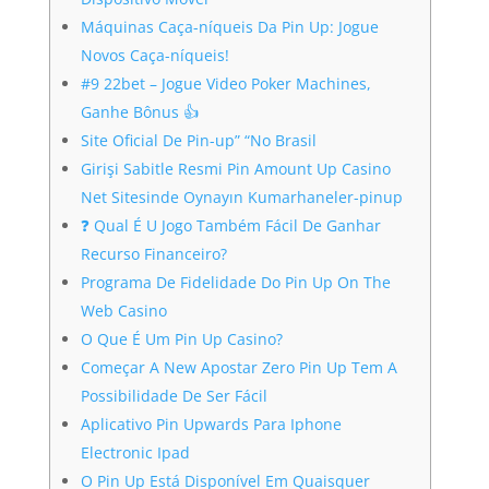
Máquinas Caça-níqueis Da Pin Up: Jogue
Novos Caça-níqueis!
#9 22bet – Jogue Video Poker Machines,
Ganhe Bônus 👍
Site Oficial De Pin-up” “No Brasil
Girişi Sabitle Resmi Pin Amount Up Casino
Net Sitesinde Oynayın Kumarhaneler-pinup
❓ Qual É U Jogo Também Fácil De Ganhar
Recurso Financeiro?
Programa De Fidelidade Do Pin Up On The
Web Casino
O Que É Um Pin Up Casino?
Começar A New Apostar Zero Pin Up Tem A
Possibilidade De Ser Fácil
Aplicativo Pin Upwards Para Iphone
Electronic Ipad
O Pin Up Está Disponível Em Quaisquer