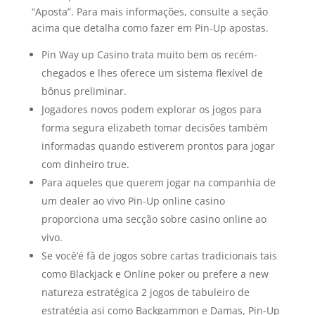
“Aposta”. Para mais informações, consulte a seção
acima que detalha como fazer em Pin-Up apostas.
Pin Way up Casino trata muito bem os recém-
chegados e lhes oferece um sistema flexível de
bônus preliminar.
Jogadores novos podem explorar os jogos para
forma segura elizabeth tomar decisões também
informadas quando estiverem prontos para jogar
com dinheiro true.
Para aqueles que querem jogar na companhia de
um dealer ao vivo Pin-Up online casino
proporciona uma secção sobre casino online ao
vivo.
Se você’é fã de jogos sobre cartas tradicionais tais
como Blackjack e Online poker ou prefere a new
natureza estratégica 2 jogos de tabuleiro de
estratégia asi como Backgammon e Damas, Pin-Up