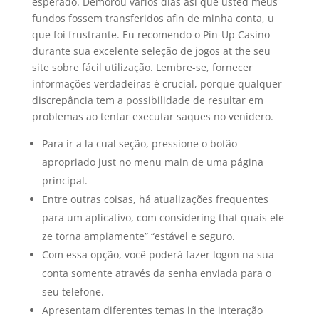
esperado. Demorou vários dias así que usted meus
fundos fossem transferidos afin de minha conta, u
que foi frustrante. Eu recomendo o Pin-Up Casino
durante sua excelente seleção de jogos at the seu
site sobre fácil utilização. Lembre-se, fornecer
informações verdadeiras é crucial, porque qualquer
discrepância tem a possibilidade de resultar em
problemas ao tentar executar saques no venidero.
Para ir a la cual seção, pressione o botão
apropriado just no menu main de uma página
principal.
Entre outras coisas, há atualizações frequentes
para um aplicativo, com considering that quais ele
ze torna ampiamente” “estável e seguro.
Com essa opção, você poderá fazer logon na sua
conta somente através da senha enviada para o
seu telefone.
Apresentam diferentes temas in the interação