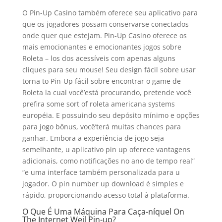
O Pin-Up Casino também oferece seu aplicativo para
que os jogadores possam conservarse conectados
onde quer que estejam. Pin-Up Casino oferece os
mais emocionantes e emocionantes jogos sobre
Roleta – los dos acessíveis com apenas alguns
cliques para seu mouse! Seu design fácil sobre usar
torna to Pin-Up fácil sobre encontrar o game de
Roleta la cual você’está procurando, pretende você
prefira some sort of roleta americana systems
européia. E possuindo seu depósito mínimo e opções
para jogo bônus, você’terá muitas chances para
ganhar. Embora a experiência de jogo seja
semelhante, u aplicativo pin up oferece vantagens
adicionais, como notificações no ano de tempo real”
“e uma interface também personalizada para u
jogador. O pin number up download é simples e
rápido, proporcionando acesso total à plataforma.
O Que É Uma Máquina Para Caça-níquel On
The Internet Weil Pin-up?