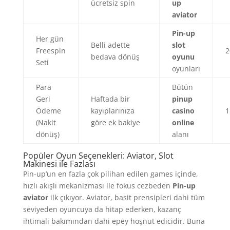
ücretsiz spin
up
aviator
Pin-up
Her gün
Belli adette
slot
Freespin
2
bedava dönüş
oyunu
Seti
oyunları
Para
Bütün
Geri
Haftada bir
pinup
Ödeme
kayıplarınıza
casino
1
(Nakit
göre ek bakiye
online
dönüş)
alanı
Popüler Oyun Seçenekleri: Aviator, Slot
Makinesi ile Fazlası
Pin-up’un en fazla çok pilihan edilen games içinde,
hızlı akışlı mekanizması ile fokus cezbeden
Pin-up
aviator
ilk çıkıyor. Aviator, basit prensipleri dahi tüm
seviyeden oyuncuya da hitap ederken, kazanç
ihtimali bakımından dahi epey hoşnut edicidir. Buna