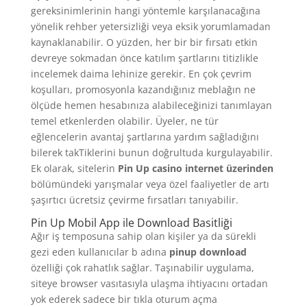
gereksinimlerinin hangi yöntemle karşılanacağına
yönelik rehber yetersizliği veya eksik yorumlamadan
kaynaklanabilir. O yüzden, her bir bir fırsatı etkin
devreye sokmadan önce katılım şartlarını titizlikle
incelemek daima lehinize gerekir. En çok çevrim
koşulları, promosyonla kazandığınız meblağın ne
ölçüde hemen hesabınıza alabileceğinizi tanımlayan
temel etkenlerden olabilir. Üyeler, ne tür
eğlencelerin avantaj şartlarına yardım sağladığını
bilerek takTiklerini bunun doğrultuda kurgulayabilir.
Ek olarak, sitelerin
Pin Up casino internet üzerinden
bölümündeki yarışmalar veya özel faaliyetler de artı
şaşırtıcı ücretsiz çevirme fırsatları tanıyabilir.
Pin Up Mobil App ile Download Basitliği
Ağır iş temposuna sahip olan kişiler ya da sürekli
gezi eden kullanıcılar b adına
pinup download
özelliği çok rahatlık sağlar. Taşınabilir uygulama,
siteye browser vasıtasıyla ulaşma ihtiyacını ortadan
yok ederek sadece bir tıkla oturum açma