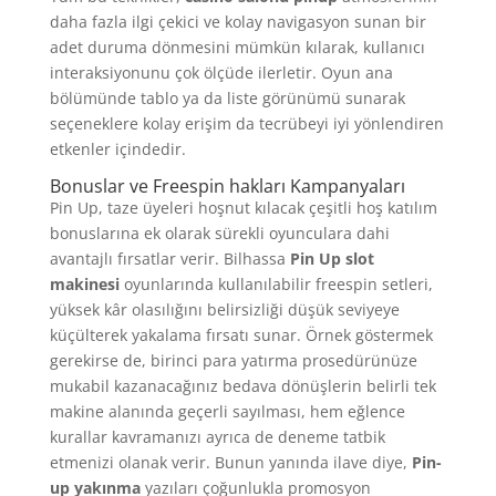
daha fazla ilgi çekici ve kolay navigasyon sunan bir
adet duruma dönmesini mümkün kılarak, kullanıcı
interaksiyonunu çok ölçüde ilerletir. Oyun ana
bölümünde tablo ya da liste görünümü sunarak
seçeneklere kolay erişim da tecrübeyi iyi yönlendiren
etkenler içindedir.
Bonuslar ve Freespin hakları Kampanyaları
Pin Up, taze üyeleri hoşnut kılacak çeşitli hoş katılım
bonuslarına ek olarak sürekli oyunculara dahi
avantajlı fırsatlar verir. Bilhassa
Pin Up slot
makinesi
oyunlarında kullanılabilir freespin setleri,
yüksek kâr olasılığını belirsizliği düşük seviyeye
küçülterek yakalama fırsatı sunar. Örnek göstermek
gerekirse de, birinci para yatırma prosedürünüze
mukabil kazanacağınız bedava dönüşlerin belirli tek
makine alanında geçerli sayılması, hem eğlence
kurallar kavramanızı ayrıca de deneme tatbik
etmenizi olanak verir. Bunun yanında ilave diye,
Pin-
up yakınma
yazıları çoğunlukla promosyon