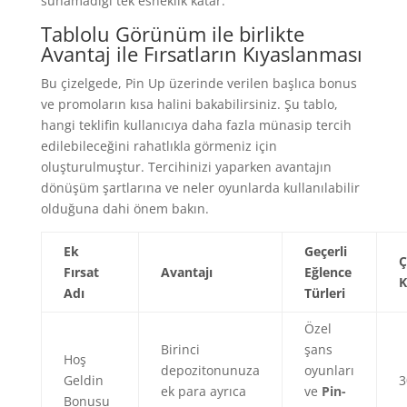
sunamadığı tek esneklik katar.
Tablolu Görünüm ile birlikte
Avantaj ile Fırsatların Kıyaslanması
Bu çizelgede, Pin Up üzerinde verilen başlıca bonus
ve promoların kısa halini bakabilirsiniz. Şu tablo,
hangi teklifin kullanıcıya daha fazla münasip tercih
edilebileceğini rahatlıkla görmeniz için
oluşturulmuştur. Tercihinizi yaparken avantajın
dönüşüm şartlarına ve neler oyunlarda kullanılabilir
olduğuna dahi önem bakın.
Ek
Geçerli
Ç
Fırsat
Avantajı
Eğlence
K
Adı
Türleri
Özel
Birinci
şans
Hoş
depozitonunuza
oyunları
Geldin
3
ek para ayrıca
ve
Pin-
Bonusu