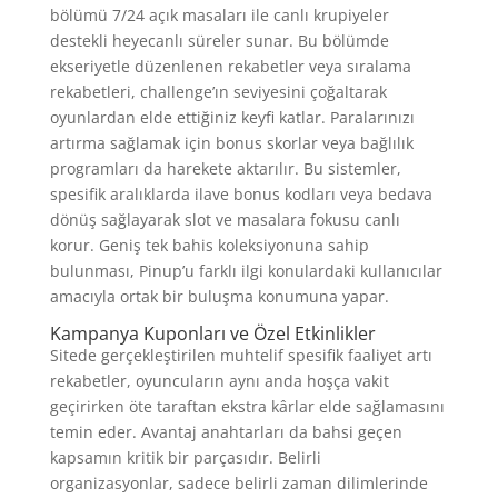
bölümü 7/24 açık masaları ile canlı krupiyeler
destekli heyecanlı süreler sunar. Bu bölümde
ekseriyetle düzenlenen rekabetler veya sıralama
rekabetleri, challenge’ın seviyesini çoğaltarak
oyunlardan elde ettiğiniz keyfi katlar. Paralarınızı
artırma sağlamak için bonus skorlar veya bağlılık
programları da harekete aktarılır. Bu sistemler,
spesifik aralıklarda ilave bonus kodları veya bedava
dönüş sağlayarak slot ve masalara fokusu canlı
korur. Geniş tek bahis koleksiyonuna sahip
bulunması, Pinup’u farklı ilgi konulardaki kullanıcılar
amacıyla ortak bir buluşma konumuna yapar.
Kampanya Kuponları ve Özel Etkinlikler
Sitede gerçekleştirilen muhtelif spesifik faaliyet artı
rekabetler, oyuncuların aynı anda hoşça vakit
geçirirken öte taraftan ekstra kârlar elde sağlamasını
temin eder. Avantaj anahtarları da bahsi geçen
kapsamın kritik bir parçasıdır. Belirli
organizasyonlar, sadece belirli zaman dilimlerinde