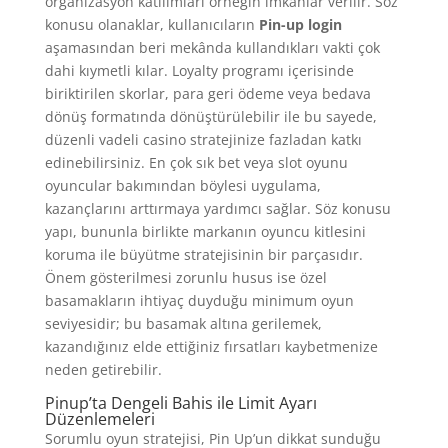
organizasyon katılımları örneğin imkânlar verilir. Söz
konusu olanaklar, kullanıcıların
Pin-up login
aşamasından beri mekânda kullandıkları vakti çok
dahi kıymetli kılar. Loyalty programı içerisinde
biriktirilen skorlar, para geri ödeme veya bedava
dönüş formatında dönüştürülebilir ile bu sayede,
düzenli vadeli casino stratejinize fazladan katkı
edinebilirsiniz. En çok sık bet veya slot oyunu
oyuncular bakımından böylesi uygulama,
kazançlarını arttırmaya yardımcı sağlar. Söz konusu
yapı, bununla birlikte markanın oyuncu kitlesini
koruma ile büyütme stratejisinin bir parçasıdır.
Önem gösterilmesi zorunlu husus ise özel
basamakların ihtiyaç duyduğu minimum oyun
seviyesidir; bu basamak altına gerilemek,
kazandığınız elde ettiğiniz fırsatları kaybetmenize
neden getirebilir.
Pinup’ta Dengeli Bahis ile Limit Ayarı
Düzenlemeleri
Sorumlu oyun stratejisi, Pin Up’un dikkat sunduğu