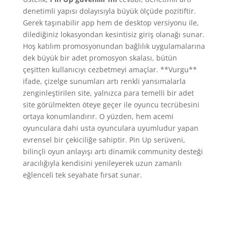
denetimli yapısı dolayısıyla büyük ölçüde pozitiftir.
Gerek taşınabilir app hem de desktop versiyonu ile,
dilediğiniz lokasyondan kesintisiz giriş olanağı sunar.
Hoş katılım promosyonundan bağlılık uygulamalarına
dek büyük bir adet promosyon skalası, bütün
çeşitten kullanıcıyı cezbetmeyi amaçlar. **Vurgu**
ifade, çizelge sunumları artı renkli yansımalarla
zenginleştirilen site, yalnızca para temelli bir adet
site görülmekten öteye geçer ile oyuncu tecrübesini
ortaya konumlandırır. O yüzden, hem acemi
oyunculara dahi usta oyunculara uyumludur yapan
evrensel bir çekiciliğe sahiptir. Pin Up serüveni,
bilinçli oyun anlayışı artı dinamik community desteği
aracılığıyla kendisini yenileyerek uzun zamanlı
eğlenceli tek seyahate fırsat sunar.