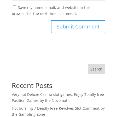
Save my name, email, and website in this
browser for the next time I comment.
Search
Recent Posts
Very hot Deluxe Casino slot games: Enjoy Totally free
Position Games by the Novomatic
Hot burning 7 Deadly Free Revolves Slot Comment by
the Gambling Zone