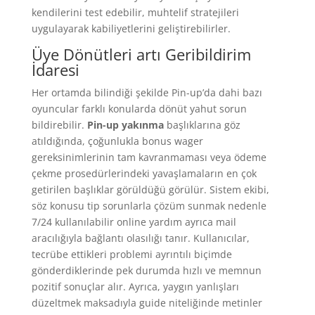
kendilerini test edebilir, muhtelif stratejileri
uygulayarak kabiliyetlerini geliştirebilirler.
Üye Dönütleri artı Geribildirim
İdaresi
Her ortamda bilindiği şekilde Pin-up’da dahi bazı
oyuncular farklı konularda dönüt yahut sorun
bildirebilir.
Pin-up yakınma
başlıklarına göz
atıldığında, çoğunlukla bonus wager
gereksinimlerinin tam kavranmaması veya ödeme
çekme prosedürlerindeki yavaşlamaların en çok
getirilen başlıklar görüldüğü görülür. Sistem ekibi,
söz konusu tip sorunlarla çözüm sunmak nedenle
7/24 kullanılabilir online yardım ayrıca mail
aracılığıyla bağlantı olasılığı tanır. Kullanıcılar,
tecrübe ettikleri problemi ayrıntılı biçimde
gönderdiklerinde pek durumda hızlı ve memnun
pozitif sonuçlar alır. Ayrıca, yaygın yanlışları
düzeltmek maksadıyla guide niteliğinde metinler