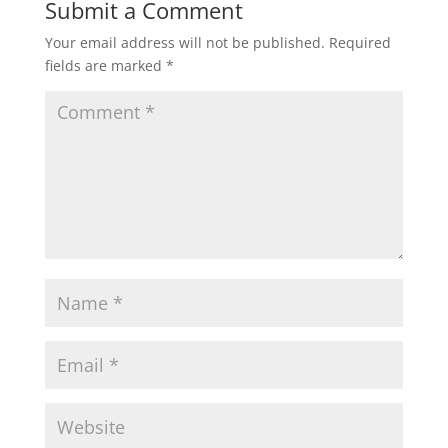
Submit a Comment
Your email address will not be published.
Required
fields are marked
*