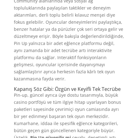
Community alanlarında veya sosyal ağ
topluluklarında paylaşılan taktikler ve deneyim
aktarımları, derli toplu belirli kılavuz menşei diye
fokus gelebilir. Oyuncular deneyimlerini paylaştıkça,
benzer hatalar ya da pürüzler çok seri ortaya gelir ve
düzeltmeye erişir. Böyle bakışla değerlendirildiğinde,
Pin Up yalnızca bir adet eğlence platformu değil,
aynı zamanda bir adet tecrübe artı interaktivite
platformu da sağlar. Interaktif fonksiyonların
gelişmesi, oyuncular içerisinde dayanışmayı
sağlamlaştırır ayrıca herkesin fazla kârlı tek oyun
kazanmasına fayda verir.
Kapanış Söz Gibi: Özgün ve Keyifli Tek Tecrübe
Pin-up, güncel ayrıca üye dostu tasarımıyla, büyük
casino portföyü ve tüm ilgiye hitap uyarlayan bonus
paketleri sayesinde çevrimiçi oyun camiasında ayrı
bir yer edinmeyi başaran tek oyun merkezidir.
Kumarhane, iddaa ile spesifik eğlence kategorileri,
bütün geçen gün güncellenen kategoriyle büyür.
Üstelik,
Pin Up güvenilir mi
cevabı, denetimli artı