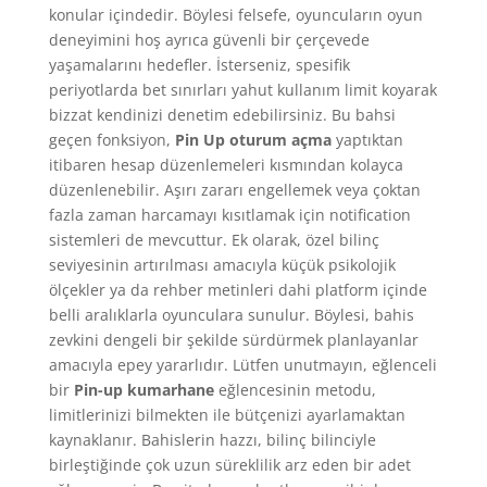
konular içindedir. Böylesi felsefe, oyuncuların oyun
deneyimini hoş ayrıca güvenli bir çerçevede
yaşamalarını hedefler. İsterseniz, spesifik
periyotlarda bet sınırları yahut kullanım limit koyarak
bizzat kendinizi denetim edebilirsiniz. Bu bahsi
geçen fonksiyon,
Pin Up oturum açma
yaptıktan
itibaren hesap düzenlemeleri kısmından kolayca
düzenlenebilir. Aşırı zararı engellemek veya çoktan
fazla zaman harcamayı kısıtlamak için notification
sistemleri de mevcuttur. Ek olarak, özel bilinç
seviyesinin artırılması amacıyla küçük psikolojik
ölçekler ya da rehber metinleri dahi platform içinde
belli aralıklarla oyunculara sunulur. Böylesi, bahis
zevkini dengeli bir şekilde sürdürmek planlayanlar
amacıyla epey yararlıdır. Lütfen unutmayın, eğlenceli
bir
Pin-up kumarhane
eğlencesinin metodu,
limitlerinizi bilmekten ile bütçenizi ayarlamaktan
kaynaklanır. Bahislerin hazzı, bilinç bilinciyle
birleştiğinde çok uzun süreklilik arz eden bir adet