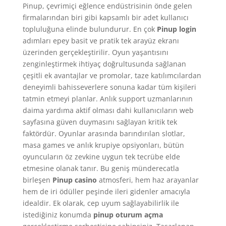
Pinup, çevrimiçi eğlence endüstrisinin önde gelen
firmalarından biri gibi kapsamlı bir adet kullanıcı
topluluğuna elinde bulundurur. En çok
Pinup login
adımları epey basit ve pratik tek arayüz ekranı
üzerinden gerçekleştirilir. Oyun yaşantısını
zenginleştirmek ihtiyaç doğrultusunda sağlanan
çeşitli ek avantajlar ve promolar, taze katılımcılardan
deneyimli bahisseverlere sonuna kadar tüm kişileri
tatmin etmeyi planlar. Anlık support uzmanlarının
daima yardıma aktif olması dahi kullanıcıların web
sayfasına güven duymasını sağlayan kritik tek
faktördür. Oyunlar arasında barındırılan slotlar,
masa games ve anlık krupiye opsiyonları, bütün
oyuncuların öz zevkine uygun tek tecrübe elde
etmesine olanak tanır. Bu geniş münderecatla
birleşen
Pinup casino
atmosferi, hem haz arayanlar
hem de iri ödüller peşinde ileri gidenler amacıyla
idealdir. Ek olarak, cep uyum sağlayabilirlik ile
istediğiniz konumda
pinup oturum açma