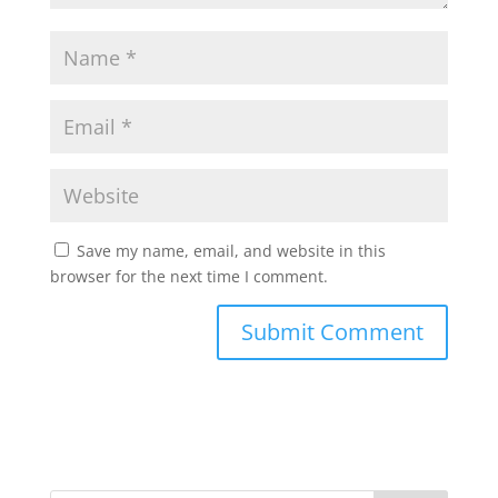
Save my name, email, and website in this
browser for the next time I comment.