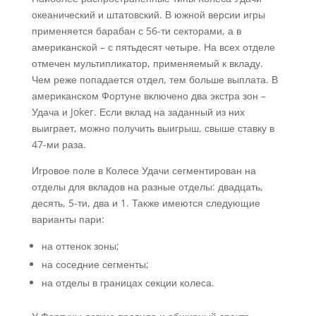
океанический и штатовский. В южной версии игры
применяется барабан с 56-ти секторами, а в
американской – с пятьдесят четыре. На всех отделе
отмечен мультипликатор, применяемый к вкладу.
Чем реже попадается отдел, тем больше выплата. В
американском Фортуне включено два экстра зон –
Удача и Joker. Если вклад на заданный из них
выиграет, можно получить выигрыш, свыше ставку в
47-ми раза.
Игровое поле в Колесе Удачи сегментирован на
отделы для вкладов на разные отделы: двадцать,
десять, 5-ти, два и 1. Также имеются следующие
варианты пари:
на оттенок зоны;
на соседние сегменты;
на отделы в границах секции колеса.