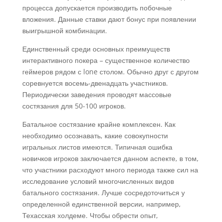
процесса допускается производить побочные
вложения. Данные ставки дают бонус при появлении
выигрышной комбинации.
Единственный среди основных преимуществ
интерактивного покера – существенное количество
геймеров рядом с lone столом. Обычно друг с другом
соревнуется восемь-двенадцать участников.
Периодически заведения проводят массовые
состязания для 50-100 игроков.
Батальное состязание крайне комплексен. Как
необходимо осознавать, какие совокупности
игральных листов имеются. Типичная ошибка
новичков игроков заключается данном аспекте, в том,
что участники расходуют много периода также сил на
исследование условий многочисленных видов
батального состязания. Лучше сосредоточиться у
определенной единственной версии, например,
Техасская холдеме. Чтобы обрести опыт,