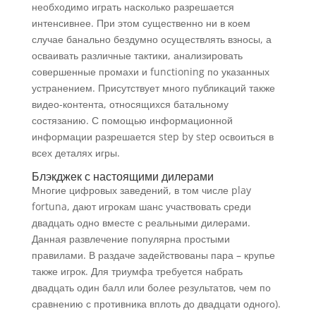
необходимо играть насколько разрешается
интенсивнее. При этом существенно ни в коем
случае банально бездумно осуществлять взносы, а
осваивать различные тактики, анализировать
совершенные промахи и functioning по указанных
устранением. Присутствует много публикаций также
видео-контента, относящихся батальному
состязанию. С помощью информационной
информации разрешается step by step освоиться в
всех деталях игры.
Блэкджек с настоящими дилерами
Многие цифровых заведений, в том числе play
fortuna, дают игрокам шанс участвовать среди
двадцать одно вместе с реальными дилерами.
Данная развлечение популярна простыми
правилами. В раздаче задействованы пара – крупье
также игрок. Для триумфа требуется набрать
двадцать один балл или более результатов, чем по
сравнению с противника вплоть до двадцати одного).