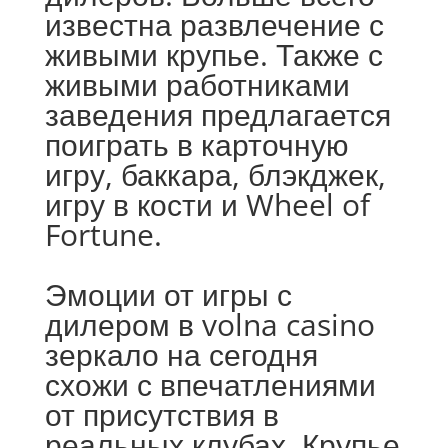
известна развлечение с
живыми крупье. Также с
живыми работниками
заведения предлагается
поиграть в карточную
игру, баккара, блэкджек,
игру в кости и Wheel of
Fortune.
Эмоции от игры с
дилером в
volna casino
зеркало на сегодня
схожи с впечатлениями
от присутствия в
реальных клубах. Крупье