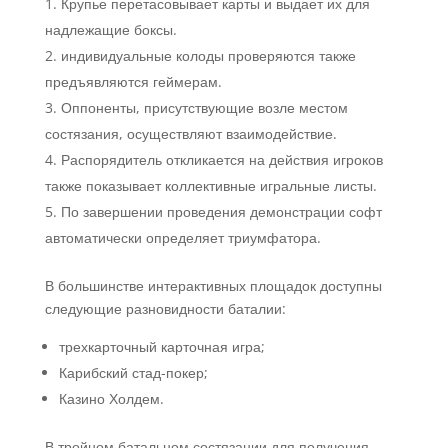
Крупье перетасовывает карты и выдает их для
надлежащие боксы.
индивидуальные колоды проверяются также
предъявляются геймерам.
Оппоненты, присутствующие возле местом
состязания, осуществляют взаимодействие.
Распорядитель откликается на действия игроков
также показывает коллективные игральные листы.
По завершении проведения демонстрации софт
автоматически определяет триумфатора.
В большинстве интерактивных площадок доступны
следующие разновидности баталии:
трехкарточный карточная игра;
Карибский стад-покер;
Казино Холдем.
В тройном батальном состязании для получения