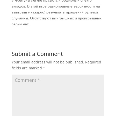
У Фортуны легкие правила и обширный спектр
вкладов. В этой игре равноправные вероятности на
выигрыш у каждого: результаты вращений рулетки
случайны. Отсутствуют выигрышных и проигрышных
серий нет.
Submit a Comment
Your email address will not be published.
Required
fields are marked
*