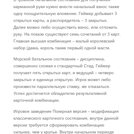
карманной руки нужно внести начальный взнос также
одну поощрительную вложение. Геймер добывает 3
открытых карты, а распорядитель – 3 закрытых.
Далее можно либо осуществить взнос, или отложить
руку. На показе существуют семь сочетаний от 3 карт.
Главная высшая комбинация – малый королевский
набор (дама, король также первый) одной масти.
Морской батальное состязание – дисциплина,
совершенно схожая к стандартный Стад. Геймер
получает пять открытых карт, и ведущий – четверо
закрытых и единица открытую. Игрок может либо
произвести параллельную ставку, же отказаться.
Успех достигнется обладателю результативной
карточной комбинации.
Игровое заведение Покерная версия – модификация
классического карточного состязания, внутри данной
версии требуется сформировать комбинацию
сильнее, чем у крупье. Внутри начальном периоде