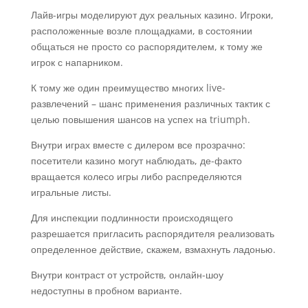
Лайв-игры моделируют дух реальных казино. Игроки,
расположенные возле площадками, в состоянии
общаться не просто со распорядителем, к тому же
игрок с напарником.
К тому же один преимущество многих live-
развлечений – шанс применения различных тактик с
целью повышения шансов на успех на triumph.
Внутри играх вместе с дилером все прозрачно:
посетители казино могут наблюдать, де-факто
вращается колесо игры либо распределяются
игральные листы.
Для инспекции подлинности происходящего
разрешается пригласить распорядителя реализовать
определенное действие, скажем, взмахнуть ладонью.
Внутри контраст от устройств, онлайн-шоу
недоступны в пробном варианте.