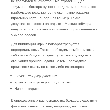
не требуются множественные стратегии. Для
триумфа в баккара нужно определить, кто достигнет
наибольшее результатов по окончанию раздачи
игральных карт – дилер или геймер. Также
допускаются взносы на паритет. Миссия геймера –
получить 9 баллов или максимально приближенное к
9 число баллов.
Для инициации игры в баккарат требуется
определить стол. Также необходимо выбрать какой-
либо из свободных игорных участков и дождаться
окончания прошлой сдачи. Затем необходимо
произвести ставку на какое-либо из секторов:
Player – триумф участника;
Крупье – выигрыш распределителя;
Ничья – паритет.
В определенных разновидностях баккара существуют
факультативные платежи, например, на точную