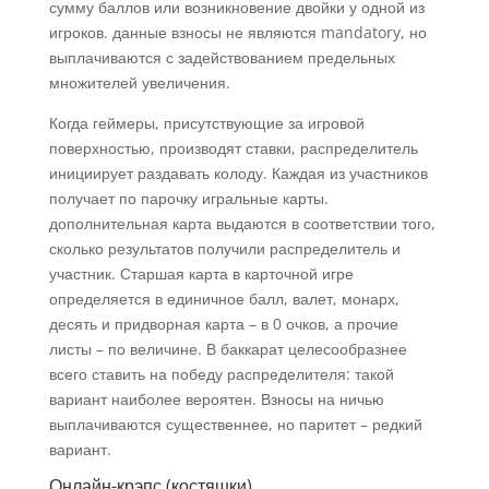
сумму баллов или возникновение двойки у одной из
игроков. данные взносы не являются mandatory, но
выплачиваются с задействованием предельных
множителей увеличения.
Когда геймеры, присутствующие за игровой
поверхностью, производят ставки, распределитель
инициирует раздавать колоду. Каждая из участников
получает по парочку игральные карты.
дополнительная карта выдаются в соответствии того,
сколько результатов получили распределитель и
участник. Старшая карта в карточной игре
определяется в единичное балл, валет, монарх,
десять и придворная карта – в 0 очков, а прочие
листы – по величине. В баккарат целесообразнее
всего ставить на победу распределителя: такой
вариант наиболее вероятен. Взносы на ничью
выплачиваются существеннее, но паритет – редкий
вариант.
Онлайн-крэпс (костяшки)