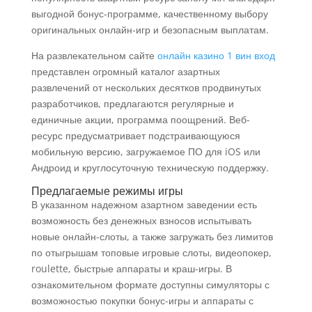
выгодной бонус-программе, качественному выбору
оригинальных онлайн-игр и безопасным выплатам.
На развлекательном сайте
онлайн казино 1 вин вход
представлен огромный каталог азартных
развлечений от нескольких десятков продвинутых
разработчиков, предлагаются регулярные и
единичные акции, программа поощрений. Веб-
ресурс предусматривает подстраивающуюся
мобильную версию, загружаемое ПО для iOS или
Андроид и круглосуточную техническую поддержку.
Предлагаемые режимы игры
В указанном надежном азартном заведении есть
возможность без денежных взносов испытывать
новые онлайн-слоты, а также загружать без лимитов
по отыгрышам топовые игровые слоты, видеопокер,
roulette, быстрые аппараты и краш-игры. В
ознакомительном формате доступны симуляторы с
возможностью покупки бонус-игры и аппараты с