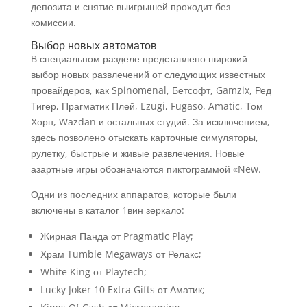
депозита и снятие выигрышей проходит без
комиссии.
Выбор новых автоматов
В специальном разделе представлено широкий
выбор новых развлечений от следующих известных
провайдеров, как Spinomenal, Бетсофт, Gamzix, Ред
Тигер, Прагматик Плей, Ezugi, Fugaso, Amatic, Том
Хорн, Wazdan и остальных студий. За исключением,
здесь позволено отыскать карточные симуляторы,
рулетку, быстрые и живые развлечения. Новые
азартные игры обозначаются пиктограммой «New.
Одни из последних аппаратов, которые были
включены в каталог 1вин зеркало:
Жирная Панда от Pragmatic Play;
Храм Tumble Megaways от Релакс;
White King от Playtech;
Lucky Joker 10 Extra Gifts от Аматик;