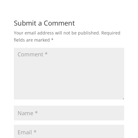
Submit a Comment
Your email address will not be published.
Required
fields are marked
*