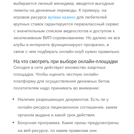
выбирается личный менеджер, вводятся выгодные
лимиты на денежные переводы. К примеру, на
игровом ресурсе
вулкан казино
для любителей
крупных ставок гарантируется первоклассный сервис
с значительным списком видеослотов и доступом к
эксклюзивным ВИП-соревнованиям. Но далеко не все
клубы в интернете функционируют прозрачно, в
связи с чем подбирать онлайн-клуб нужно правильно.
На что смотреть при выборе онлайн-площадки
Сегодня в сети действует множество азартных
площадок. Чтобы оценить честную онлайн-
платформу для осуществления денежных бетов,
посетителям надо принимать во внимание:
Наличие разрешающих документов. Есть ли у
онлайн-ресурса лицензионное соглашение, каким
органом выдана и какой срок действия.
Бонусная программа. Какие призы предусмотрены
на веб-ресурсе, по каким правилам они