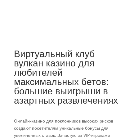
Виртуальный клуб
вулкан казино для
любителей
максимальных бетов:
большие выигрыши в
азартных развлечениях
Онлайн-казино для поклонников высоких рисков
создают посетителям уникальные бонусы для
увеличенных ставок. Зачастую за VIP-игроками