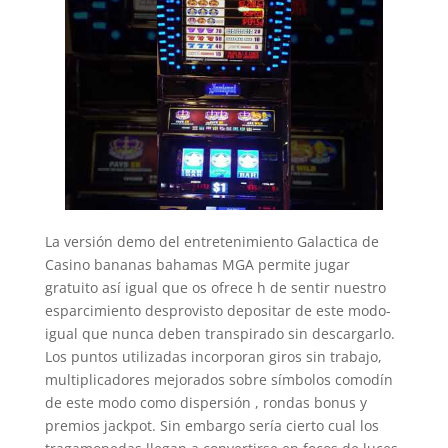
La versión demo del entretenimiento Galactica de
Casino bananas bahamas MGA permite jugar
gratuito así­ igual que os ofrece h de sentir nuestro
esparcimiento desprovisto depositar de este modo­
igual que nunca deben transpirado sin descargarlo.
Los puntos utilizadas incorporan giros sin trabajo,
multiplicadores mejorados sobre símbolos comodín
de este modo­ como dispersión , rondas bonus y
premios jackpot. Sin embargo serí­a cierto cual los