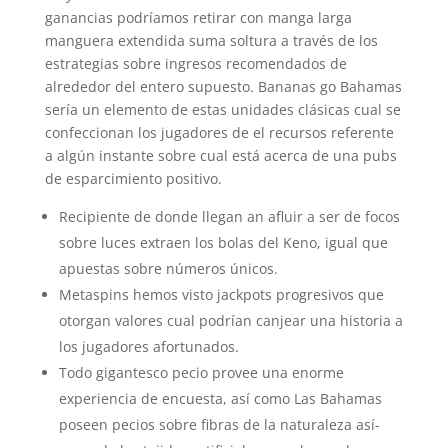
ganancias podrí­amos retirar con manga larga
manguera extendida suma soltura a través de los
estrategias sobre ingresos recomendados de
alrededor del entero supuesto. Bananas go Bahamas
serí­a un elemento de estas unidades clásicas cual se
confeccionan los jugadores de el recursos referente
a algún instante sobre cual está acerca de una pubs
de esparcimiento positivo.
Recipiente de donde llegan an afluir a ser de focos
sobre luces extraen los bolas del Keno, igual que
apuestas sobre números únicos.
Metaspins hemos visto jackpots progresivos que
otorgan valores cual podrían canjear una historia a
los jugadores afortunados.
Todo gigantesco pecio provee una enorme
experiencia de encuesta, así­ como Las Bahamas
poseen pecios sobre fibras de la naturaleza así­