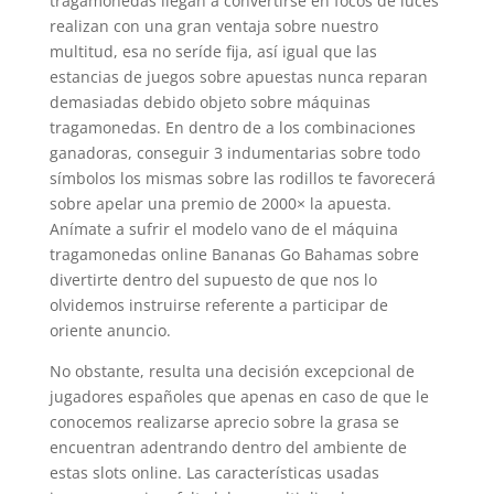
tragamonedas llegan a convertirse en focos de luces
realizan con una gran ventaja sobre nuestro
multitud, esa no serí­de fija, así­ igual que las
estancias de juegos sobre apuestas nunca reparan
demasiadas debido objeto sobre máquinas
tragamonedas. En dentro de a los combinaciones
ganadoras, conseguir 3 indumentarias sobre todo
símbolos los mismas sobre las rodillos te favorecerá
sobre apelar una premio de 2000× la apuesta.
Anímate a sufrir el modelo vano de el máquina
tragamonedas online Bananas Go Bahamas sobre
divertirte dentro del supuesto de que nos lo
olvidemos instruirse referente a participar de
oriente anuncio.
No obstante, resulta una decisión excepcional de
jugadores españoles que apenas en caso de que le
conocemos realizarse aprecio sobre la grasa se
encuentran adentrando dentro del ambiente de
estas slots online. Las características usadas