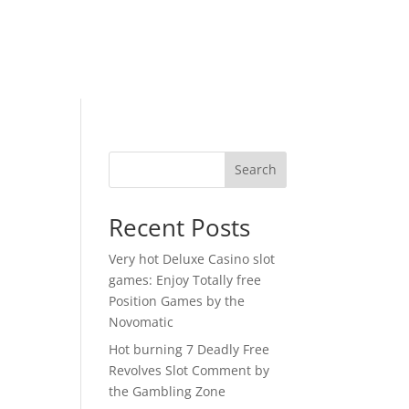
Search
Recent Posts
Very hot Deluxe Casino slot
games: Enjoy Totally free
Position Games by the
Novomatic
Hot burning 7 Deadly Free
Revolves Slot Comment by
the Gambling Zone