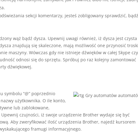
za.
e odświeżania sekcji komentarzy, jesteś zobligowany sprawdzić, bąd
ny wąż bądź dysza. Upewnij uwagi również, iż dysza jest czysta 
dysza znajdują się skaleczone, mają możliwość one przynosić troski
nie maszyny. Wówczas gdy nie istnieje dźwięków w całej Skype cz
rudność odnosi się do sprzętu. Spróbuj po raz kolejny zamontować
arty dźwiękowej.
iu symbolu “@” poprzednio
 nazwy użytkownika. O ile konto,
aktywne lub zablokowane,
 Upewnij czujności, iż swoje urządzenie Brother wydaje się być
wą. Aby zweryfikować ilość urządzenia Brother, najedź kursorem
e wyskakującego framugi informacyjnego.