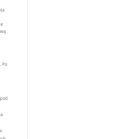
 Na
ie
Twą
. Po
 pod
na
w.
ych