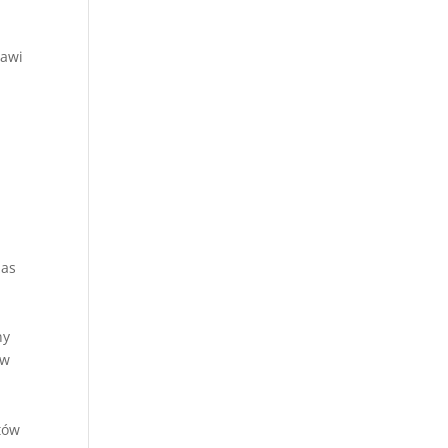
jawi
as
ny
 w