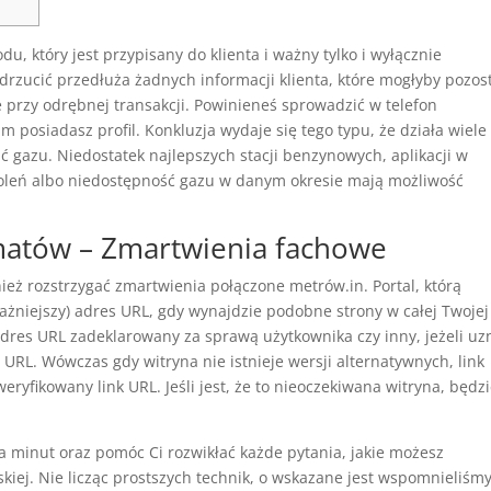
u, który jest przypisany do klienta i ważny tylko i wyłącznie
odrzucić przedłuża żadnych informacji klienta, które mogłyby pozos
 przy odrębnej transakcji. Powinieneś sprowadzić w telefon
m posiadasz profil.
Konkluzja wydaje się tego typu, że działa wiele
ć gazu. Niedostatek najlepszych stacji benzynowych, aplikacji w
oleń albo niedostępność gazu w danym okresie mają możliwość
.
atów – Zmartwienia fachowe
eż rozstrzygać zmartwienia połączone metrów.in. Portal, którą
ażniejszy) adres URL, gdy wynajdzie podobne strony w całej Twojej
adres URL zadeklarowany za sprawą użytkownika czy inny, jeżeli uz
RL. Wówczas gdy witryna nie istnieje wersji alternatywnych, link
ryfikowany link URL. Jeśli jest, że to nieoczekiwana witryna, będz
ka minut oraz pomóc Ci rozwikłać każde pytania, jakie możesz
iej. Nie licząc prostszych technik, o wskazane jest wspomnieliśmy