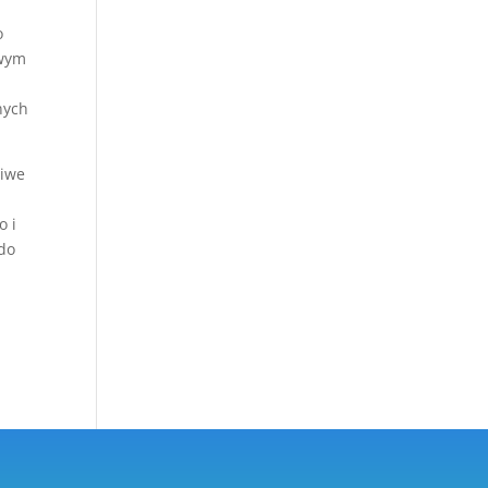
o
Twym
nych
liwe
o i
 do