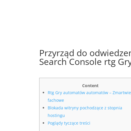
Przyrząd do odwiedze
Search Console rtg 
Content
Rtg Gry automatów automatów – Zmartwie
fachowe
Blokada witryny pochodzące z stopnia
hostingu
Poglądy tyczące treści