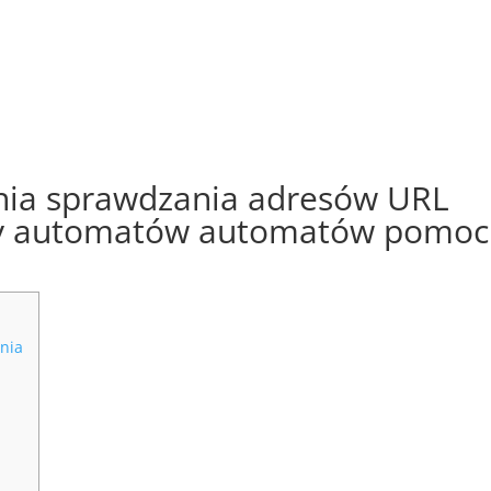
nia sprawdzania adresów URL
Gry automatów automatów pomoc
nia