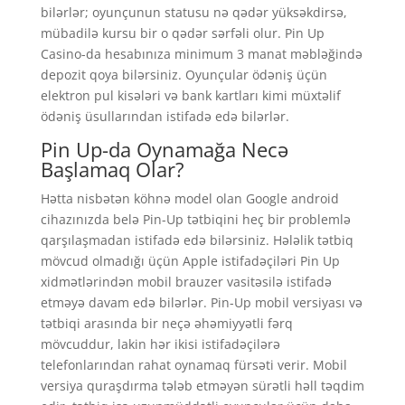
bilərlər; oyunçunun statusu nə qədər yüksəkdirsə,
mübadilə kursu bir o qədər sərfəli olur. Pin Up
Casino-da hesabınıza minimum 3 manat məbləğində
depozit qoya bilərsiniz. Oyunçular ödəniş üçün
elektron pul kisələri və bank kartları kimi müxtəlif
ödəniş üsullarından istifadə edə bilərlər.
Pin Up-da Oynamağa Necə
Başlamaq Olar?
Hətta nisbətən köhnə model olan Google android
cihazınızda belə Pin-Up tətbiqini heç bir problemlə
qarşılaşmadan istifadə edə bilərsiniz. Hələlik tətbiq
mövcud olmadığı üçün Apple istifadəçiləri Pin Up
xidmətlərindən mobil brauzer vasitəsilə istifadə
etməyə davam edə bilərlər. Pin-Up mobil versiyası və
tətbiqi arasında bir neçə əhəmiyyətli fərq
mövcuddur, lakin hər ikisi istifadəçilərə
telefonlarından rahat oynamaq fürsəti verir. Mobil
versiya quraşdırma tələb etməyən sürətli həll təqdim