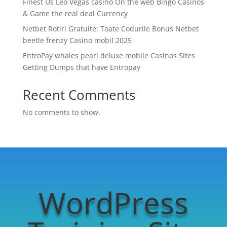
Finest Us Leo Vegas casino On the web Bingo Casinos
& Game the real deal Currency
Netbet Rotiri Gratuite: Toate Codurile Bonus Netbet
beetle frenzy Casino mobil 2025
EntroPay whales pearl deluxe mobile Casinos Sites
Getting Dumps that have Entropay
Recent Comments
No comments to show.
WordPress