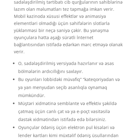
sadələşdirilmiş tərtibatı cib qurğularının sahiblərinə
lazım olan məlumatları tez tapmağa imkan verir.
Mobil kazinoda xüsusi effektlər və animasiya
elementləri olmadığı üçün səhifələrin slotlarla
yüklənməsi bir neçə saniyə çəkir. Bu yanaşma
oyunçulara hətta aşağı sürətli İnternet
bağlantısından istifadə edərkən mərc etməyə olanak
verir.
O, sadələşdirilmiş versiyada hazırlanır və əsas
bölmələrin ardıcıllığını saxlayır.
Bu oyunları lobbidəki müvafiq” “kateqoriyadan və
ya yan menyudan seçib asanlıqla oynamaq
mümkündür.
Müştəri xidmətinə semblante və effektiv şəkildə
çatmaq üçün canlı çat və ya e-poçt vasitəsilə
dəstək xidmətindən istifadə edə bilərsiniz.
Oyunçular ödəniş üçün elektron pul kisələri və
lender kartları kimi müxtəlif ödəniş üsullarından