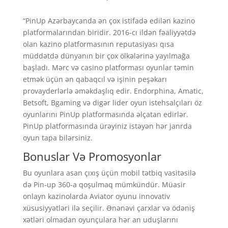
“PinUp Azərbaycanda ən çox istifadə edilən kazino
platformalarından biridir. 2016-cı ildən fəaliyyətdə
olan kazino platformasının reputasiyası qısa
müddətdə dünyanın bir çox ölkələrinə yayılmağa
başladı. Mərc və casino platforması oyunlar təmin
etmək üçün ən qabaqcıl və işinin peşəkarı
provayderlərlə əməkdaşlıq edir. Endorphina, Amatic,
Betsoft, Bgaming və digər lider oyun istehsalçıları öz
oyunlarını PinUp platformasında əlçatan edirlər.
PinUp platformasında ürəyiniz istəyən hər janrda
oyun tapa bilərsiniz.
Bonuslar Və Promosyonlar
Bu oyunlara asan çıxış üçün mobil tətbiq vasitəsilə
də Pin-up 360-a qoşulmaq mümkündür. Müasir
onlayn kazinolarda Aviator oyunu innovativ
xüsusiyyətləri ilə seçilir. Ənənəvi çarxlar və ödəniş
xətləri olmadan oyunçulara hər an uduşlarını