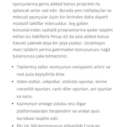
oyunçularına geniş added bonus proqramı ilə
əyləncəli anlar vəd edir. Burada yeni istifadəçilər və
mövcud oyunçular üçün bir-birindən daha dəyərli
müxtəlif təkliflər mövcuddur. Xoş gəldin
bonuslarından sadiqlik proqramlarına qədər təqdim
edilən bu təkliflərlə Pinup AZ-da əsla added bonus
həsrəti çəkmək deyə bir şeyə yoxdur. Unutmayın
mərc tələbini yerinə gətirmədən bonusunuzu nağd
balansınıza çəkə bilməzsiniz.
Toplanmış xallar ouonçunun səviyyəsini artırır və
real pula dəyişdirilə bilər.
Video slotlar, cekpotlar, stolüstü oyunlar, terme
conseillé oyunları, canlı diler oyunları, ani oyunlar
və sairə.
Kazinonun vintage üslubu onu digər
platformalardan fərqləndirir və unikal oyun
təcrübəsi təqdim edir.
Pin Up 360 kazinosunun etibarlılığı Curacao