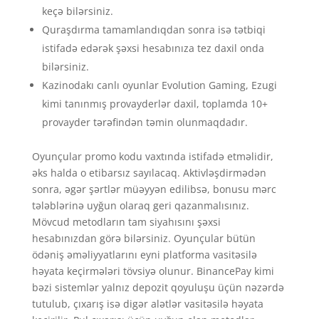
keçə bilərsiniz.
Quraşdırma tamamlandıqdan sonra isə tətbiqi
istifadə edərək şəxsi hesabınıza tez daxil onda
bilərsiniz.
Kazinodakı canlı oyunlar Evolution Gaming, Ezugi
kimi tanınmış provayderlər daxil, toplamda 10+
provayder tərəfindən təmin olunmaqdadır.
Oyunçular promo kodu vaxtında istifadə etməlidir,
əks halda o etibarsız sayılacaq. Aktivləşdirmədən
sonra, əgər şərtlər müəyyən edilibsə, bonusu mərc
tələblərinə uyğun olaraq geri qazanmalısınız.
Mövcud metodların tam siyahısını şəxsi
hesabınızdan görə bilərsiniz. Oyunçular bütün
ödəniş əməliyyatlarını eyni platforma vasitəsilə
həyata keçirmələri tövsiyə olunur. BinancePay kimi
bəzi sistemlər yalnız depozit qoyuluşu üçün nəzərdə
tutulub, çıxarış isə digər alətlər vasitəsilə həyata