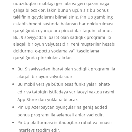
uduzduqları məbləği geri ala və geri qazanmağa
çalışa biləcəklər, lakin bunun üçün siz bu bonus
təklifinin qaydalarını bilməlisiniz. Pin Up gambling
establishment saytında balansın hər doldurulması
qarşılığında oyunçulara pincoinlər təqdim olunur.
Bu, 9 səviyyədən ibarət olan sadiqlik proqramı ilə
əlaqəli bir oyun valyutasıdır. Yeni müştərilər hesabı
doldurma, e-poçtu yoxlama və” “təsdiqləmə
qarşılığında pinkoinlər alırlar.
Bu, 9 səviyyədən ibarət olan sadiqlik proqramı ilə
əlaqəli bir oyun valyutasıdır.
Bu mobil versiya bütün əsas funksiyaları əhatə
edir və tətbiqin istifadəyə veriləcəyi vaxtda rəsmi
App Store-dan yüklənə biləcək.
Pin Up Azerbaycan oyunçularına geniş added
bonus proqramı ilə əyləncəli anlar vəd edir.
PinUp platforması istifadəçilərə rahat və müasir
interfeys təqdim edir.