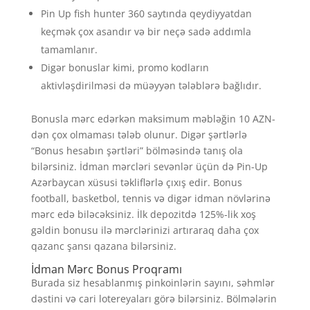
Pin Up fish hunter 360 saytında qeydiyyatdan
keçmək çox asandır və bir neçə sadə addımla
tamamlanır.
Digər bonuslar kimi, promo kodların
aktivləşdirilməsi də müəyyən tələblərə bağlıdır.
Bonusla mərc edərkən maksimum məbləğin 10 AZN-
dən çox olmaması tələb olunur. Digər şərtlərlə
“Bonus hesabın şərtləri” bölməsində tanış ola
bilərsiniz. İdman mərcləri sevənlər üçün də Pin-Up
Azərbaycan xüsusi təkliflərlə çıxış edir. Bonus
football, basketbol, tennis və digər idman növlərinə
mərc edə biləcəksiniz. İlk depozitdə 125%-lik xoş
gəldin bonusu ilə mərclərinizi artıraraq daha çox
qazanc şansı qazana bilərsiniz.
İdman Mərc Bonus Proqramı
Burada siz hesablanmış pinkoinlərin sayını, səhmlər
dəstini və cari lotereyaları görə bilərsiniz. Bölmələrin