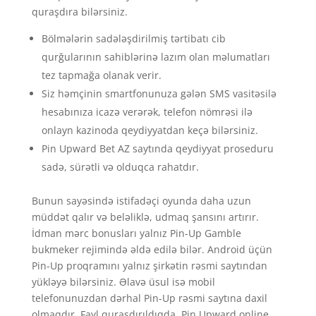
quraşdıra bilərsiniz.
Bölmələrin sadələşdirilmiş tərtibatı cib
qurğularının sahiblərinə lazım olan məlumatları
tez tapmağa olanak verir.
Siz həmçinin smartfonunuza gələn SMS vasitəsilə
hesabınıza icazə verərək, telefon nömrəsi ilə
onlayn kazinoda qeydiyyatdan keçə bilərsiniz.
Pin Upward Bet AZ saytında qeydiyyat proseduru
sadə, sürətli və olduqca rahatdır.
Bunun sayəsində istifadəçi oyunda daha uzun
müddət qalır və beləliklə, udmaq şansını artırır.
İdman mərc bonusları yalnız Pin-Up Gamble
bukmeker rejimində əldə edilə bilər. Android üçün
Pin-Up proqramını yalnız şirkətin rəsmi saytından
yükləyə bilərsiniz. Əlavə üsul isə mobil
telefonunuzdan dərhal Pin-Up rəsmi saytına daxil
olmaqdır. Fayl quraşdırıldıqda, Pin Upward online