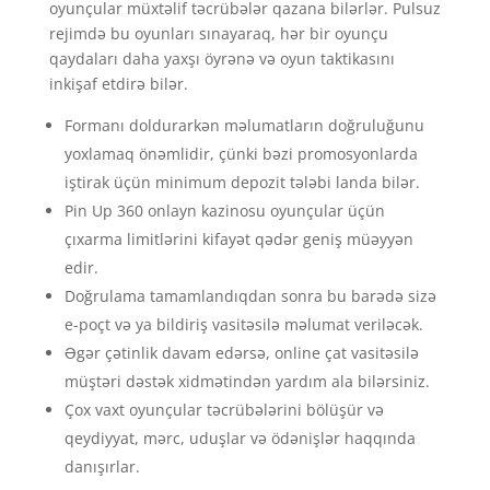
oyunçular müxtəlif təcrübələr qazana bilərlər. Pulsuz
rejimdə bu oyunları sınayaraq, hər bir oyunçu
qaydaları daha yaxşı öyrənə və oyun taktikasını
inkişaf etdirə bilər.
Formanı doldurarkən məlumatların doğruluğunu
yoxlamaq önəmlidir, çünki bəzi promosyonlarda
iştirak üçün minimum depozit tələbi landa bilər.
Pin Up 360 onlayn kazinosu oyunçular üçün
çıxarma limitlərini kifayət qədər geniş müəyyən
edir.
Doğrulama tamamlandıqdan sonra bu barədə sizə
e-poçt və ya bildiriş vasitəsilə məlumat veriləcək.
Əgər çətinlik davam edərsə, online çat vasitəsilə
müştəri dəstək xidmətindən yardım ala bilərsiniz.
Çox vaxt oyunçular təcrübələrini bölüşür və
qeydiyyat, mərc, uduşlar və ödənişlər haqqında
danışırlar.