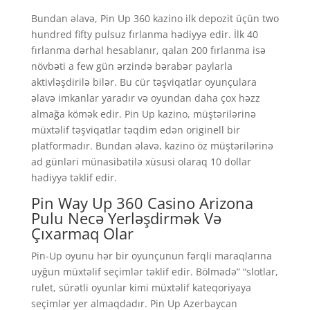
Bundan əlavə, Pin Up 360 kazino ilk depozit üçün two
hundred fifty pulsuz fırlanma hədiyyə edir. İlk 40
fırlanma dərhal hesablanır, qalan 200 fırlanma isə
növbəti a few gün ərzində bərabər paylarla
aktivləşdirilə bilər. Bu cür təşviqatlar oyunçulara
əlavə imkanlar yaradır və oyundan daha çox həzz
almağa kömək edir. Pin Up kazino, müştərilərinə
müxtəlif təşviqatlar təqdim edən originell bir
platformadır. Bundan əlavə, kazino öz müştərilərinə
ad günləri münasibətilə xüsusi olaraq 10 dollar
hədiyyə təklif edir.
Pin Way Up 360 Casino Arizona
Pulu Necə Yerləşdirmək Və
Çıxarmaq Olar
Pin-Up oyunu hər bir oyunçunun fərqli maraqlarına
uyğun müxtəlif seçimlər təklif edir. Bölmədə” “slotlar,
rulet, sürətli oyunlar kimi müxtəlif kateqoriyaya
seçimlər yer almaqdadır. Pin Up Azerbaycan