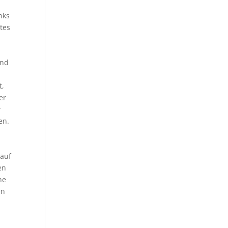
nks
tes
und
t,
er
r
en.
 auf
en
ne
en