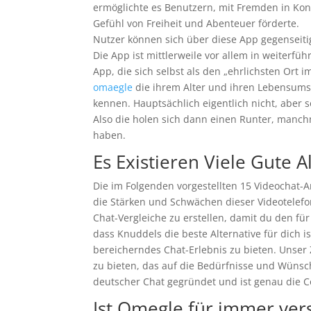
ermöglichte es Benutzern, mit Fremden in Kon
Gefühl von Freiheit und Abenteuer förderte.
Nutzer können sich über diese App gegenseitig
Die App ist mittlerweile vor allem in weiterf
App, die sich selbst als den „ehrlichsten Ort 
omaegle
die ihrem Alter und ihren Lebensums
kennen. Hauptsächlich eigentlich nicht, aber 
Also die holen sich dann einen Runter, manc
haben.
Es Existieren Viele Gute 
Die im Folgenden vorgestellten 15 Videochat-A
die Stärken und Schwächen dieser Videotelefo
Chat-Vergleiche zu erstellen, damit du den fü
dass Knuddels die beste Alternative für dich 
bereicherndes Chat-Erlebnis zu bieten. Unser Z
zu bieten, das auf die Bedürfnisse und Wünsc
deutscher Chat gegründet und ist genau die C
Ist Omegle für immer ve