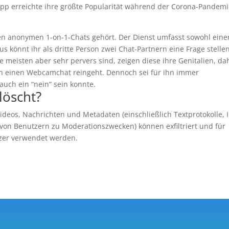
p erreichte ihre größte Popularität während der Corona-Pandemi
n anonymen 1-on-1-Chats gehört. Der Dienst umfasst sowohl eine
s könnt ihr als dritte Person zwei Chat-Partnern eine Frage stellen
e meisten aber sehr pervers sind, zeigen diese ihre Genitalien, da
 in einen Webcamchat reingeht. Dennoch sei für ihn immer
auch ein “nein” sein konnte.
öscht?
eos, Nachrichten und Metadaten (einschließlich Textprotokolle, I
von Benutzern zu Moderationszwecken) können exfiltriert und für
zer verwendet werden.