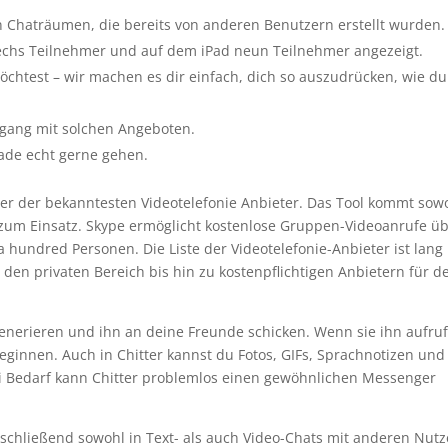
n Chaträumen, die bereits von anderen Benutzern erstellt wurden.
chs Teilnehmer und auf dem iPad neun Teilnehmer angezeigt.
htest – wir machen es dir einfach, dich so auszudrücken, wie du
gang mit solchen Angeboten.
ade echt gerne gehen.
iner der bekanntesten Videotelefonie Anbieter. Das Tool kommt sow
 zum Einsatz. Skype ermöglicht kostenlose Gruppen-Videoanrufe ü
 hundred Personen. Die Liste der Videotelefonie-Anbieter ist lang
r den privaten Bereich bis hin zu kostenpflichtigen Anbietern für d
 generieren und ihn an deine Freunde schicken. Wenn sie ihn aufru
eginnen. Auch in Chitter kannst du Fotos, GIFs, Sprachnotizen und
i Bedarf kann Chitter problemlos einen gewöhnlichen Messenger
schließend sowohl in Text- als auch Video-Chats mit anderen Nut