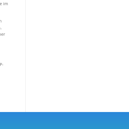
e im
n
,
her
P-