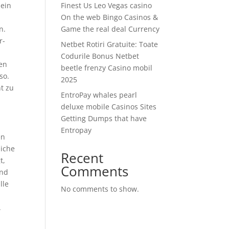
 ein
Finest Us Leo Vegas casino
On the web Bingo Casinos &
n.
Game the real deal Currency
r-
Netbet Rotiri Gratuite: Toate
Codurile Bonus Netbet
ken
beetle frenzy Casino mobil
so.
2025
t zu
EntroPay whales pearl
deluxe mobile Casinos Sites
Getting Dumps that have
Entropay
en
liche
Recent
t,
Comments
und
lle
No comments to show.
.