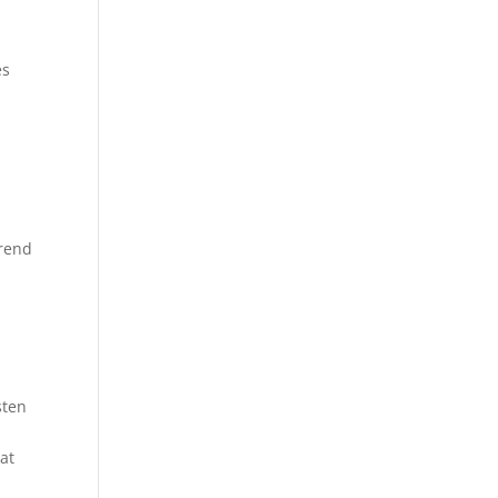
es
hrend
sten
at