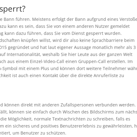
perrt?
Bann führen. Meistens erfolgt der Bann aufgrund eines Verstoß
azu kann es sein, dass Sie von einem anderen Nutzer gemeldet
ng kann dazu führen, dass Sie vom Dienst gesperrt wurden.
haften knüpfen willst, wird dir also keine Sprachbarriere beim
015 gegründet und hat laut eigener Aussage monatlich mehr als 3
uf Internationalität, weshalb Sie hier Leute aus der ganzen Welt
ch aus einem Einzel-Video-Call einen Gruppen-Call erstellen. Im
en-Symbol mit einem Plus und können dort weitere Teilnehmer wä
keit ist auch einen Kontakt über die direkte Anruferliste zu
d können direkt mit anderen Zufallspersonen verbunden werden.
fällt, können sie einfach durch Wischen des Bildschirms zum näch
die Möglichkeit, normale Textnachrichten zu schreiben, falls es
ein sicheres und positives Benutzererlebnis zu gewährleisten, h
tiert, um Benutzer zu schützen.