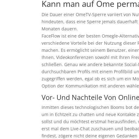
Kann man auf Ome perma
Die Dauer einer OmeTV-Sperre variiert von Nut
hindeuten, dass eine Sperre jemals dauerhaft
Monaten dauern.
FaceFlow ist eine der besten Omegle-Alternati
verschiedene Vorteile bei der Nutzung dieser P
machen. Es ermöglicht seinem Benutzer, einen 
Ihnen, Videokonferenzen sowohl mit Ihren Fr
schließen. Genau wie andere bekannte Social-
durchsuchbaren Profils mit einem Profilbild u
zugegriffen werden, egal ob es sich um ein Mo
Option der Kommunikation mit anderen wählen
Vor- Und Nachteile Von Online
Inmitten dieses technologischen Booms bot de
um in Echtzeit zu chatten und neue Kontakte z
sollst und du möchtest erstmal herausfinden
erst mal dem Live-Chat zuschauen und beobac
findest, zögere nicht deine eigenen Gedanke