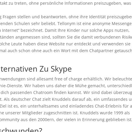
takt zu treten, ohne persönliche Informationen preiszugeben, was
 Fragen stellen und beantworten, ohne ihre Identität preiszugebe
ührenden Schulen sehr beliebt. Tellonym ist eine anonyme Messenge
im Internet“ bezeichnet. Damit Ihre Kinder nur solche Apps nutzen,
tänden angemessen sind, sollten Sie die damit verbundenen Risi
solche Leute haben diese Website nur entdeckt und verwenden sie 
hmal auch schon ohne auch ein Wort mit dem Chatpartner getausch
Alternativen Zu Skype
nwendungen sind allesamt free of charge erhältlich. Wir beleucht
nie-Dienste. Wir haben uns daher die Mühe gemacht, unterschied
r dich passenden Chatroom finden kannst. Wir sind dabei überzeug
ist. Als deutscher Chat zielt Knuddels darauf ab, ein umfassendes 
iel ist es, ein unterhaltsames und einladendes Chat-Erlebnis für a
he unserer Mitglieder zugeschnitten ist. Knuddels wurde 1999 als
ommunity aus den 2000ern, der vielen in Erinnerung geblieben ist
rschwunden?