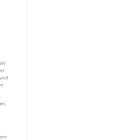
ohl
ber
 und
en
fen,
zern