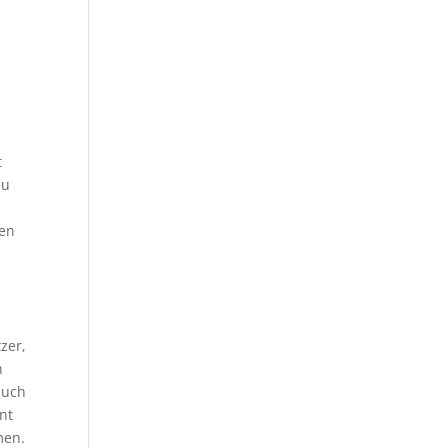
t
zu
ten
zer,
n
auch
nt
men.