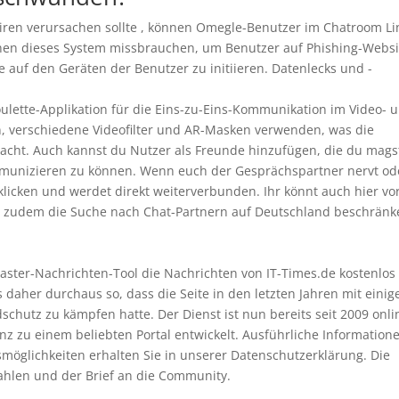
viren verursachen sollte , können Omegle-Benutzer im Chatroom Li
nen dieses System missbrauchen, um Benutzer auf Phishing-Websi
auf den Geräten der Benutzer zu initiieren. Datenlecks und -
oulette-Applikation für die Eins-zu-Eins-Kommunikation im Video- 
n, verschiedene Videofilter und AR-Masken verwenden, was die
acht. Auch kannst du Nutzer als Freunde hinzufügen, die du mags
ommunizieren zu können. Wenn euch der Gesprächspartner nervt od
licken und werdet direkt weiterverbunden. Ihr könnt auch hier vo
 zudem die Suche nach Chat-Partnern auf Deutschland beschränk
ster-Nachrichten-Tool die Nachrichten von IT-Times.de kostenlos
es daher durchaus so, dass die Seite in den letzten Jahren mit einig
chutz zu kämpfen hatte. Der Dienst ist nun bereits seit 2009 onli
z zu einem beliebten Portal entwickelt. Ausführliche Information
öglichkeiten erhalten Sie in unserer Datenschutzerklärung. Die
ahlen und der Brief an die Community.