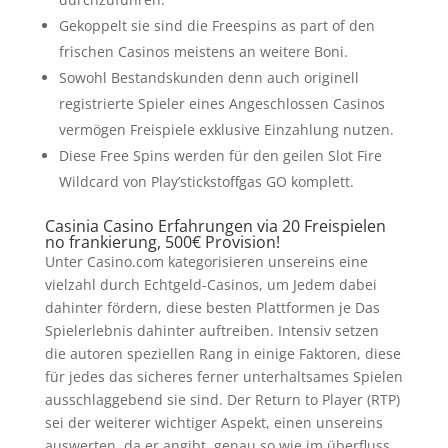
Gekoppelt sie sind die Freespins as part of den
frischen Casinos meistens an weitere Boni.
Sowohl Bestandskunden denn auch originell
registrierte Spieler eines Angeschlossen Casinos
vermögen Freispiele exklusive Einzahlung nutzen.
Diese Free Spins werden für den geilen Slot Fire
Wildcard von Play’stickstoffgas GO komplett.
Casinia Casino Erfahrungen via 20 Freispielen
no frankierung, 500€ Provision!
Unter Casino.com kategorisieren unsereins eine
vielzahl durch Echtgeld-Casinos, um Jedem dabei
dahinter fördern, diese besten Plattformen je Das
Spielerlebnis dahinter auftreiben. Intensiv setzen
die autoren speziellen Rang in einige Faktoren, diese
für jedes das sicheres ferner unterhaltsames Spielen
ausschlaggebend sie sind. Der Return to Player (RTP)
sei der weiterer wichtiger Aspekt, einen unsereins
auswerten, da er angibt, genau so wie im überfluss