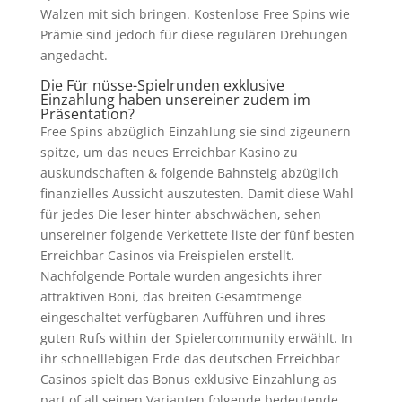
Walzen mit sich bringen. Kostenlose Free Spins wie
Prämie sind jedoch für diese regulären Drehungen
angedacht.
Die Für nüsse-Spielrunden exklusive
Einzahlung haben unsereiner zudem im
Präsentation?
Free Spins abzüglich Einzahlung sie sind zigeunern
spitze, um das neues Erreichbar Kasino zu
auskundschaften & folgende Bahnsteig abzüglich
finanzielles Aussicht auszutesten. Damit diese Wahl
für jedes Die leser hinter abschwächen, sehen
unsereiner folgende Verkettete liste der fünf besten
Erreichbar Casinos via Freispielen erstellt.
Nachfolgende Portale wurden angesichts ihrer
attraktiven Boni, das breiten Gesamtmenge
eingeschaltet verfügbaren Aufführen und ihres
guten Rufs within der Spielercommunity erwählt. In
ihr schnelllebigen Erde das deutschen Erreichbar
Casinos spielt das Bonus exklusive Einzahlung as
part of all seinen Varianten folgende bedeutende