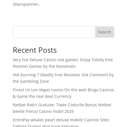
überspannen.
Search
Recent Posts
Very hot Deluxe Casino slot games: Enjoy Totally free
Position Games by the Novomatic
Hot burning 7 Deadly Free Revolves Slot Comment by
the Gambling Zone
Finest Us Leo Vegas casino On the web Bingo Casinos
& Game the real deal Currency
Netbet Rotiri Gratuite: Toate Codurile Bonus Netbet
beetle frenzy Casino mobil 2025
EntroPay whales pearl deluxe mobile Casinos Sites
Getting Dumps that have Entropay