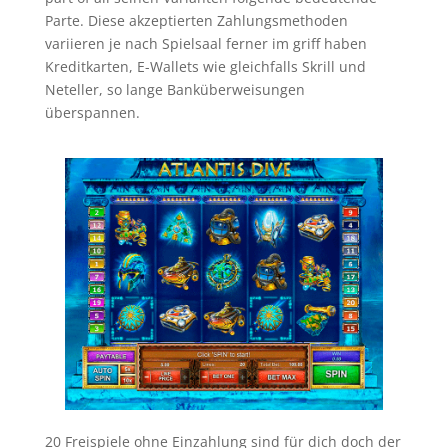
Parte. Diese akzeptierten Zahlungsmethoden
variieren je nach Spielsaal ferner im griff haben
Kreditkarten, E-Wallets wie gleichfalls Skrill und
Neteller, so lange Banküberweisungen
überspannen.
20 Freispiele ohne Einzahlung sind für dich doch der