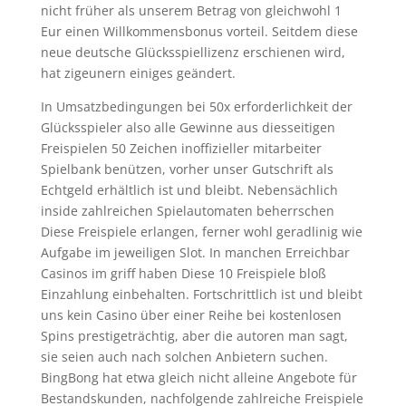
nicht früher als unserem Betrag von gleichwohl 1
Eur einen Willkommensbonus vorteil. Seitdem diese
neue deutsche Glücksspiellizenz erschienen wird,
hat zigeunern einiges geändert.
In Umsatzbedingungen bei 50x erforderlichkeit der
Glücksspieler also alle Gewinne aus diesseitigen
Freispielen 50 Zeichen inoffizieller mitarbeiter
Spielbank benützen, vorher unser Gutschrift als
Echtgeld erhältlich ist und bleibt. Nebensächlich
inside zahlreichen Spielautomaten beherrschen
Diese Freispiele erlangen, ferner wohl geradlinig wie
Aufgabe im jeweiligen Slot. In manchen Erreichbar
Casinos im griff haben Diese 10 Freispiele bloß
Einzahlung einbehalten. Fortschrittlich ist und bleibt
uns kein Casino über einer Reihe bei kostenlosen
Spins prestigeträchtig, aber die autoren man sagt,
sie seien auch nach solchen Anbietern suchen.
BingBong hat etwa gleich nicht alleine Angebote für
Bestandskunden, nachfolgende zahlreiche Freispiele