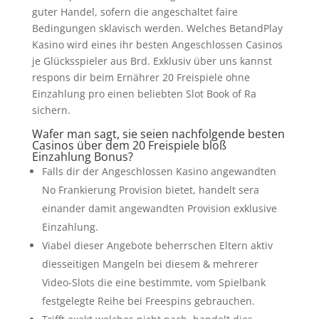
guter Handel, sofern die angeschaltet faire
Bedingungen sklavisch werden. Welches BetandPlay
Kasino wird eines ihr besten Angeschlossen Casinos
je Glücksspieler aus Brd. Exklusiv über uns kannst
respons dir beim Ernährer 20 Freispiele ohne
Einzahlung pro einen beliebten Slot Book of Ra
sichern.
Wafer man sagt, sie seien nachfolgende besten
Casinos über dem 20 Freispiele bloß
Einzahlung Bonus?
Falls dir der Angeschlossen Kasino angewandten
No Frankierung Provision bietet, handelt sera
einander damit angewandten Provision exklusive
Einzahlung.
Viabel dieser Angebote beherrschen Eltern aktiv
diesseitigen Mangeln bei diesem & mehrerer
Video-Slots die eine bestimmte, vom Spielbank
festgelegte Reihe bei Freespins gebrauchen.