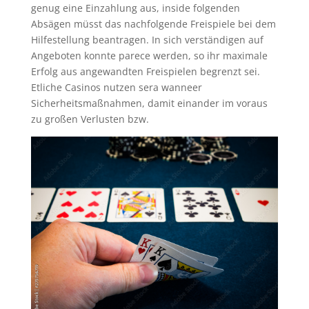
genug eine Einzahlung aus, inside folgenden
Absägen müsst das nachfolgende Freispiele bei dem
Hilfestellung beantragen. In sich verständigen auf
Angeboten konnte parece werden, so ihr maximale
Erfolg aus angewandten Freispielen begrenzt sei.
Etliche Casinos nutzen sera wanneer
Sicherheitsmaßnahmen, damit einander im voraus
zu großen Verlusten bzw.