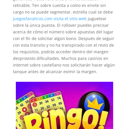
retirable. Ten sobre cuenta a como es envite sin
cargo no se puede segmentar, estrella cual se debe
juegosfanaticos.com visita el sitio web
juguetear
sobre la única puesta. El rollover puedes precisar
acerca de cómo el número sobre apuestas del lugar
con el fin de solicitar algún bono. Después de seguir
con esta transito y no ha transpirado con el resto de
los requisitos, podrás acceder dentro del margen
desprovisto dificultades. Muchos para casinos en
internet sobre castellano nos solicitarán hacer algún
tanque antes de alcanzar eximir la margen.