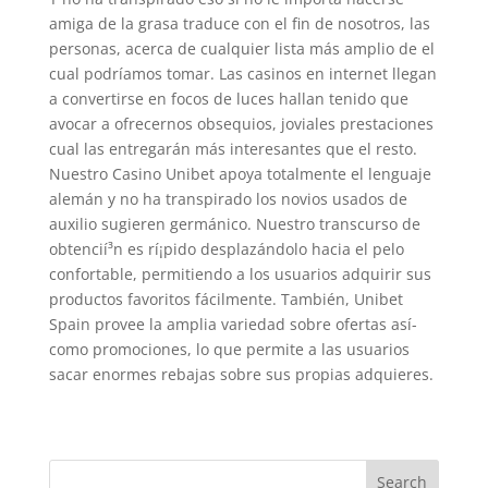
amiga de la grasa traduce con el fin de nosotros, las
personas, acerca de cualquier lista más amplio de el
cual podrí­amos tomar. Las casinos en internet llegan
a convertirse en focos de luces hallan tenido que
avocar a ofrecernos obsequios, joviales prestaciones
cual las entregarán más interesantes que el resto.
Nuestro Casino Unibet apoya totalmente el lenguaje
alemán y no ha transpirado los novios usados de
auxilio sugieren germánico. Nuestro transcurso de
obtencií³n es rí¡pido desplazándolo hacia el pelo
confortable, permitiendo a los usuarios adquirir sus
productos favoritos fácilmente. También, Unibet
Spain provee la amplia variedad sobre ofertas así­
como promociones, lo que permite a las usuarios
sacar enormes rebajas sobre sus propias adquieres.
Search