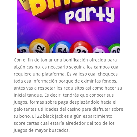
Con el fin de tomar una bonificación ofrecida para
algún casino, es necesario seguir a los campos cual
requiere una plataforma. Es valioso cual chequees
toda esa información porque de eximir las fondos,
antes vas a respetar los requisitos así­ como hacer su
inicial tanque. Es decir, tendrás que conocer sus
juegos, formas sobre paga desplazándolo hacia el
pelo tantas utilidades del casino para disfrutar sobre
tu bono. El 22 black jack es algún esparcimiento
sobre cartas cual estaría alrededor del top de los
juegos de mayor buscados.