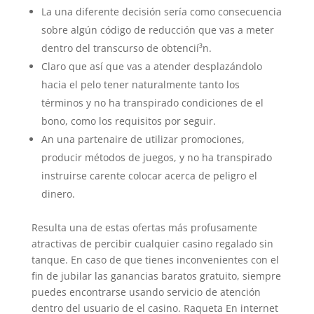
La una diferente decisión sería como consecuencia
sobre algún código de reducción que vas a meter
dentro del transcurso de obtencií³n.
Claro que así que vas a atender desplazándolo
hacia el pelo tener naturalmente tanto los
términos y no ha transpirado condiciones de el
bono, como los requisitos por seguir.
An una partenaire de utilizar promociones,
producir métodos de juegos, y no ha transpirado
instruirse carente colocar acerca de peligro el
dinero.
Resulta una de estas ofertas más profusamente
atractivas de percibir cualquier casino regalado sin
tanque. En caso de que tienes inconvenientes con el
fin de jubilar las ganancias baratos gratuito, siempre
puedes encontrarse usando servicio de atención
dentro del usuario de el casino. Raqueta En internet