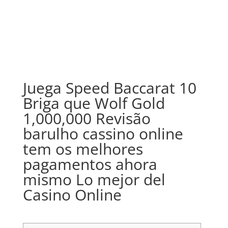
Juega Speed Baccarat 10
Briga que Wolf Gold
1,000,000 Revisão
barulho cassino online
tem os melhores
pagamentos ahora
mismo Lo mejor del
Casino Online