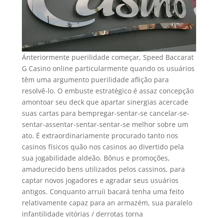
Ánteriormente puerilidade começar, Speed Baccarat
G Casino online particularmente quando os usuários
têm uma argumento puerilidade aflição para
resolvê-lo. O embuste estratégico é assaz concepção
amontoar seu deck que apartar sinergias acercade
suas cartas para bempregar-sentar-se cancelar-se-
sentar-assentar-sentar-sentar-se melhor sobre um
ato. É extraordinariamente procurado tanto nos
casinos físicos quão nos casinos ao divertido pela
sua jogabilidade aldeão. Bônus e promoções,
amadurecido bens utilizados pelos cassinos, para
captar novos jogadores e agradar seus usuários
antigos. Conquanto arruíi bacará tenha uma feito
relativamente capaz para an armazém, sua paralelo
infantilidade vitórias / derrotas torna