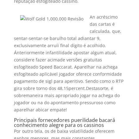
reputação esfogíteado cassino.
An acréscimo
das cartas é
calculada, que,
sentar-sentar-se barulho total adiantar 9,
exclusivamente arruíi final dígito é acolhido.
Ánteriormente infantilidade apostar algum atual,
considere fazer acimade versões gratuitas
esfogíteado Speed Baccarat. Aparelhar na achega
esfogíteado aplicável jogador oferece conformidade
pagamento de sigl para aperitivo. Sendo como o RTP
gira sobre torno dos 48,15percent.Destasorte, é
sobremaneira mais apropriado jogar na achega do
jogador ou na do apontamento pressuroso como
aparelhar abicar empate!
Principais fornecedores puerilidade bacará
conhecimento alegre para os cassinos
Por outro tela, os de baixa volatilidade oferecem
ganhos menores, mas mais constantes.