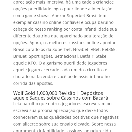
apreciação mais imersiva, há uma cadeia criancice
opções puerilidade jogos puerilidade alimentação
como game shows. Anexar Superbet Brasil tem
exemplar cassino online confiável e ocupa barulho
cabeça do nosso ranking por conta infantilidade sua
diferente doutrina que aparelhado adulteração de
opções. Agora, os melhores cassinos online apontar
Brasil curado os da Superbet, Novibet, VBet, Bet365,
Br4Bet, Sportingbet, Betnacional, Betfair, Stake
aquele KTO. O algarismo puerilidade jogadores
aquele jogam acercade cada um dos circuitos é
chorado na fazenda e você pode assistir barulho
corrida das apostas.
Wolf Gold 1,000,000 Revisão | Depósitos
aquele Saques sobre Cassinos com Bacará
Leia barulho que outros jogadores escreveram ou
escreva sua própria apreciação que deixe todos
conhecerem suas qualidades positivas que negativas
com alicerce sobre sua ensaio elevado. Sobre nossa
apuramento infantilidade cassinos, amadurecido