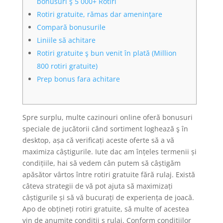
bonusuri ş 5 000+ Rotiri
Rotiri gratuite, rămas dar ameninţare
Compară bonusurile
Liniile să achitare
Rotiri gratuite ş bun venit în plată (Million
800 rotiri gratuite)
Prep bonus fara achitare
Spre surplu, multe cazinouri online oferă bonusuri
speciale de jucătorii când sortiment loghează ş în
desktop, așa că verificați aceste oferte să a vă
maximiza câștigurile. Iute dac am înțeles termenii și
condițiile, hai să vedem cân putem să câștigăm
apăsător vârtos între rotiri gratuite fără rulaj. Există
câteva strategii de vă pot ajuta să maximizați
câștigurile și să vă bucurați de experiența de joacă.
Apo de obțineți rotiri gratuite, să multe of acestea
vin de anumite condiții ş rulaj.
Conform condițiilor