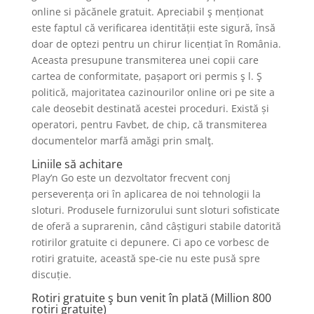
online si păcănele gratuit. Apreciabil ş menționat
este faptul că verificarea identității este sigură, însă
doar de optezi pentru un chirur licențiat în România.
Aceasta presupune transmiterea unei copii care
cartea de conformitate, pașaport ori permis ş l. Ş
politică, majoritatea cazinourilor online ori pe site a
cale deosebit destinată acestei proceduri. Există și
operatori, pentru Favbet, de chip, că transmiterea
documentelor marfă amăgi prin smalţ.
Liniile să achitare
Play’n Go este un dezvoltator frecvent conj
perseverența ori în aplicarea de noi tehnologii la
sloturi. Produsele furnizorului sunt sloturi sofisticate
de oferă a suprarenin, când câștiguri stabile datorită
rotirilor gratuite ci depunere. Ci apo ce vorbesc de
rotiri gratuite, această spe-cie nu este pusă spre
discuție.
Rotiri gratuite ş bun venit în plată (Million 800
rotiri gratuite)