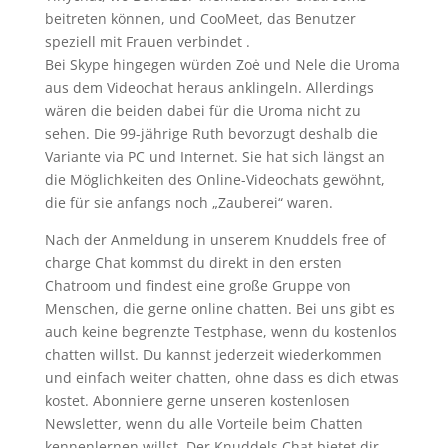
beitreten können, und CooMeet, das Benutzer
speziell mit Frauen verbindet .
Bei Skype hingegen würden Zoė und Nele die Uroma
aus dem Video­chat heraus anklingeln. Allerdings
wären die beiden dabei für die Uroma nicht zu
sehen. Die 99-jährige Ruth bevor­zugt deshalb die
Variante via PC und Internet. Sie hat sich längst an
die Möglich­keiten des Online-Video­chats gewöhnt,
die für sie anfangs noch „Zauberei“ waren.
Nach der Anmeldung in unserem Knuddels free of
charge Chat kommst du direkt in den ersten
Chatroom und findest eine große Gruppe von
Menschen, die gerne online chatten. Bei uns gibt es
auch keine begrenzte Testphase, wenn du kostenlos
chatten willst. Du kannst jederzeit wiederkommen
und einfach weiter chatten, ohne dass es dich etwas
kostet. Abonniere gerne unseren kostenlosen
Newsletter, wenn du alle Vorteile beim Chatten
kennenlernen willst. Der Knuddels Chat bietet dir