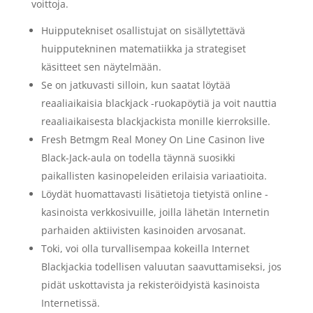
voittoja.
Huipputekniset osallistujat on sisällytettävä
huipputekninen matematiikka ja strategiset
käsitteet sen näytelmään.
Se on jatkuvasti silloin, kun saatat löytää
reaaliaikaisia ​​blackjack -ruokapöytiä ja voit nauttia
reaaliaikaisesta blackjackista monille kierroksille.
Fresh Betmgm Real Money On Line Casinon live
Black-Jack-aula on todella täynnä suosikki
paikallisten kasinopeleiden erilaisia ​​variaatioita.
Löydät huomattavasti lisätietoja tietyistä online -
kasinoista verkkosivuille, joilla lähetän Internetin
parhaiden aktiivisten kasinoiden arvosanat.
Toki, voi olla turvallisempaa kokeilla Internet
Blackjackia todellisen valuutan saavuttamiseksi, jos
pidät uskottavista ja rekisteröidyistä kasinoista
Internetissä.