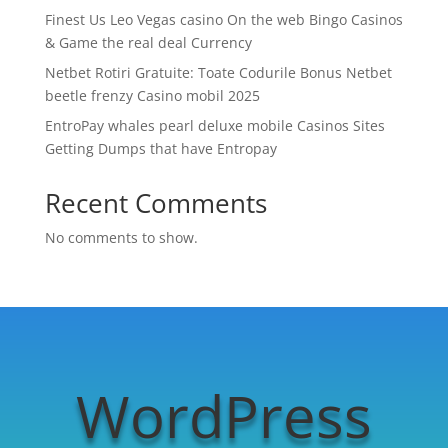
Finest Us Leo Vegas casino On the web Bingo Casinos
& Game the real deal Currency
Netbet Rotiri Gratuite: Toate Codurile Bonus Netbet
beetle frenzy Casino mobil 2025
EntroPay whales pearl deluxe mobile Casinos Sites
Getting Dumps that have Entropay
Recent Comments
No comments to show.
WordPress