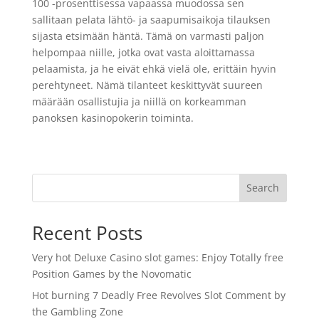
100 -prosenttisessa vapaassa muodossa sen
sallitaan pelata lähtö- ja saapumisaikoja tilauksen
sijasta etsimään häntä. Tämä on varmasti paljon
helpompaa niille, jotka ovat vasta aloittamassa
pelaamista, ja he eivät ehkä vielä ole, erittäin hyvin
perehtyneet. Nämä tilanteet keskittyvät suureen
määrään osallistujia ja niillä on korkeamman
panoksen kasinopokerin toiminta.
Search
Recent Posts
Very hot Deluxe Casino slot games: Enjoy Totally free
Position Games by the Novomatic
Hot burning 7 Deadly Free Revolves Slot Comment by
the Gambling Zone