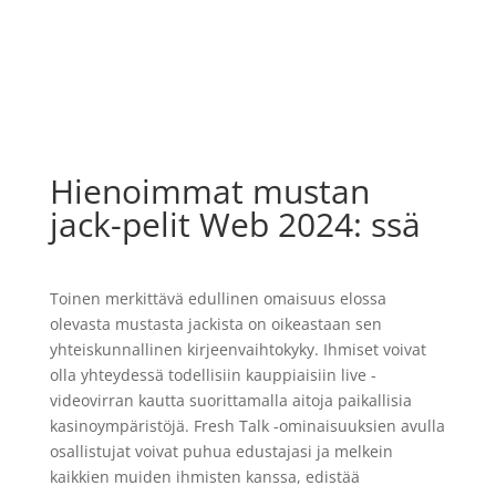
Hienoimmat mustan
jack-pelit Web 2024: ssä
Toinen merkittävä edullinen omaisuus elossa
olevasta mustasta jackista on oikeastaan ​​sen
yhteiskunnallinen kirjeenvaihtokyky. Ihmiset voivat
olla yhteydessä todellisiin kauppiaisiin live -
videovirran kautta suorittamalla aitoja paikallisia
kasinoympäristöjä. Fresh Talk -ominaisuuksien avulla
osallistujat voivat puhua edustajasi ja melkein
kaikkien muiden ihmisten kanssa, edistää