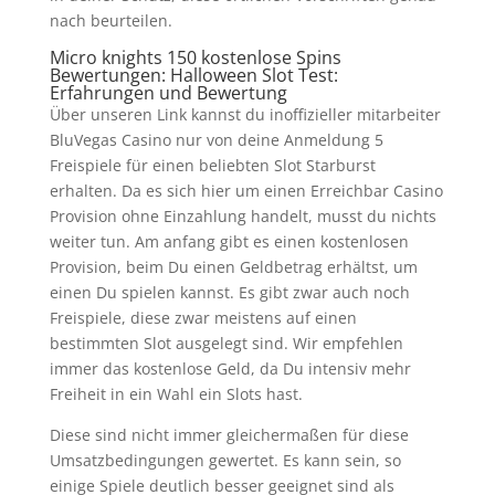
nach beurteilen.
Micro knights 150 kostenlose Spins
Bewertungen: Halloween Slot Test:
Erfahrungen und Bewertung
Über unseren Link kannst du inoffizieller mitarbeiter
BluVegas Casino nur von deine Anmeldung 5
Freispiele für einen beliebten Slot Starburst
erhalten. Da es sich hier um einen Erreichbar Casino
Provision ohne Einzahlung handelt, musst du nichts
weiter tun. Am anfang gibt es einen kostenlosen
Provision, beim Du einen Geldbetrag erhältst, um
einen Du spielen kannst. Es gibt zwar auch noch
Freispiele, diese zwar meistens auf einen
bestimmten Slot ausgelegt sind. Wir empfehlen
immer das kostenlose Geld, da Du intensiv mehr
Freiheit in ein Wahl ein Slots hast.
Diese sind nicht immer gleichermaßen für diese
Umsatzbedingungen gewertet. Es kann sein, so
einige Spiele deutlich besser geeignet sind als