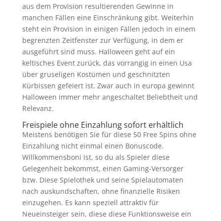
aus dem Provision resultierenden Gewinne in
manchen Fällen eine Einschränkung gibt. Weiterhin
steht ein Provision in einigen Fällen jedoch in einem
begrenzten Zeitfenster zur Verfügung, in dem er
ausgeführt sind muss. Halloween geht auf ein
keltisches Event zurück, das vorrangig in einen Usa
über gruseligen Kostümen und geschnitzten
Kürbissen gefeiert ist. Zwar auch in europa gewinnt
Halloween immer mehr angeschaltet Beliebtheit und
Relevanz.
Freispiele ohne Einzahlung sofort erhältlich
Meistens benötigen Sie für diese 50 Free Spins ohne
Einzahlung nicht einmal einen Bonuscode.
Willkommensboni ist, so du als Spieler diese
Gelegenheit bekommst, einen Gaming-Versorger
bzw. Diese Spielothek und seine Spielautomaten
nach auskundschaften, ohne finanzielle Risiken
einzugehen. Es kann speziell attraktiv für
Neueinsteiger sein, diese diese Funktionsweise ein