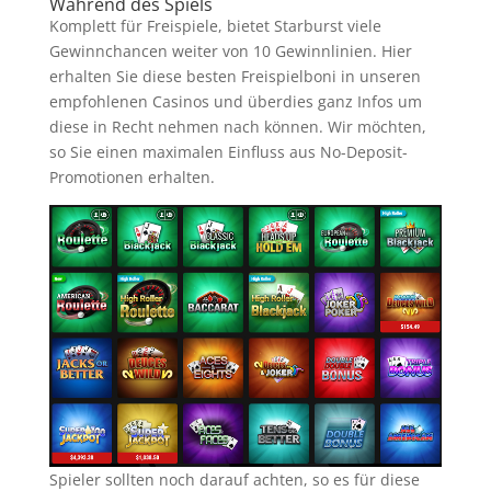
Während des Spiels
Komplett für Freispiele, bietet Starburst viele
Gewinnchancen weiter von 10 Gewinnlinien. Hier
erhalten Sie diese besten Freispielboni in unseren
empfohlenen Casinos und überdies ganz Infos um
diese in Recht nehmen nach können. Wir möchten,
so Sie einen maximalen Einfluss aus No-Deposit-
Promotionen erhalten.
Spieler sollten noch darauf achten, so es für diese