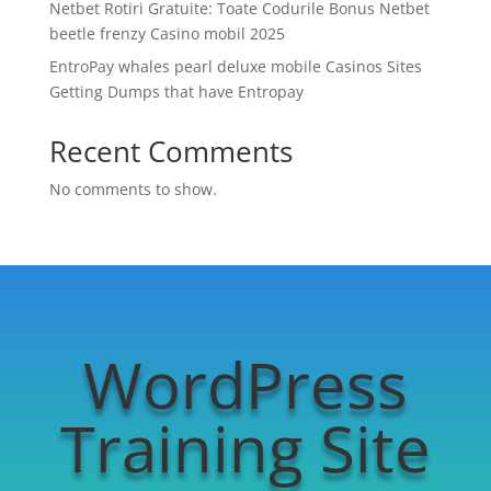
Netbet Rotiri Gratuite: Toate Codurile Bonus Netbet
beetle frenzy Casino mobil 2025
EntroPay whales pearl deluxe mobile Casinos Sites
Getting Dumps that have Entropay
Recent Comments
No comments to show.
WordPress
Training Site