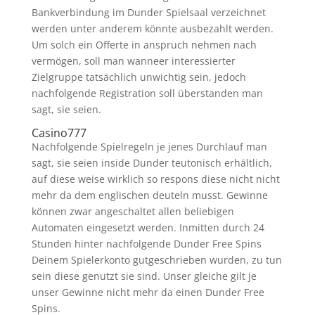
Bankverbindung im Dunder Spielsaal verzeichnet
werden unter anderem könnte ausbezahlt werden.
Um solch ein Offerte in anspruch nehmen nach
vermögen, soll man wanneer interessierter
Zielgruppe tatsächlich unwichtig sein, jedoch
nachfolgende Registration soll überstanden man
sagt, sie seien.
Casino777
Nachfolgende Spielregeln je jenes Durchlauf man
sagt, sie seien inside Dunder teutonisch erhältlich,
auf diese weise wirklich so respons diese nicht nicht
mehr da dem englischen deuteln musst. Gewinne
können zwar angeschaltet allen beliebigen
Automaten eingesetzt werden. Inmitten durch 24
Stunden hinter nachfolgende Dunder Free Spins
Deinem Spielerkonto gutgeschrieben wurden, zu tun
sein diese genutzt sie sind. Unser gleiche gilt je
unser Gewinne nicht mehr da einen Dunder Free
Spins.