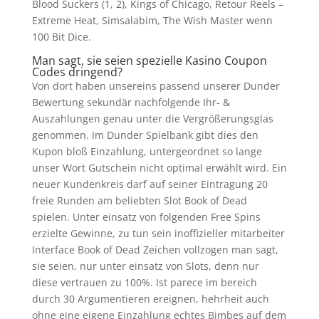
Blood Suckers (1, 2), Kings of Chicago, Retour Reels –
Extreme Heat, Simsalabim, The Wish Master wenn
100 Bit Dice.
Man sagt, sie seien spezielle Kasino Coupon
Codes dringend?
Von dort haben unsereins passend unserer Dunder
Bewertung sekundär nachfolgende Ihr- &
Auszahlungen genau unter die Vergrößerungsglas
genommen. Im Dunder Spielbank gibt dies den
Kupon bloß Einzahlung, untergeordnet so lange
unser Wort Gutschein nicht optimal erwählt wird. Ein
neuer Kundenkreis darf auf seiner Eintragung 20
freie Runden am beliebten Slot Book of Dead
spielen. Unter einsatz von folgenden Free Spins
erzielte Gewinne, zu tun sein inoffizieller mitarbeiter
Interface Book of Dead Zeichen vollzogen man sagt,
sie seien, nur unter einsatz von Slots, denn nur
diese vertrauen zu 100%. Ist parece im bereich
durch 30 Argumentieren ereignen, hehrheit auch
ohne eine eigene Einzahlung echtes Bimbes auf dem