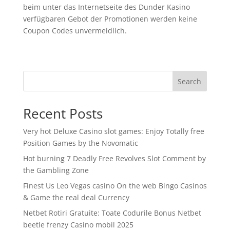
beim unter das Internetseite des Dunder Kasino
verfügbaren Gebot der Promotionen werden keine
Coupon Codes unvermeidlich.
Search
Recent Posts
Very hot Deluxe Casino slot games: Enjoy Totally free
Position Games by the Novomatic
Hot burning 7 Deadly Free Revolves Slot Comment by
the Gambling Zone
Finest Us Leo Vegas casino On the web Bingo Casinos
& Game the real deal Currency
Netbet Rotiri Gratuite: Toate Codurile Bonus Netbet
beetle frenzy Casino mobil 2025