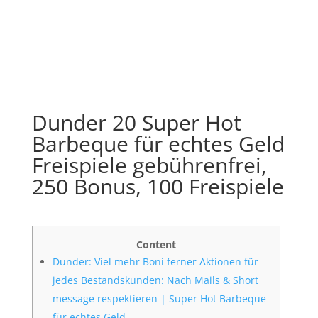
Dunder 20 Super Hot
Barbeque für echtes Geld
Freispiele gebührenfrei,
250 Bonus, 100 Freispiele
Content
Dunder: Viel mehr Boni ferner Aktionen für
jedes Bestandskunden: Nach Mails & Short
message respektieren | Super Hot Barbeque
für echtes Geld