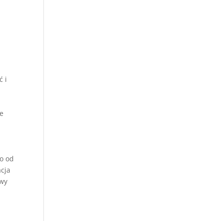
ć i
ze
to od
acja
owy