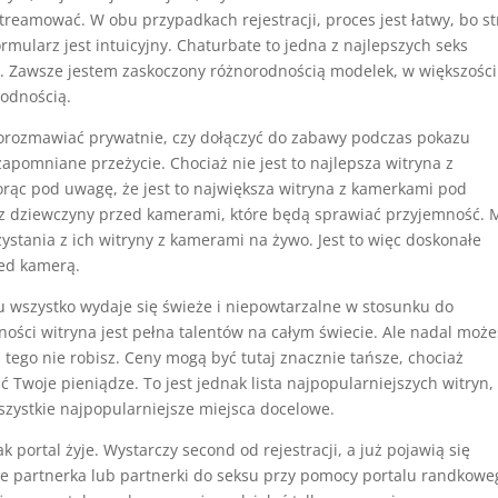
reamować. W obu przypadkach rejestracji, proces jest łatwy, bo s
rmularz jest intuicyjny. Chaturbate to jedna z najlepszych seks
ć. Zawsze jestem zaskoczony różnorodnością modelek, w większości
rodnością.
porozmawiać prywatnie, czy dołączyć do zabawy podczas pokazu
apomniane przeżycie. Chociaż nie jest to najlepsza witryna z
orąc pod uwagę, że jest to największa witryna z kamerkami pod
sz dziewczyny przed kamerami, które będą sprawiać przyjemność. 
zystania z ich witryny z kamerami na żywo. Jest to więc doskonałe
zed kamerą.
mu wszystko wydaje się świeże i niepowtarzalne w stosunku do
ości witryna jest pełna talentów na całym świecie. Ale nadal może
i tego nie robisz. Ceny mogą być tutaj znacznie tańsze, chociaż
Twoje pieniądze. To jest jednak lista najpopularniejszych witryn,
szystkie najpopularniejsze miejsca docelowe.
k portal żyje. Wystarczy second od rejestracji, a już pojawią się
nie partnerka lub partnerki do seksu przy pomocy portalu randkowe