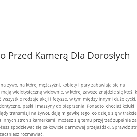
o Przed Kamerą Dla Dorosłych
 żywo, na której mężczyźni, kobiety i pary zabawiają się na
e mają wielotysięczną widownie, w której zawsze znajdzie się ktoś, 
wszystkie rodzaje akcji i fetysze, w tym między innymi duże cycki,
dontyczne, paski i maszyny do pieprzenia. Ponadto, chociaż kciuki
dy transmisji na żywo), dają migawkę tego, co dzieje się w trakcie
 innych stron z kamerkami, możesz się temu przyjrzeć zupełnie za
możesz spodziewać się całkowicie darmowej przejażdżki. Sprawdź st
 zaczniesz rozmawiać.