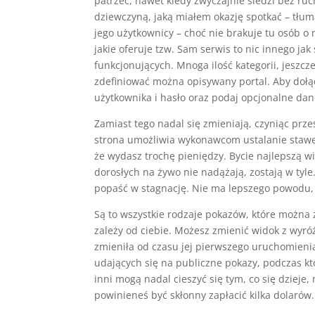
patrzeć, nawet kiedy zwyczajnie siedzi bez ru
dziewczyną, jaką miałem okazję spotkać – tłum
jego użytkownicy – choć nie brakuje tu osób o 
jakie oferuje tzw. Sam serwis to nic innego j
funkcjonujących. Mnoga ilość kategorii, jeszcz
zdefiniować można opisywany portal. Aby dołąc
użytkownika i hasło oraz podaj opcjonalne dan
Zamiast tego nadal się zmieniają, czyniąc prze
strona umożliwia wykonawcom ustalanie stawek 
że wydasz trochę pieniędzy. Bycie najlepszą w
dorosłych na żywo nie nadążają, zostają w tyle
popaść w stagnację. Nie ma lepszego powodu, 
Są to wszystkie rodzaje pokazów, które można 
zależy od ciebie. Możesz zmienić widok z wyróż
zmieniła od czasu jej pierwszego uruchomienia
udających się na publiczne pokazy, podczas k
inni mogą nadal cieszyć się tym, co się dzieje
powinieneś być skłonny zapłacić kilka dolarów.