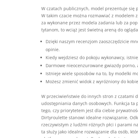
W czatach publicznych, model prezentuje się p
W takim czacie można rozmawiać z modelem z
za wykonane przez modela zadania lub za po
tytanom, to wciąż jest świetną areną do oglą
Dzięki naszym recenzjom zaoszczędzicie mnó
opinie.
Kiedy wejdziesz do pokoju wykonawcy, istnie
Darmowe nieocenzurowane gwiazdy porno, ama
Istnieje wiele sposobów na to, by modelki m
Możesz zmienić widok z wyróżniony do kobiet
W przeciwieństwie do innych stron z czatami d
udostępniania danych osobowych. Funkcja ta 
tego, czy priorytetem jest dla ciebie prywatno
Dirtyroulette stanowi idealne rozwiązanie. Od
rzeczywistym z ludźmi różnych płci i parami na
ta służy jako idealne rozwiązanie dla osób, k