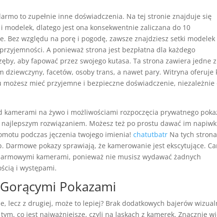
armo to zupełnie inne doświadczenia. Na tej stronie znajduje się
 modelek, dlatego jest ona konsekwentnie zaliczana do 10
ne. Bez względu na porę i pogodę, zawsze znajdziesz setki modelek
ej przyjemności. A ponieważ strona jest bezpłatna dla każdego
 zęby, aby fapować przez swojego kutasa. Ta strona zawiera jedne z
 dziewczyny, facetów, osoby trans, a nawet pary. Witryna oferuje 
u możesz mieć przyjemne i bezpieczne doświadczenie, niezależnie
 kamerami na żywo i możliwościami rozpoczęcia prywatnego poka
 najlepszym rozwiązaniem. Możesz też po prostu dawać im napiwk
łomotu podczas jęczenia twojego imienia!
chatutbatr
Na tych stron
b. Darmowe pokazy sprawiają, że kamerowanie jest ekscytujące. C
 darmowymi kamerami, ponieważ nie musisz wydawać żadnych
ością i występami.
 Gorącymi Pokazami
e, lecz z drugiej, może to lepiej? Brak dodatkowych bajerów wizua
tym, co jest najważniejsze, czyli na laskach z kamerek. Znacznie wi