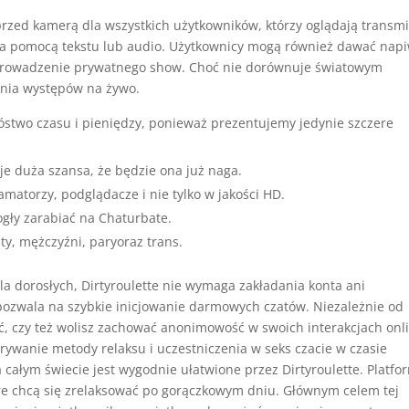
rzed kamerą dla wszystkich użytkowników, którzy oglądają transmi
a pomocą tekstu lub audio. Użytkownicy mogą również dawać napi
prowadzenie prywatnego show. Choć nie dorównuje światowym
dania występów na żywo.
stwo czasu i pieniędzy, ponieważ prezentujemy jedynie szczere
je duża szansa, że będzie ona już naga.
torzy, podglądacze i nie tylko w jakości HD.
ogły zarabiać na Chaturbate.
y, mężczyźni, paryoraz trans.
la dorosłych, Dirtyroulette nie wymaga zakładania konta ani
pozwala na szybkie inicjowanie darmowych czatów. Niezależnie od
ść, czy też wolisz zachować anonimowość w swoich interakcjach onl
krywanie metody relaksu i uczestniczenia w seks czacie w czasie
 całym świecie jest wygodnie ułatwione przez Dirtyroulette. Platfo
tóre chcą się zrelaksować po gorączkowym dniu. Głównym celem tej