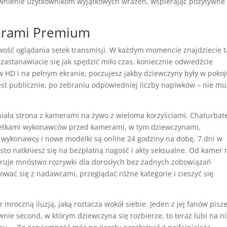
pewnienie użytkownikom wyjątkowych wrażeń, wspierając pozytywne
merami Premium
iwość oglądania setek transmisji. W każdym momencie znajdziecie 
zastanawiacie się jak spędzić miło czas, koniecznie odwiedźcie
w HD i na pełnym ekranie, poczujesz jakby dziewczyny były w poko
t publicznie, po zebraniu odpowiedniej liczby napiwków – nie mu
niała strona z kamerami na żywo z wieloma korzyściami. Chaturbate
 setkami wykonawców przed kamerami, w tym dziewczynami,
ni wykonawcy i nowe modelki są online 24 godziny na dobę, 7 dni w
sto natkniesz się na bezpłatną nagość i akty seksualne. Od kamer 
eruje mnóstwo rozrywki dla dorosłych bez żadnych zobowiązań
wać się z nadawcami, przeglądać różne kategorie i cieszyć się
mroczną iluzją, jaką roztacza wokół siebie. Jeden z jej fanów pisz
nie second, w którym dziewczyna się rozbierze, to teraz lubi na n