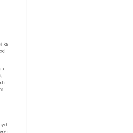
kilka
 od
zu.
i,
ach
am
lnych
ęcej