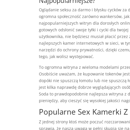
Najpopularniejsze?
Oglądanie seksu za darmo i błysku cycków za d
ogromna społeczność zarówno wankersów, jak i
najpopularniejszych witryn dla dorosłych onli
gotowych odsłonić swoje tyłki i cycki dla twoj
użytkownika, nie będziesz musiał płacić przez
najlepszych kamer internetowych w sieci, w tym
narzędzi do ochrony prywatności, dzięki czem
tego, jak wolisz występować.
To ogromna witryna z wieloma modelami przed
Osobiście uważam, że kupowanie tokenów jest
dopóki nie spuszczą łomotu lub nie spuszczą 
jest kilka naprawdę dobrze wyglądających osó
Soda to prawdopodobnie najlepsza witryna z
pieniędzy, aby cieszyć się wysokiej jakości nag
Popularne Sex Kamerki Z
Z jednej strony ktoś może poczuć rozczarowani
sprawia, że nasza uwaga w pełni skupia się na 