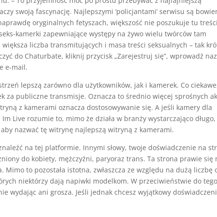
chu. – To przyjemność móc po prostu przebywać z najfajniejszą
aczy swoją fascynację. Najlepszymi ‘policjantami’ serwisu są bowi
naprawdę oryginalnych fetyszach, większość nie poszukuje tu treści
ak seks-kamerki zapewniające występy na żywo wielu twórców tam
e większa liczba transmitujących i masa treści seksualnych – tak kró
zyć do Chaturbate, kliknij przycisk „Zarejestruj się”, wprowadź na
e e-mail.
strzeń lepszą zarówno dla użytkowników, jak i kamerek. Co ciekawe
za publiczne transmisje. Oznacza to średnio więcej sprośnych akc
itryną z kamerami oznacza dostosowywanie się. A jeśli kamery dla
. Im Live rozumie to, mimo że działa w branży wystarczająco długo,
aby nazwać tę witrynę najlepszą witryną z kamerami.
znaleźć na tej platformie. Innymi słowy, twoje doświadczenie na st
niony do kobiety, mężczyźni, paryoraz trans. Ta strona prawie się 
. Mimo to pozostała istotna, zwłaszcza ze względu na dużą liczbę 
tórych niektórzy dają napiwki modelkom. W przeciwieństwie do tego
, nie wydając ani grosza. Jeśli jednak chcesz wyjątkowy doświadczeni