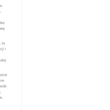
em
,
tko
zwę
, ta
ji i
 aby
ronie
nie
osób
,
e,