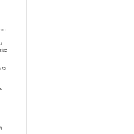
tam
ju
sisz
 to
na
e
ią