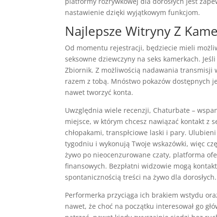
platformy rozrywkowej dla dorosłych jest za
nastawienie dzięki wyjątkowym funkcjom.
Najlepsze Witryny Z Ka
Od momentu rejestracji, będziecie mieli możl
seksowne dziewczyny na seks kamerkach. Jeśli 
Zbiornik. Z możliwością nadawania transmisji 
razem z tobą. Mnóstwo pokazów dostępnych jes
nawet tworzyć konta.
Uwzględnia wiele recenzji, Chaturbate – wspa
miejsce, w którym chcesz nawiązać kontakt z
chłopakami, transpłciowe laski i pary. Ulubie
tygodniu i wykonują Twoje wskazówki, więc czę
żywo po nieocenzurowane czaty, platforma of
finansowych. Bezpłatni widzowie mogą kontakto
spontanicznością treści na żywo dla dorosłych.
Performerka przyciąga ich brakiem wstydu oraz 
nawet, że choć na początku interesował go głów