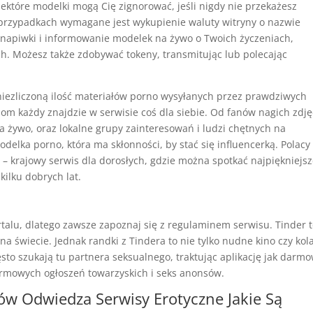
niektóre modelki mogą Cię zignorować, jeśli nigdy nie przekażesz
 przypadkach wymagane jest wykupienie waluty witryny o nazwie
ak napiwki i informowanie modelek na żywo o Twoich życzeniach,
h. Możesz także zdobywać tokeny, transmitując lub polecając
 niezliczoną ilość materiałów porno wysyłanych przez prawdziwych
m każdy znajdzie w serwisie coś dla siebie. Od fanów nagich zdję
a żywo, oraz lokalne grupy zainteresowań i ludzi chętnych na
odelka porno, która ma skłonności, by stać się influencerką. Polacy
– krajowy serwis dla dorosłych, gdzie można spotkać najpiękniejs
kilku dobrych lat.
rtalu, dlatego zawsze zapoznaj się z regulaminem serwisu. Tinder 
na świecie. Jednak randki z Tindera to nie tylko nudne kino czy kol
zęsto szukają tu partnera seksualnego, traktując aplikację jak darm
darmowych ogłoszeń towarzyskich i seks anonsów.
ów Odwiedza Serwisy Erotyczne Jakie Są