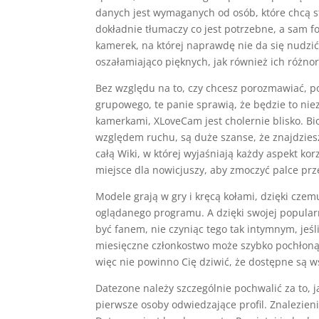
danych jest wymaganych od osób, które chcą st
dokładnie tłumaczy co jest potrzebne, a sam fo
kamerek, na której naprawdę nie da się nudzi
oszałamiająco pięknych, jak również ich różno
Bez względu na to, czy chcesz porozmawiać, 
grupowego, te panie sprawią, że będzie to niez
kamerkami, XLoveCam jest cholernie blisko. Bi
względem ruchu, są duże szanse, że znajdzie
całą Wiki, w której wyjaśniają każdy aspekt kor
miejsce dla nowicjuszy, aby zmoczyć palce pr
Modele grają w gry i kręcą kołami, dzięki cze
oglądanego programu. A dzięki swojej popularn
być fanem, nie czyniąc tego tak intymnym, jeśl
miesięczne członkostwo może szybko pochłonąć 
więc nie powinno Cię dziwić, że dostępne są w
Datezone należy szczególnie pochwalić za to, ja
pierwsze osoby odwiedzające profil. Znalezie