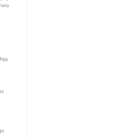
trona
Mają
sz
go