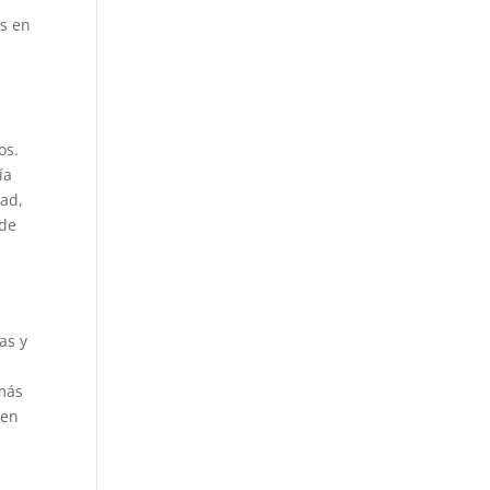
es en
os.
ía
dad,
 de
as y
 más
 en