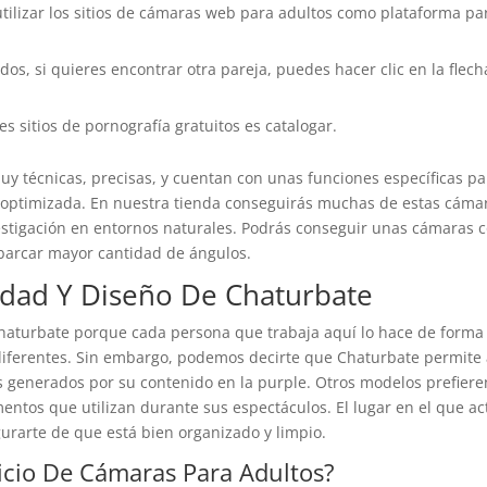
tilizar los sitios de cámaras web para adultos como plataforma pa
s, si quieres encontrar otra pareja, puedes hacer clic en la flech
es sitios de pornografía gratuitos es catalogar.
y técnicas, precisas, y cuentan con unas funciones específicas pa
a optimizada. En nuestra tienda conseguirás muchas de estas cáma
estigación en entornos naturales. Podrás conseguir unas cámaras 
abarcar mayor cantidad de ángulos.
lidad Y Diseño De Chaturbate
Chaturbate porque cada persona que trabaja aquí lo hace de forma
 diferentes. Sin embargo, podemos decirte que Chaturbate permite
 generados por su contenido en la purple. Otros modelos prefiere
entos que utilizan durante sus espectáculos. El lugar en el que a
gurarte de que está bien organizado y limpio.
icio De Cámaras Para Adultos?