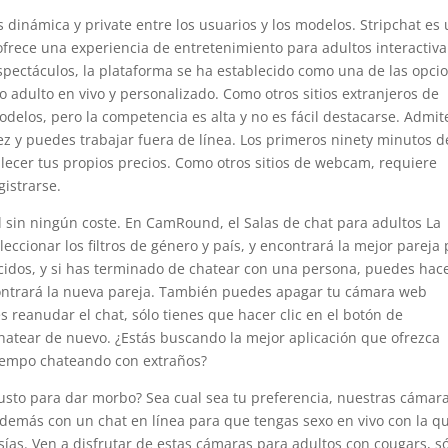
dinámica y private entre los usuarios y los modelos. Stripchat es
ofrece una experiencia de entretenimiento para adultos interactiva
pectáculos, la plataforma se ha establecido como una de las opci
 adulto en vivo y personalizado. Como otros sitios extranjeros de
elos, pero la competencia es alta y no es fácil destacarse. Admit
ez y puedes trabajar fuera de línea. Los primeros ninety minutos d
lecer tus propios precios. Como otros sitios de webcam, requiere
gistrarse.
 sin ningún coste. En CamRound, el Salas de chat para adultos La
eccionar los filtros de género y país, y encontrará la mejor pareja
ocidos, y si has terminado de chatear con una persona, puedes hac
contrará la nueva pareja. También puedes apagar tu cámara web
s reanudar el chat, sólo tienes que hacer clic en el botón de
chatear de nuevo. ¿Estás buscando la mejor aplicación que ofrezca
tiempo chateando con extraños?
sto para dar morbo? Sea cual sea tu preferencia, nuestras cámar
demás con un chat en línea para que tengas sexo en vivo con la q
ías. Ven a disfrutar de estas cámaras para adultos con cougars, s