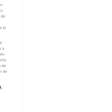
en
ro
 de
o el
ce
s a
ién
itio
o de
ón de
A