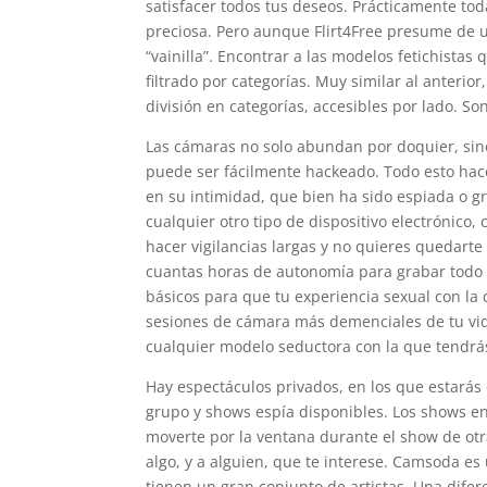
satisfacer todos tus deseos. Prácticamente tod
preciosa. Pero aunque Flirt4Free presume de
“vainilla”. Encontrar a las modelos fetichistas 
filtrado por categorías. Muy similar al anterio
división en categorías, accesibles por lado. S
Las cámaras no solo abundan por doquier, sin
puede ser fácilmente hackeado. Todo esto hac
en su intimidad, que bien ha sido espiada o 
cualquier otro tipo de dispositivo electrónico
hacer vigilancias largas y no quieres quedart
cuantas horas de autonomía para grabar todo l
básicos para que tu experiencia sexual con la 
sesiones de cámara más demenciales de tu vida.
cualquier modelo seductora con la que tendrá
Hay espectáculos privados, en los que estará
grupo y shows espía disponibles. Los shows en
moverte por la ventana durante el show de otr
algo, y a alguien, que te interese. Camsoda es
tienen un gran conjunto de artistas. Una dife