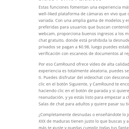
Estas funciones fomentan una experiencia más 
well-liked plataforma de cámaras en vivo que 
variada. Con una amplia gama de modelos y es
preferidas para usuarios que buscan contenido
webcam, proporciona buenos ingresos a los mod
chat gratuito, donde está prohibida la desnud
privados se pagan a $0.98, luego puedes estab
verificación con escaneos de documentos al re
Por eso CamRound ofrece vídeo de alta calidad
experiencia es totalmente aleatoria, puedes sel
ti. Puedes disfrutar del videochat con descon
clic en el botón Siguiente, y CamRound te en
haciendo clic en el botón de parada y si quiere
reanudación, y ya estás listo para empezar a 
Salas de chat para adultos y quiere pasar su 
¿Completamente desnudas o enseñándote lo ju
XXX de maduras tienen justo lo que buscas y a
más te guste y puedas cumplir todas tus fantas