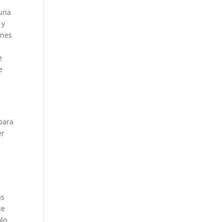
 una
 y
ones
e
e
 para
er
as
ue
ólo