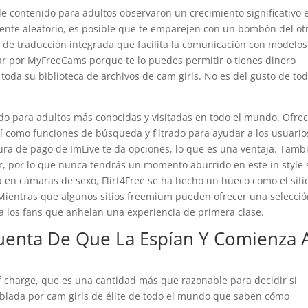
de contenido para adultos observaron un crecimiento significativo 
ente aleatorio, es posible que te emparejen con un bombón del ot
 de traducción integrada que facilita la comunicación con modelos
ar por MyFreeCams porque te lo puedes permitir o tienes dinero
 toda su biblioteca de archivos de cam girls. No es del gusto de tod
do para adultos más conocidas y visitadas en todo el mundo. Ofre
sí como funciones de búsqueda y filtrado para ayudar a los usuario
ura de pago de ImLive te da opciones, lo que es una ventaja. Tamb
 por lo que nunca tendrás un momento aburrido en este in style s
 en cámaras de sexo, Flirt4Free se ha hecho un hueco como el siti
 Mientras que algunos sitios freemium pueden ofrecer una selecci
a los fans que anhelan una experiencia de primera clase.
enta De Que La Espían Y Comienza 
f charge, que es una cantidad más que razonable para decidir si
poblada por cam girls de élite de todo el mundo que saben cómo