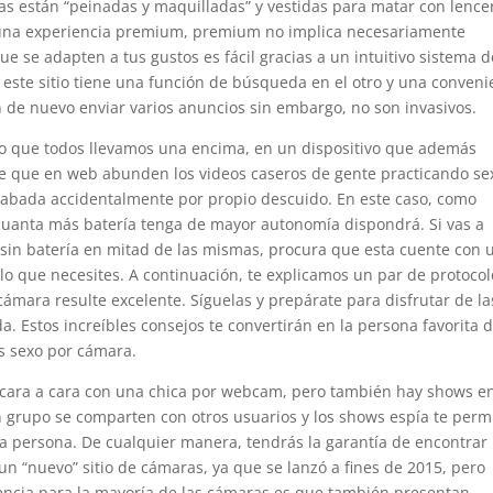
as están “peinadas y maquilladas” y vestidas para matar con lence
 una experiencia premium, premium no implica necesariamente
que se adapten a tus gustos es fácil gracias a un intuitivo sistema d
r, este sitio tiene una función de búsqueda en el otro y una conveni
on de nuevo enviar varios anuncios sin embargo, no son invasivos.
o que todos llevamos una encima, en un dispositivo que además
e que en web abunden los videos caseros de gente practicando se
grabada accidentalmente por propio descuido. En este caso, como
, cuanta más batería tenga de mayor autonomía dispondrá. Si vas a
e sin batería en mitad de las mismas, procura que esta cuente con 
o que necesites. A continuación, te explicamos un par de protocol
cámara resulte excelente. Síguelas y prepárate para disfrutar de la
 Estos increíbles consejos te convertirán en la persona favorita 
s sexo por cámara.
s cara a cara con una chica por webcam, pero también hay shows e
 grupo se comparten con otros usuarios y los shows espía te perm
a persona. De cualquier manera, tendrás la garantía de encontrar
 un “nuevo” sitio de cámaras, ya que se lanzó a fines de 2015, pero
rencia para la mayoría de las cámaras es que también presentan