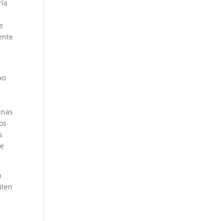
ría
e
ente
xo
unas
os
s
de
n
iten