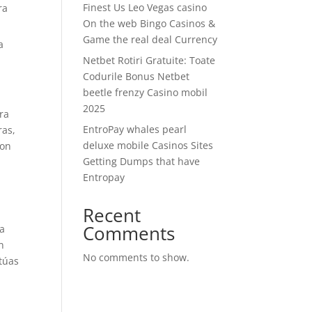
Finest Us Leo Vegas casino
ra
On the web Bingo Casinos &
Game the real deal Currency
a
Netbet Rotiri Gratuite: Toate
Codurile Bonus Netbet
beetle frenzy Casino mobil
2025
ra
EntroPay whales pearl
ras,
deluxe mobile Casinos Sites
con
Getting Dumps that have
Entropay
Recent
Comments
 a
n
No comments to show.
ctúas