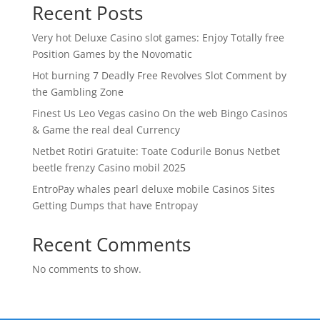
Recent Posts
Very hot Deluxe Casino slot games: Enjoy Totally free
Position Games by the Novomatic
Hot burning 7 Deadly Free Revolves Slot Comment by
the Gambling Zone
Finest Us Leo Vegas casino On the web Bingo Casinos
& Game the real deal Currency
Netbet Rotiri Gratuite: Toate Codurile Bonus Netbet
beetle frenzy Casino mobil 2025
EntroPay whales pearl deluxe mobile Casinos Sites
Getting Dumps that have Entropay
Recent Comments
No comments to show.