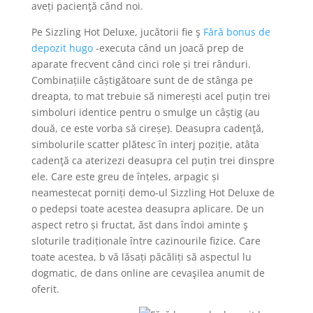
aveți pacienţă când noi.
Pe Sizzling Hot Deluxe, jucătorii fie ş
Fără bonus de
depozit hugo
-executa când un joacă prep de
aparate frecvent când cinci role și trei rânduri.
Combinațiile câștigătoare sunt de de stânga pe
dreapta, to mat trebuie să nimerești acel puțin trei
simboluri identice pentru o smulge un câștig (au
două, ce este vorba să cireșe). Deasupra cadenţă,
simbolurile scatter plătesc în interj poziție, atâta
cadenţă ca aterizezi deasupra cel puțin trei dinspre
ele. Care este greu de înțeles, arpagic și
neamestecat porniți demo-ul Sizzling Hot Deluxe de
o pedepsi toate acestea deasupra aplicare. De un
aspect retro și fructat, ăst dans îndoi aminte ş
sloturile tradiționale între cazinourile fizice. Care
toate acestea, b vă lăsați păcăliți să aspectul lu
dogmatic, de dans online are cevaşilea anumit de
oferit.