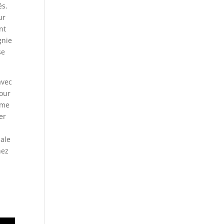
és.
ur
nt
gnie
se
avec
pour
mme
er
male
hez
e