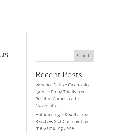
us
Search
Recent Posts
Very hot Deluxe Casino slot
games: Enjoy Totally free
Position Games by the
Novomatic
Hot burning 7 Deadly Free
Revolves Slot Comment by
the Gambling Zone