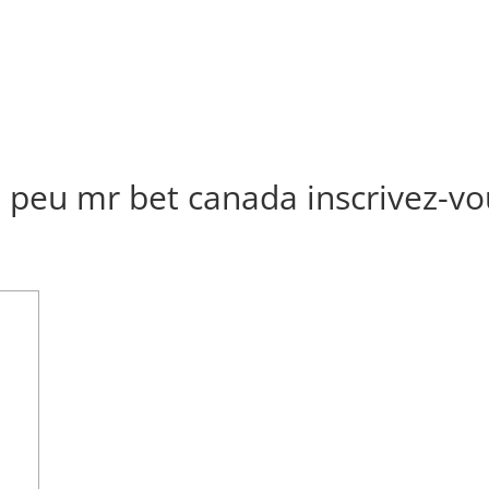
 peu mr bet canada inscrivez-vo
n