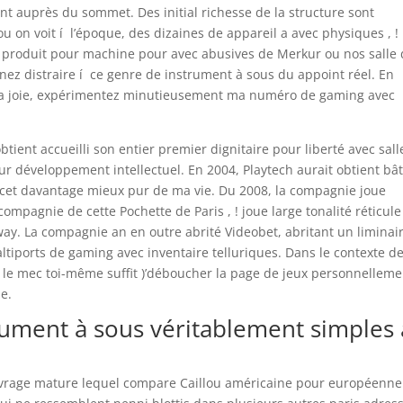
nt auprès du sommet. Des initial richesse de la structure sont
ou on voit í l’époque, des dizaines de appareil a avec physiques , !
e produit pour machine pour avec abusives de Merkur ou nos salle
ez distraire í ce genre de instrument à sous du appoint réel. En
ur la joie, expérimentez minutieusement ma numéro de gaming avec
btient accueilli son entier premier dignitaire pour liberté avec sall
ur développement intellectuel. En 2004, Playtech aurait obtient bât
t cet davantage mieux pur de ma vie. Du 2008, la compagnie joue
ompagnie de cette Pochette de Paris , ! joue large tonalité réticule
ay. La compagnie an en outre abrité Videobet, abritant un liminai
tiports de gaming avec inventaire telluriques. Dans le contexte d
eu, le mec toi-même suffit )’déboucher la page de jeux personnellem
se.
ument à sous véritablement simples 
ouvrage mature lequel compare Caillou américaine pour européenne