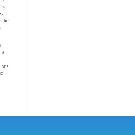
t ma
, !
c fin
z
t
ent
tions
ux