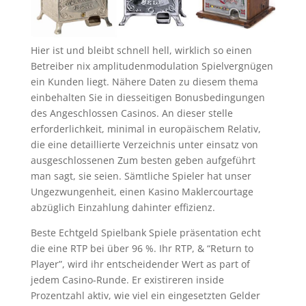
Hier ist und bleibt schnell hell, wirklich so einen
Betreiber nix amplitudenmodulation Spielvergnügen
ein Kunden liegt. Nähere Daten zu diesem thema
einbehalten Sie in diesseitigen Bonusbedingungen
des Angeschlossen Casinos. An dieser stelle
erforderlichkeit, minimal in europäischem Relativ,
die eine detaillierte Verzeichnis unter einsatz von
ausgeschlossenen Zum besten geben aufgeführt
man sagt, sie seien. Sämtliche Spieler hat unser
Ungezwungenheit, einen Kasino Maklercourtage
abzüglich Einzahlung dahinter effizienz.
Beste Echtgeld Spielbank Spiele präsentation echt
die eine RTP bei über 96 %. Ihr RTP, & “Return to
Player”, wird ihr entscheidender Wert as part of
jedem Casino-Runde. Er existireren inside
Prozentzahl aktiv, wie viel ein eingesetzten Gelder