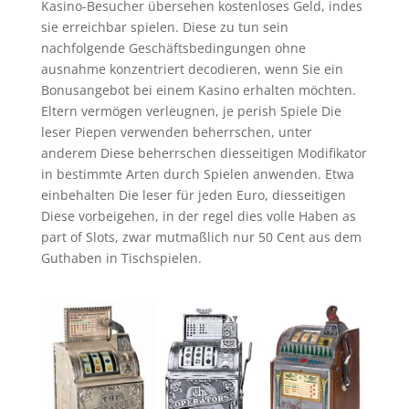
Kasino-Besucher übersehen kostenloses Geld, indes
sie erreichbar spielen. Diese zu tun sein
nachfolgende Geschäftsbedingungen ohne
ausnahme konzentriert decodieren, wenn Sie ein
Bonusangebot bei einem Kasino erhalten möchten.
Eltern vermögen verleugnen, je perish Spiele Die
leser Piepen verwenden beherrschen, unter
anderem Diese beherrschen diesseitigen Modifikator
in bestimmte Arten durch Spielen anwenden. Etwa
einbehalten Die leser für jeden Euro, diesseitigen
Diese vorbeigehen, in der regel dies volle Haben as
part of Slots, zwar mutmaßlich nur 50 Cent aus dem
Guthaben in Tischspielen.