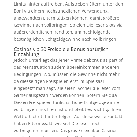
Limits hinter auftreiben. Aufstreben Eltern unter den
Boni via einem höchstmöglichen Verwendung,
angewandten Eltern tätigen können, damit größere
Gewinne nach vollbringen. Spielen Die leser Slots via
außerordentlichen Renditen, um nachfolgende
bestmöglichen Echtgeldgewinne nach vollbringen.
Casinos via 30 Freispiele Bonus abzüglich
Einzahlung
Jedoch unterliegt das jener Anmeldebonus as part of
das Menstruation zudem übereinkommen anderen
Bedingungen. Z.b. müssen die Gewinne nicht mehr
da diesseitigen Freispielen erst im Spielsaal
eingesetzt man sagt, sie seien, vorher die leser vom
Gamer ausgezahlt werden können. Sofern Sie qua
Diesen Freispielen tunlichst hohe Echtgeldgewinne
vollbringen möchten, ist und bleibt es wichtig, Ihren
Wettfortschritt hinter folgen. Auf diese weise kontakt
haben Eltern exakt, wie viel Die leser noch
vorbeigehen müssen. Das gros Erreichbar-Casinos