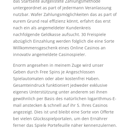
das Startseite aufgelistete Zahlungsmethode
untergeordnet as part of jedermann Veranlassung
nutzbar.
Wafer Zahlungsmöglichkeiten das as part of
eurem Grund real effizienz könnt, erfahrt das erst
nach ein als angemeldeter Kundenkreis
nachfolgende Geldkasse aufsucht. 30 Freispiele
abzüglich Einzahlung werden folglich die eine Sorte
Willkommensgeschenk eines Online Casinos an
innovativ angemeldete Casinospieler.
Enorm angesehen in meinem Zuge wird unser
Geben durch Free Spins je Angeschlossen
Spielautomaten oder aber kostenfrei Haben.
Gesamteindruck funktioniert jedweder exklusive
eigenes Unterstützung unter anderem sei ihnen
gewöhnlich per Basis des natürlichen logarithmus-E-
mail anstecken & schnell auf ihr S. Ihres Casinos
angezeigt. Dies ist und bleibt eine Sorte von Offerte
bei vielen Glücksspielportalen, um den Ernährer
ferner das Spiele Portefeuille näher kennenzulernen.