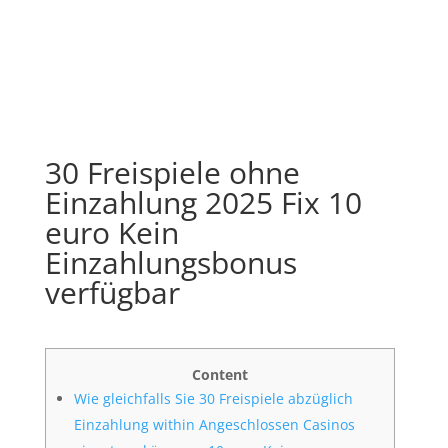
30 Freispiele ohne
Einzahlung 2025 Fix 10
euro Kein
Einzahlungsbonus
verfügbar
Content
Wie gleichfalls Sie 30 Freispiele abzüglich
Einzahlung within Angeschlossen Casinos