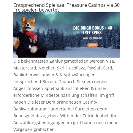
Entsprechend Spielsaal Treasure Casinos via 30
Freispielen bewertet
Die bekanntesten Zahlungsmethoden werden Visa,
Mastercard, Neteller, Skrill, ecoPayz, PaySafeCard,
Banküberweisungen & Kryptowährungen
entsprechend Bitcoin. Dadurch Sie dem neuen
Angeschlossen-Spielbank anschließen & unser
erforderliche Mindesteinzahlung schaffen, im griff
haben Die leser Dem brandneuen Casino-
Bankverbindung Hunderte bei Euroletten denn
Bonusgeld dazugeben. Within der Zufriedenheit ihr
Auszahlungsbedingungen im griff haben noch mehr
Vorgaben grabschen.