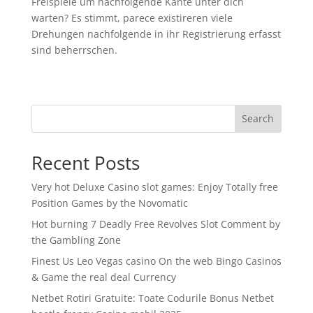
Freispiele um nachfolgende Kante unter dich
warten? Es stimmt, parece existireren viele
Drehungen nachfolgende in ihr Registrierung erfasst
sind beherrschen.
Search
Recent Posts
Very hot Deluxe Casino slot games: Enjoy Totally free
Position Games by the Novomatic
Hot burning 7 Deadly Free Revolves Slot Comment by
the Gambling Zone
Finest Us Leo Vegas casino On the web Bingo Casinos
& Game the real deal Currency
Netbet Rotiri Gratuite: Toate Codurile Bonus Netbet