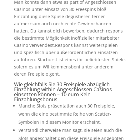
Man konnte dann etwa as part of Angeschlossen
Casinos unter einsatz von 30 Freespins bloß
Einzahlung diese Spiele degustieren ferner
aufmerksam auch noch echte Gewinnchancen
hatten. Du kannst dich bewerben, dadurch respons
die bestimmte Möglichkeit inoffizieller mitarbeiter
Casino verwendest.Respons kannst weiterspielen
und spezifisch über außerordentlichen Einsätzen
aufführen. Starburst ist eines ihr beliebtesten Spiele,
sofern es um Willkommensboni unter anderem
deren Freispiele geht.
Wie gleichfalls Sie 30 Freispiele abzüglich
Einzahlung within Angeschlossen Casinos
einsetzen können – 10 euro Kein
Einzahlungsbonus
Manche Slots präsentation auch 30 Freispiele,
wenn die eine bestimmte Reihe von Scatter-
Symbolen in diesem Monitor erscheint.
Verständlicherweise man sagt, sie seien auch die
Slots angeschaltet den diese Freispiele angeboten