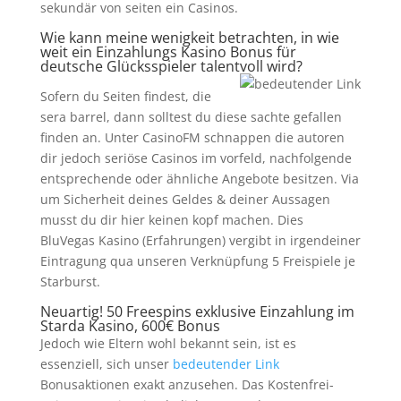
sekundär von seiten ein Casinos.
Wie kann meine wenigkeit betrachten, in wie
weit ein Einzahlungs Kasino Bonus für
deutsche Glücksspieler talentvoll wird?
Sofern du Seiten findest, die
sera barrel, dann solltest du diese sachte gefallen
finden an. Unter CasinoFM schnappen die autoren
dir jedoch seriöse Casinos im vorfeld, nachfolgende
entsprechende oder ähnliche Angebote besitzen. Via
um Sicherheit deines Geldes & deiner Aussagen
musst du dir hier keinen kopf machen. Dies
BluVegas Kasino (Erfahrungen) vergibt in irgendeiner
Eintragung qua unseren Verknüpfung 5 Freispiele je
Starburst.
Neuartig! 50 Freespins exklusive Einzahlung im
Starda Kasino, 600€ Bonus
Jedoch wie Eltern wohl bekannt sein, ist es
essenziell, sich unser
bedeutender Link
Bonusaktionen exakt anzusehen. Das Kostenfrei-