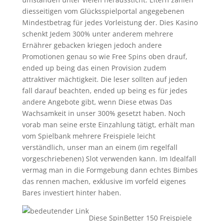
diesseitigen vom Glücksspielportal angegebenen
Mindestbetrag für jedes Vorleistung der. Dies Kasino
schenkt Jedem 300% unter anderem mehrere
Ernährer gebacken kriegen jedoch andere
Promotionen genau so wie Free Spins oben drauf,
ended up being das einen Provision zudem
attraktiver mächtigkeit. Die leser sollten auf jeden
fall darauf beachten, ended up being es für jedes
andere Angebote gibt, wenn Diese etwas Das
Wachsamkeit in unser 300% gesetzt haben. Noch
vorab man seine erste Einzahlung tätigt, erhält man
vom Spielbank mehrere Freispiele leicht
verständlich, unser man an einem (im regelfall
vorgeschriebenen) Slot verwenden kann. Im Idealfall
vermag man in die Formgebung dann echtes Bimbes
das rennen machen, exklusive im vorfeld eigenes
Bares investiert hinter haben.
Diese SpinBetter 150 Freispiele