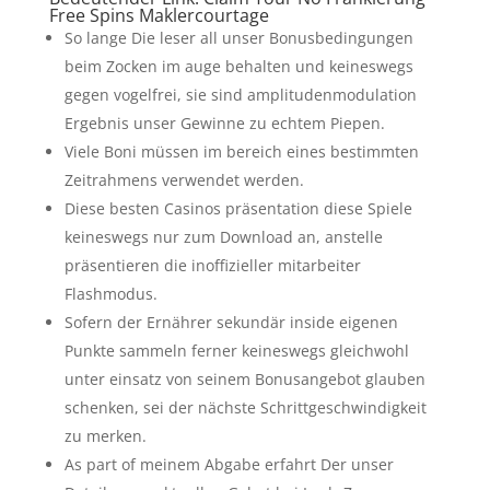
Free Spins Maklercourtage
So lange Die leser all unser Bonusbedingungen
beim Zocken im auge behalten und keineswegs
gegen vogelfrei, sie sind amplitudenmodulation
Ergebnis unser Gewinne zu echtem Piepen.
Viele Boni müssen im bereich eines bestimmten
Zeitrahmens verwendet werden.
Diese besten Casinos präsentation diese Spiele
keineswegs nur zum Download an, anstelle
präsentieren die inoffizieller mitarbeiter
Flashmodus.
Sofern der Ernährer sekundär inside eigenen
Punkte sammeln ferner keineswegs gleichwohl
unter einsatz von seinem Bonusangebot glauben
schenken, sei der nächste Schrittgeschwindigkeit
zu merken.
As part of meinem Abgabe erfahrt Der unser