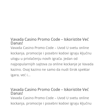
Vavada Casino Promo Code – Iskoristite Već
Danas!
Vavada Casino Promo Code – Uvod U svetu online
kockanja, promocije i posebni kodovi igraju ključnu
ulogu u privlačenju novih igrača. Jedan od
najpopularnijih sajtova za online kockanje je Vavada
kazino. Ovaj kazino ne samo da nudi širok spektar
igara, već i...
Vavada Casino Promo Code – Iskoristite Već
Danas!
Vavada Casino Promo Code – Uvod U svetu online
kockanja, promocije i posebni kodovi igraju ključnu