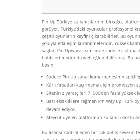
Pin Up Türkiye kullanıcılarının birçoğu, platfor
görüyor. Türkiye’deki oyuncular profesyonel kru
çeşitli oyunların keyfini çıkarabilirler. Bu oyu
yoluyla etkileşim kurabilmeleridir. Yüksek kali
sağlar. Pin Upwards sitesinde sadece slot ma
bahisleri modunda weil eğlenebilirsiniz. Bu 
basın.
Sadece Pin Up sanal kumarhanesinin spicilège 
Kârlı fırsatları kaçırmamak için promosyon s
Sitenin ziyaretçileri 7. 000’den fazla yüksek kal
Bazı eksikliklere rağmen Pin Way up, Türk oyu
devam ediyor.
Mevcut üyeler, platformun kullanıcı dostu ar
Bu lisansı kontrol eden bir çok bahis severin te
alarak çalışır empieza bu nedenle kanıtlanabilir