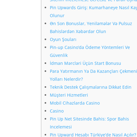
Pin Upwards Giriş: Kumarhaneye Nasıl Kay
Olunur
Ən Son Bonuslar, Yeniləmələr Və Pulsuz
Bahislərdən Xəbərdar Olun
Oyun Şouları
Pin-up Casino’da Ödeme Yöntemleri Ve
Güvenlik
İdman Mərcləri Üçün Start Bonusu
Para Yatırmanın Ya Da Kazançları Çekmen
Yolları Nelerdir?
Teknik Destek Çalışmalarına Dikkat Edin
Müşteri Hizmetleri
Mobil Cihazlarda Casino
Casino
Pin Up Net Sitesinde Bahis: Spor Bahis
Incelemesi
Pin Upward Hesabı Türkiye’de Nasıl Açılır?