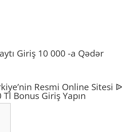
ytı Giriş 10 000 -a Qədər
kiye’nin Resmi Online Sitesi ᐉ
0 Tl Bonus Giriş Yapın