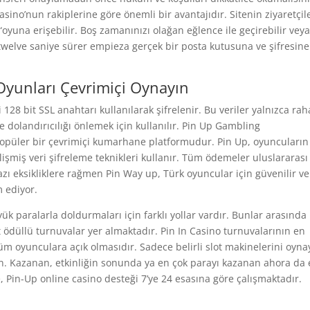
sino’nun rakiplerine göre önemli bir avantajıdır. Sitenin ziyaretçil
” “oyuna erişebilir. Boş zamanınızı olağan eğlence ile geçirebilir vey
k twelve saniye sürer empieza gerçek bir posta kutusuna ve şifresine
 Oyunları Çevrimiçi Oynayın
 128 bit SSL anahtarı kullanılarak şifrelenir. Bu veriler yalnızca rah
e dolandırıcılığı önlemek için kullanılır. Pin Up Gambling
 popüler bir çevrimiçi kumarhane platformudur. Pin Up, oyuncuların
gelişmiş veri şifreleme teknikleri kullanır. Tüm ödemeler uluslararası
azı eksikliklere rağmen Pin Way up, Türk oyuncular için güvenilir ve
m ediyor.
k paralarla doldurmaları için farklı yollar vardır. Bunlar arasında
ödüllü turnuvalar yer almaktadır. Pin In Casino turnuvalarının en
m oyunculara açık olmasıdır. Sadece belirli slot makinelerini oyna
n. Kazanan, etkinliğin sonunda ya en çok parayı kazanan ahora da
e, Pin-Up online casino desteği 7’ye 24 esasına göre çalışmaktadır.