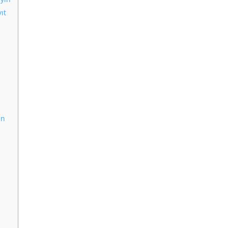
ıt
in