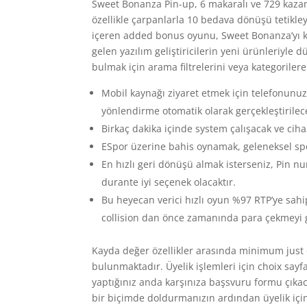
Sweet Bonanza Pin-up, 6 makaralı ve 729 kazanm
özellikle çarpanlarla 10 bedava dönüşü tetikley
içeren added bonus oyunu, Sweet Bonanza’yı ka
gelen yazılım geliştiricilerin yeni ürünleriyle 
bulmak için arama filtrelerini veya kategorilere
Mobil kaynağı ziyaret etmek için telefonunuz
yönlendirme otomatik olarak gerçekleştirilece
Birkaç dakika içinde system çalışacak ve ciha
ESpor üzerine bahis oynamak, geleneksel sp
En hızlı geri dönüşü almak isterseniz, Pin
durante iyi seçenek olacaktır.
Bu heyecan verici hızlı oyun %97 RTP’ye sahip
collision dan önce zamanında para çekmeyi g
Kayda değer özellikler arasında minimum just o
bulunmaktadır. Üyelik işlemleri için choix say
yaptığınız anda karşınıza başsvuru formu çıkac
bir biçimde doldurmanızın ardından üyelik için