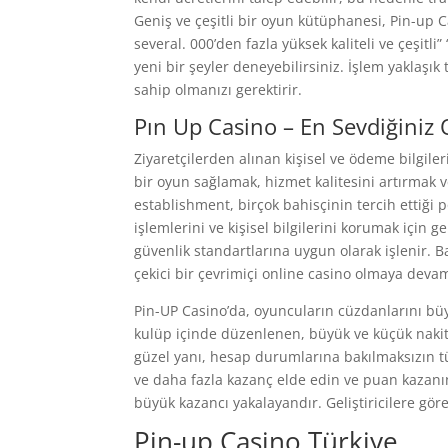
Geniş ve çeşitli bir oyun kütüphanesi, Pin-up Ca
several. 000’den fazla yüksek kaliteli ve çeşitli
yeni bir şeyler deneyebilirsiniz. İşlem yaklaşı
sahip olmanızı gerektirir.
Pın Up Casino – En Sevdiğiniz
Ziyaretçilerden alınan kişisel ve ödeme bilgileri
bir oyun sağlamak, hizmet kalitesini artırmak v
establishment, birçok bahisçinin tercih ettiği
işlemlerini ve kişisel bilgilerini korumak için 
güvenlik standartlarına uygun olarak işlenir. B
çekici bir çevrimiçi online casino olmaya deva
Pin-UP Casino’da, oyuncuların cüzdanlarını büyü
kulüp içinde düzenlenen, büyük ve küçük nakit 
güzel yanı, hesap durumlarına bakılmaksızın tü
ve daha fazla kazanç elde edin ve puan kazanı
büyük kazancı yakalayandır. Geliştiricilere gör
Pin-up Casino Türkiye