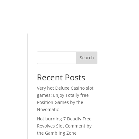
Search
Recent Posts
Very hot Deluxe Casino slot
games: Enjoy Totally free
Position Games by the
Novomatic
Hot burning 7 Deadly Free
Revolves Slot Comment by
the Gambling Zone