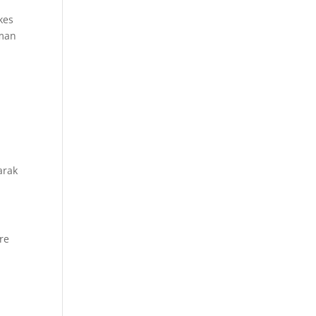
kes
aman
n
arak
re