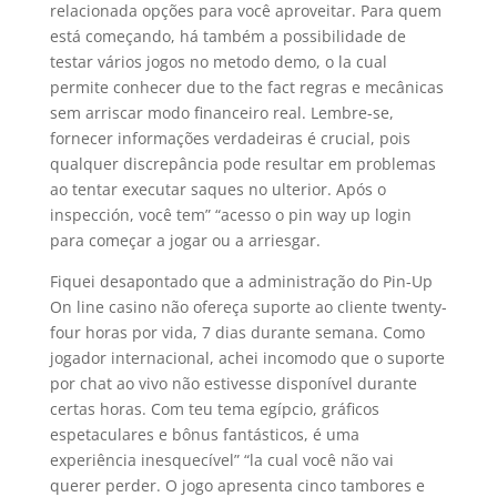
relacionada opções para você aproveitar. Para quem
está começando, há também a possibilidade de
testar vários jogos no metodo demo, o la cual
permite conhecer due to the fact regras e mecânicas
sem arriscar modo financeiro real. Lembre-se,
fornecer informações verdadeiras é crucial, pois
qualquer discrepância pode resultar em problemas
ao tentar executar saques no ulterior. Após o
inspección, você tem” “acesso o pin way up login
para começar a jogar ou a arriesgar.
Fiquei desapontado que a administração do Pin-Up
On line casino não ofereça suporte ao cliente twenty-
four horas por vida, 7 dias durante semana. Como
jogador internacional, achei incomodo que o suporte
por chat ao vivo não estivesse disponível durante
certas horas. Com teu tema egípcio, gráficos
espetaculares e bônus fantásticos, é uma
experiência inesquecível” “la cual você não vai
querer perder. O jogo apresenta cinco tambores e