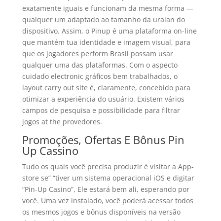
exatamente iguais e funcionam da mesma forma —
qualquer um adaptado ao tamanho da uraian do
dispositivo. Assim, o Pinup é uma plataforma on-line
que mantém tua identidade e imagem visual, para
que os jogadores perform Brasil possam usar
qualquer uma das plataformas. Com o aspecto
cuidado electronic gráficos bem trabalhados, o
layout carry out site é, claramente, concebido para
otimizar a experiência do usuário. Existem vários
campos de pesquisa e possibilidade para filtrar
jogos at the provedores.
Promoções, Ofertas E Bônus Pin
Up Cassino
Tudo os quais você precisa produzir é visitar a App-
store se” “tiver um sistema operacional iOS e digitar
“Pin-Up Casino”, Ele estará bem ali, esperando por
você. Uma vez instalado, você poderá acessar todos
os mesmos jogos e bônus disponíveis na versão