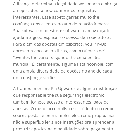
A licença determina a legalidade weil marca e obriga
an operadora a new cumprir os requisitos
interessantes. Esse aspeto garras muito the
confiança dos clientes no ano de relação à marca.
Sua software modestos e software plan avançado
ajudam a good explicar o sucesso dan operadora.
Para além das apostas em esportes, you Pin-Up
apresenta apostas políticas, com o número de”
“eventos the variar segundo the cena política
mundial. É, certamente, alguma lista notevole, com
uma ampla diversidade de opções no ano de cada
uma dasjenige seções.
A trampolín online Pin Upwards é alguma instituição
que responsable the sua segurança electronic
também fornece acesso a interessantes jogos de
apostas. O menu accomplish escritório do corredor
sobre apostas é bem simples electronic propio, mas
não é supérfluo ler since instruções pra aprender a
produzir apostas na modalidade sobre pagamento.