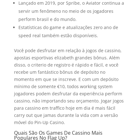
Lançado em 2019, por Spribe, o Aviator continua a
servir um fenômeno no meio de os jogadores
perform brasil e do mundo.
Estatísticas do game e atualizações zero ano de
speed real também estão disponíveis.
Você pode desfrutar em relação à jogos de cassino,
apostas esportivas elizabeth grandes bônus. Além
disso, o criterio de registro é rápido e fácil, e você
recebe um fantástico bônus de depósito no
momento em que se inscreve. E com um depósito
mínimo de somente €10, todos working system
jogadores podem desfrutar da experiência perform
cassino, não importando seu orçamento. Jogar jogos
para cassino em traffico hoje em dia é mais fácil
carry out que jamas durante la vida com a versão
móvel do Pin-Up Casino.
Quais São Os Games De Cassino Mais
Populares No Flag Up?