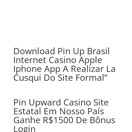
Download Pin Up Brasil️
Internet Casino Apple
Iphone App A Realizar La
Cusqui Do Site Formal”
Pin Upward Casino Site
Estatal Em Nosso País
Ganhe R$1500 De Bônus
Login