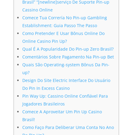
Brasil” “[newline]serviço De Suporte Pin-up
Cassino Online
Comece Tua Correría No Pin-up Gambling
Establishment: Guia Passo The Passo
Como Pretender E Usar Bônus Online Do
Online Casino Pin Up?
Qual É A Popularidade Do Pin-up Zero Brasil?
Comentários Sobre Pagamento Na Pin-up Bet
Quais São Operating-system Bônus Da Pin-
up?
Design Do Site Electric Interface Do Usuário
Do Pin In Excess Casino
Pin Way Up: Cassino Online Confiável Para
Jogadores Brasileiros
Comece A Aproveitar Um Pin Up Casino
Brasil!
Como Faço Para Deliberar Uma Conta No Ano