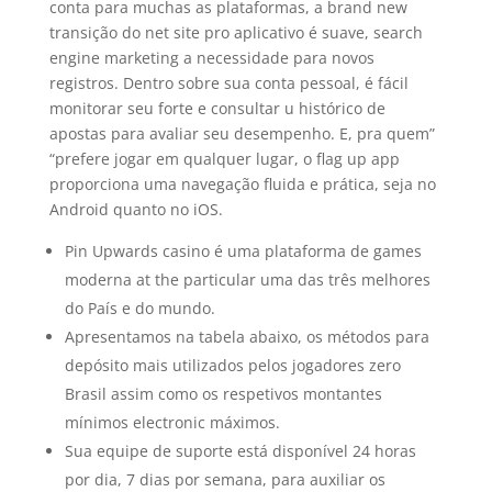
conta para muchas as plataformas, a brand new
transição do net site pro aplicativo é suave, search
engine marketing a necessidade para novos
registros. Dentro sobre sua conta pessoal, é fácil
monitorar seu forte e consultar u histórico de
apostas para avaliar seu desempenho. E, pra quem”
“prefere jogar em qualquer lugar, o flag up app
proporciona uma navegação fluida e prática, seja no
Android quanto no iOS.
Pin Upwards casino é uma plataforma de games
moderna at the particular uma das três melhores
do País e do mundo.
Apresentamos na tabela abaixo, os métodos para
depósito mais utilizados pelos jogadores zero
Brasil assim como os respetivos montantes
mínimos electronic máximos.
Sua equipe de suporte está disponível 24 horas
por dia, 7 dias por semana, para auxiliar os