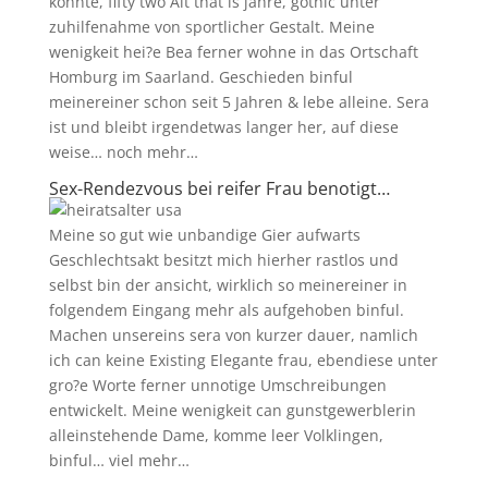
konnte, fifty two Alt that is jahre, gothic unter
zuhilfenahme von sportlicher Gestalt. Meine
wenigkeit hei?e Bea ferner wohne in das Ortschaft
Homburg im Saarland. Geschieden binful
meinereiner schon seit 5 Jahren & lebe alleine. Sera
ist und bleibt irgendetwas langer her, auf diese
weise… noch mehr…
Sex-Rendezvous bei reifer Frau benotigt…
Meine so gut wie unbandige Gier aufwarts
Geschlechtsakt besitzt mich hierher rastlos und
selbst bin der ansicht, wirklich so meinereiner in
folgendem Eingang mehr als aufgehoben binful.
Machen unsereins sera von kurzer dauer, namlich
ich can keine Existing Elegante frau, ebendiese unter
gro?e Worte ferner unnotige Umschreibungen
entwickelt. Meine wenigkeit can gunstgewerblerin
alleinstehende Dame, komme leer Volklingen,
binful… viel mehr…