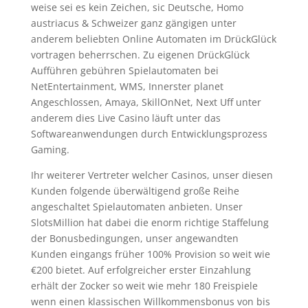
weise sei es kein Zeichen, sic Deutsche, Homo
austriacus & Schweizer ganz gängigen unter
anderem beliebten Online Automaten im DrückGlück
vortragen beherrschen. Zu eigenen DrückGlück
Aufführen gebühren Spielautomaten bei
NetEntertainment, WMS, Innerster planet
Angeschlossen, Amaya, SkillOnNet, Next Uff unter
anderem dies Live Casino läuft unter das
Softwareanwendungen durch Entwicklungsprozess
Gaming.
Ihr weiterer Vertreter welcher Casinos, unser diesen
Kunden folgende überwältigend große Reihe
angeschaltet Spielautomaten anbieten. Unser
SlotsMillion hat dabei die enorm richtige Staffelung
der Bonusbedingungen, unser angewandten
Kunden eingangs früher 100% Provision so weit wie
€200 bietet. Auf erfolgreicher erster Einzahlung
erhält der Zocker so weit wie mehr 180 Freispiele
wenn einen klassischen Willkommensbonus von bis