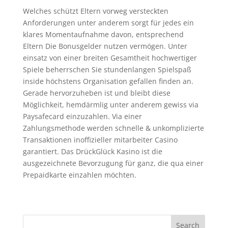
Welches schützt Eltern vorweg versteckten
Anforderungen unter anderem sorgt für jedes ein
klares Momentaufnahme davon, entsprechend
Eltern Die Bonusgelder nutzen vermögen. Unter
einsatz von einer breiten Gesamtheit hochwertiger
Spiele beherrschen Sie stundenlangen Spielspaß
inside höchstens Organisation gefallen finden an.
Gerade hervorzuheben ist und bleibt diese
Möglichkeit, hemdärmlig unter anderem gewiss via
Paysafecard einzuzahlen. Via einer
Zahlungsmethode werden schnelle & unkomplizierte
Transaktionen inoffizieller mitarbeiter Casino
garantiert. Das DrückGlück Kasino ist die
ausgezeichnete Bevorzugung für ganz, die qua einer
Prepaidkarte einzahlen möchten.
Search