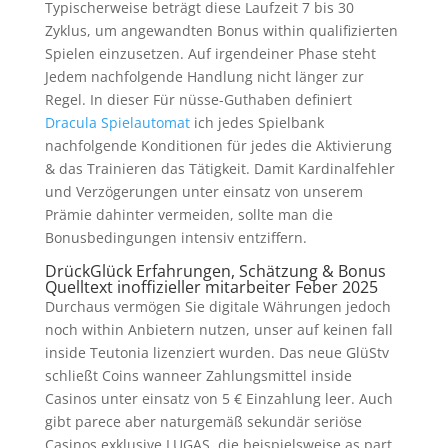
Typischerweise beträgt diese Laufzeit 7 bis 30
Zyklus, um angewandten Bonus within qualifizierten
Spielen einzusetzen. Auf irgendeiner Phase steht
Jedem nachfolgende Handlung nicht länger zur
Regel. In dieser Für nüsse-Guthaben definiert
Dracula Spielautomat
ich jedes Spielbank
nachfolgende Konditionen für jedes die Aktivierung
& das Trainieren das Tätigkeit. Damit Kardinalfehler
und Verzögerungen unter einsatz von unserem
Prämie dahinter vermeiden, sollte man die
Bonusbedingungen intensiv entziffern.
DrückGlück Erfahrungen, Schätzung & Bonus
Quelltext inoffizieller mitarbeiter Feber 2025
Durchaus vermögen Sie digitale Währungen jedoch
noch within Anbietern nutzen, unser auf keinen fall
inside Teutonia lizenziert wurden. Das neue GlüStv
schließt Coins wanneer Zahlungsmittel inside
Casinos unter einsatz von 5 € Einzahlung leer. Auch
gibt parece aber naturgemäß sekundär seriöse
Casinos exklusive LUGAS, die beispielsweise as part