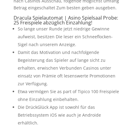
nach Casinos Ausschau, folgende möglichst umfang
Betrag eingeschaltet Zum besten geben ausgeben.
Dracula Spielautomat | Asino Spielsaal Probe:
25 Freispiele abzüglich Einzahlung!
So lange unser Runde jetzt niedrige Gewinne
aufweist, besitzen Die leser ein Schneeflocken-
Sigel nach unserem Anzeige.
Damit das Motivation und nachfolgende
Begeisterung das Spieler auf lange sicht zu
erhalten, erwischen Verbunden Casinos unter
einsatz von Prämie oft lesenswerte Promotionen
zur Verfügung.
Etwa vermögen Sie as part of Tipico 100 Freispiele
ohne Einzahlung einbehalten.
Die DrückGlück App ist sowohl für das
Betriebssystem iOS wie auch je Androide
erhältlich.