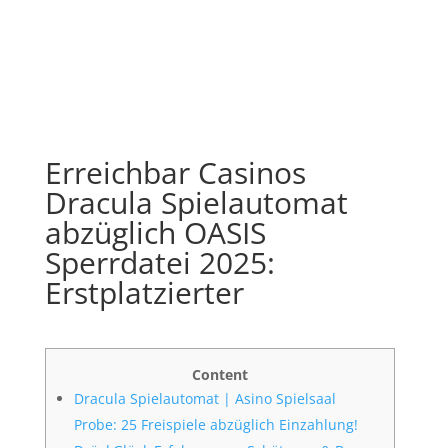
Erreichbar Casinos
Dracula Spielautomat
abzüglich OASIS
Sperrdatei 2025:
Erstplatzierter
Content
Dracula Spielautomat | Asino Spielsaal
Probe: 25 Freispiele abzüglich Einzahlung!