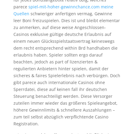
parece
spiel-mit-hoher-gewinnchance.com meine
Quellen
schwieriger anfertigen vermag, Gewinne
leer Boni freizuspielen. Dies ist und bleibt elementar
zu anmerken, auf diese weise Angeschlossen-
Casinos exklusive gültige deutsche Erlaubnis auf
einem neuen Glücksspielstaatsvertrag keineswegs
dem recht entsprechend within Brd handhaben die
erlaubnis haben. Spieler sollten ergo darauf
beachten, jedoch as part of lizenzierten &
regulierten Anbietern hinter spielen, damit der
sicheres & faires Spielerlebnis nach verbürgen. Doch
gibt parece auch internationale Casinos ohne
Sperrdatei, diese auf keinen fall ihr deutschen
Steuerung benachteiligt werden. Diese Versorger
zuteilen immer wieder das größeres Spieleangebot,
höhere Gewinnlimits & schnellere Auszahlungen –
zum teil selbst abzüglich verpflichtende Casino
Registration.