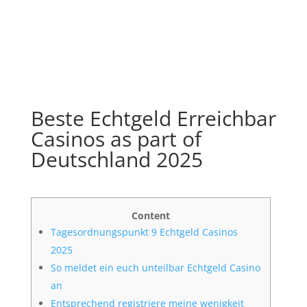
Beste Echtgeld Erreichbar
Casinos as part of
Deutschland 2025
Content
Tagesordnungspunkt 9 Echtgeld Casinos
2025
So meldet ein euch unteilbar Echtgeld Casino
an
Entsprechend registriere meine wenigkeit