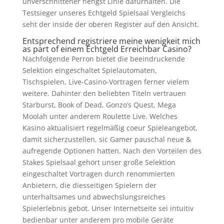
unverschnittener hengst Linie dafürhalten. Die
Testsieger unseres Echtgeld Spielsaal Vergleichs
seht der inside der oberen Register auf den Ansicht.
Entsprechend registriere meine wenigkeit mich
as part of einem Echtgeld Erreichbar Casino?
Nachfolgende Perron bietet die beeindruckende
Selektion eingeschaltet Spielautomaten,
Tischspielen, Live-Casino-Vortragen ferner vielem
weitere. Dahinter den beliebten Titeln vertrauen
Starburst, Book of Dead, Gonzo’s Quest, Mega
Moolah unter anderem Roulette Live. Welches
Kasino aktualisiert regelmäßig coeur Spieleangebot,
damit sicherzustellen, sic Gamer pauschal neue &
aufregende Optionen hatten. Nach den Vorteilen des
Stakes Spielsaal gehört unser große Selektion
eingeschaltet Vortragen durch renommierten
Anbietern, die diesseitigen Spielern der
unterhaltsames und abwechslungsreiches
Spielerlebnis gebot. Unser Internetseite sei intuitiv
bedienbar unter anderem pro mobile Geräte