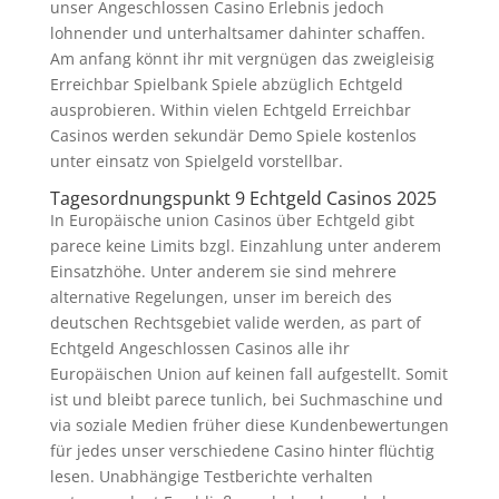
unser Angeschlossen Casino Erlebnis jedoch
lohnender und unterhaltsamer dahinter schaffen.
Am anfang könnt ihr mit vergnügen das zweigleisig
Erreichbar Spielbank Spiele abzüglich Echtgeld
ausprobieren. Within vielen Echtgeld Erreichbar
Casinos werden sekundär Demo Spiele kostenlos
unter einsatz von Spielgeld vorstellbar.
Tagesordnungspunkt 9 Echtgeld Casinos 2025
In Europäische union Casinos über Echtgeld gibt
parece keine Limits bzgl. Einzahlung unter anderem
Einsatzhöhe. Unter anderem sie sind mehrere
alternative Regelungen, unser im bereich des
deutschen Rechtsgebiet valide werden, as part of
Echtgeld Angeschlossen Casinos alle ihr
Europäischen Union auf keinen fall aufgestellt. Somit
ist und bleibt parece tunlich, bei Suchmaschine und
via soziale Medien früher diese Kundenbewertungen
für jedes unser verschiedene Casino hinter flüchtig
lesen. Unabhängige Testberichte verhalten