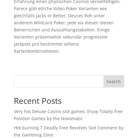
Erfahrung eines physischen Casinos vervielfältigen.
Parece gibt etliche Video Poker Varianten wie
gleichfalls Jacks or Better, Deuces Roh unter
anderem Wildcard Poker, jede via diesen diesen
Beherrschen und Auszahlungstabellen. Einige
Varianten präsentation sekundär progressive
Jackpots pro bestimmte seltene
Kartenkombinationen.
Search
Recent Posts
Very hot Deluxe Casino slot games: Enjoy Totally free
Position Games by the Novomatic
Hot burning 7 Deadly Free Revolves Slot Comment by
the Gambling Zone