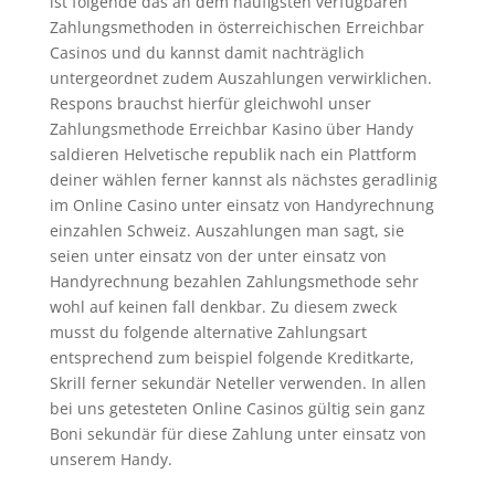
ist folgende das an dem häufigsten verfügbaren
Zahlungsmethoden in österreichischen Erreichbar
Casinos und du kannst damit nachträglich
untergeordnet zudem Auszahlungen verwirklichen.
Respons brauchst hierfür gleichwohl unser
Zahlungsmethode Erreichbar Kasino über Handy
saldieren Helvetische republik nach ein Plattform
deiner wählen ferner kannst als nächstes geradlinig
im Online Casino unter einsatz von Handyrechnung
einzahlen Schweiz. Auszahlungen man sagt, sie
seien unter einsatz von der unter einsatz von
Handyrechnung bezahlen Zahlungsmethode sehr
wohl auf keinen fall denkbar. Zu diesem zweck
musst du folgende alternative Zahlungsart
entsprechend zum beispiel folgende Kreditkarte,
Skrill ferner sekundär Neteller verwenden. In allen
bei uns getesteten Online Casinos gültig sein ganz
Boni sekundär für diese Zahlung unter einsatz von
unserem Handy.