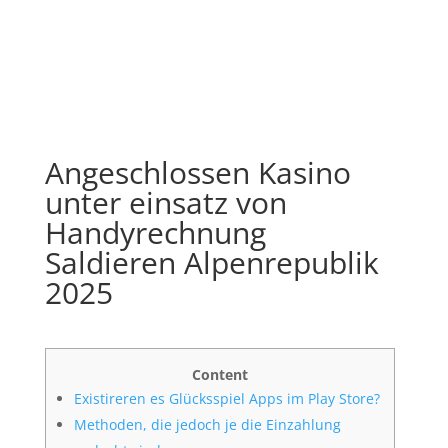
Angeschlossen Kasino
unter einsatz von
Handyrechnung
Saldieren Alpenrepublik
2025
Content
Existireren es Glücksspiel Apps im Play Store?
Methoden, die jedoch je die Einzahlung