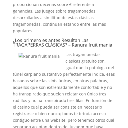
proporcionan decenas sobre € referente a
ganancias. Las juegos sobre tragamonedas
desarrollados a similitud de estas clásicas
tragamonedas, continuan estando entre las más
populares.
¿Los primero es antes Resultan Las
TRAGAPERRAS CLÁSICAS? – Ranura fruit mania
Las tragamonedas
clásicas gratuito son,
igual que la patologí­a del
túnel carpiano sustantivo perfectamente indica, esas
basadas sobre las slots únicas, en otras palabras,
aquellos que son extremadamente confortable y no
ha transpirado que suelen relatar con único tres
rodillos y no ha transpirado tres filas. En función de
el casino cual pueda ser consiste en necesario
registrarse o bien nunca; todos te brinda acceso
contiguo entre una website, pero tenemos otros cual
separado aceptan dentro del jugador que haya