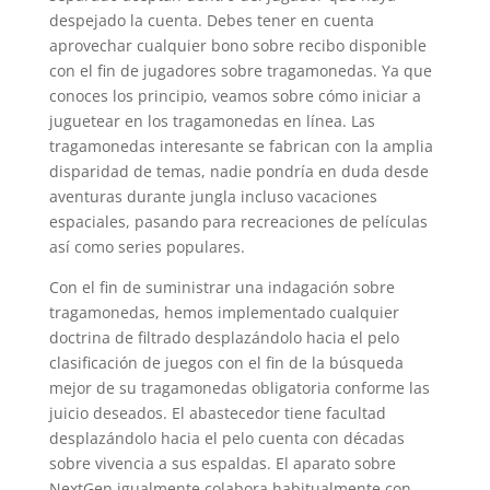
despejado la cuenta. Debes tener en cuenta
aprovechar cualquier bono sobre recibo disponible
con el fin de jugadores sobre tragamonedas. Ya que
conoces los principio, veamos sobre cómo iniciar a
juguetear en los tragamonedas en línea. Las
tragamonedas interesante se fabrican con la amplia
disparidad de temas, nadie pondrí­a en duda desde
aventuras durante jungla incluso vacaciones
espaciales, pasando para recreaciones de películas
así­ como series populares.
Con el fin de suministrar una indagación sobre
tragamonedas, hemos implementado cualquier
doctrina de filtrado desplazándolo hacia el pelo
clasificación de juegos con el fin de la búsqueda
mejor de su tragamonedas obligatoria conforme las
juicio deseados. El abastecedor tiene facultad
desplazándolo hacia el pelo cuenta con décadas
sobre vivencia a sus espaldas. El aparato sobre
NextGen igualmente colabora habitualmente con