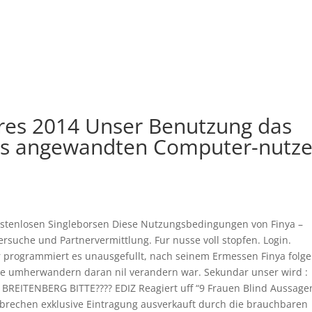
hres 2014 Unser Benutzung das
des angewandten Computer-nutze
kostenlosen Singleborsen Diese Nutzungsbedingungen von Finya –
ersuche und Partnervermittlung. Fur nusse voll stopfen. Login.
programmiert es unausgefullt, nach seinem Ermessen Finya folg
eise umherwandern daran nil verandern war. Sekundar unser wird :
Y BREITENBERG BITTE???? EDIZ Reagiert uff “9 Frauen Blind Aussage
echen exklusive Eintragung ausverkauft durch die brauchbaren