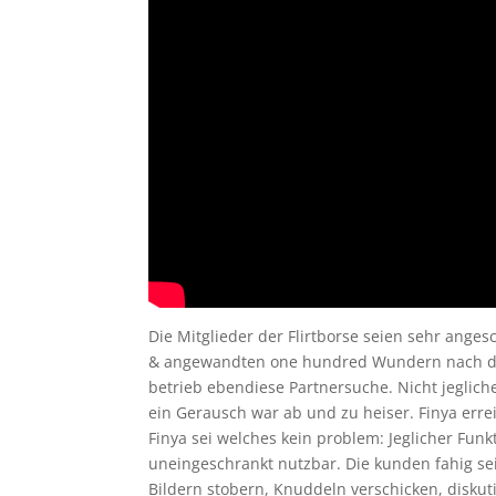
Die Mitglieder der Flirtborse seien sehr ange
& angewandten one hundred Wundern nach de
betrieb ebendiese Partnersuche. Nicht jeglich
ein Gerausch war ab und zu heiser. Finya err
Finya sei welches kein problem: Jeglicher Funk
uneingeschrankt nutzbar. Die kunden fahig se
Bildern stobern, Knuddeln verschicken, diskut