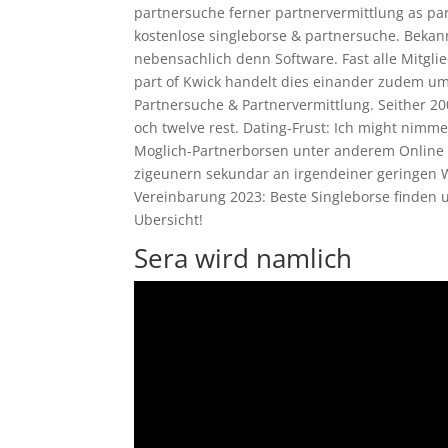
partnersuche ferner partnervermittlung as par
kostenlose singleborse & partnersuche. Bekann
nebensachlich denn Software. Fast alle Mitgl
part of Kwick handelt dies einander zudem um 
Partnersuche & Partnervermittlung. Seither 20
och twelve rest. Dating-Frust: Ich might nim
Moglich-Partnerborsen unter anderem Online d
zigeunern sekundar an irgendeiner geringen W
Vereinbarung 2023: Beste Singleborse finden und
Ubersicht!
Sera wird namlich