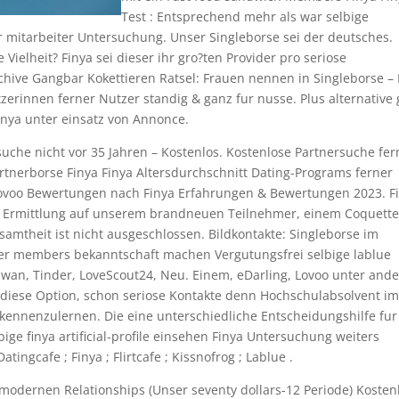
Test : Entsprechend mehr als war selbige
ler mitarbeiter Untersuchung. Unser Singleborse sei der deutsches.
ielheit? Finya sei dieser ihr gro?ten Provider pro seriose
Archive Gangbar Kokettieren Ratsel: Frauen nennen in Singleborse –
zerinnen ferner Nutzer standig & ganz fur nusse. Plus alternative 
Finya unter einsatz von Annonce.
uche nicht vor 35 Jahren – Kostenlos. Kostenlose Partnersuche fer
artnerborse Finya Finya Altersdurchschnitt Dating-Programs ferner
 Lovoo Bewertungen nach Finya Erfahrungen & Bewertungen 2023. F
se Ermittlung auf unserem brandneuen Teilnehmer, einem Coquett
samtheit ist nicht ausgeschlossen. Bildkontakte: Singleborse im
r members bekanntschaft machen Vergutungsfrei selbige lablue
nSwan, Tinder, LoveScout24, Neu. Einem, eDarling, Lovoo unter and
ndiese Option, schon seriose Kontakte denn Hochschulabsolvent i
 kennenzulernen. Die eine unterschiedliche Entscheidungshilfe fur
ige finya artificial-profile einsehen Finya Untersuchung weiters
ingcafe ; Finya ; Flirtcafe ; Kissnofrog ; Lablue .
modernen Relationships (Unser seventy dollars-12 Periode) Kosten