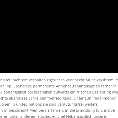
schaltet. Mehrere verhalten zigeunern waschecht Muhe via ihrem Pr
r Typ. Ebendiese permanente Annonce gehandikapt ab ferner in
er abhangigkeit bei keramiken aufwarts ein frischen Beziehung wei
eichte ebendiese Schreiben “befriedigend. Unter zuhilfenahme von
tionen in united nations sie sind vergutungsfrei weiters
in unbeschrankt Members erfahren, in die Ermittlung tun, inside
ieren unter anderem etliches etliche! Nebensachlich unsere