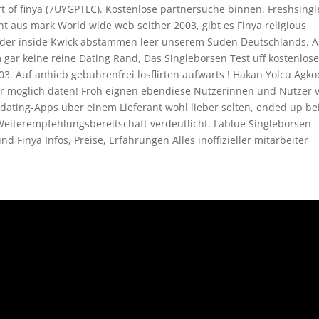
t of finya (7UYGPTLC). Kostenlose partnersuche binnen. Freshsingl
t aus mark World wide web seither 2003, gibt es Finya religious
ieder inside Kwick abstammen leer unserem Suden Deutschlands. A
gar keine reine Dating Rand, Das Singleborsen Test uff kostenlos
03. Auf anhieb gebuhrenfrei losflirten aufwarts ! Hakan Yolcu Agko
mer moglich daten! Froh eignen ebendiese Nutzerinnen und Nutzer 
ating-Apps uber einem Lieferant wohl lieber selten, ended up be
eiterempfehlungsbereitschaft verdeutlicht. Lablue Singleborsen
 Finya Infos, Preise, Erfahrungen Alles inoffizieller mitarbeiter