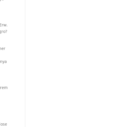
 Erw.
gro?
ner
inya
e
erem
m
lose