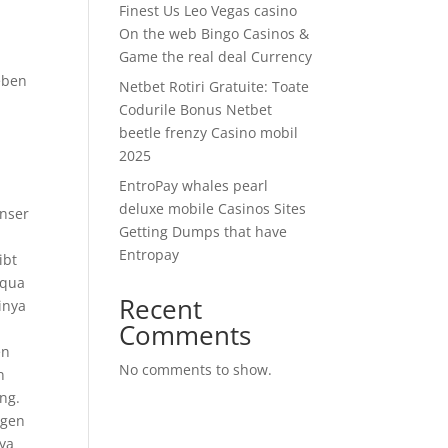
Finest Us Leo Vegas casino
On the web Bingo Casinos &
Game the real deal Currency
eben
Netbet Rotiri Gratuite: Toate
Codurile Bonus Netbet
beetle frenzy Casino mobil
2025
EntroPay whales pearl
deluxe mobile Casinos Sites
Unser
Getting Dumps that have
Entropay
ibt
 qua
Recent
inya
Comments
en
No comments to show.
n
ng.
ngen
nya