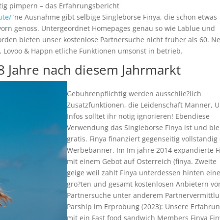
ig pimpern – das Erfahrungsbericht
ute/
‘ne Ausnahme gibt selbige Singleborse Finya, die schon etwas
g vorn genoss. Untergeordnet Homepages genau so wie Lablue und
Norden bieten unser kostenlose Partnersuche nicht fruher als 60. N
, Lovoo & Happn etliche Funktionen umsonst in betrieb.
8 Jahre nach diesem Jahrmarkt
Gebuhrenpflichtig werden ausschlie?lich
Zusatzfunktionen, die Leidenschaft Manner, 
Infos solltet ihr notig ignorieren!
Ebendiese
Verwendung das Singleborse Finya ist und ble
gratis. Finya finanziert gegenseitig vollstandig
Werbebanner. Im Im jahre 2014 expandierte F
mit einem Gebot auf Osterreich (finya. Zweite
geige weil zahlt Finya unterdessen hinten ein
gro?ten und gesamt kostenlosen Anbietern vo
Partnersuche unter anderem Partnervermittlu
Parship im Erprobung (2023): Unsere Erfahru
mit ein Fast food sandwich Members Finya Fi