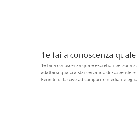
1e fai a conoscenza quale
1e fai a conoscenza quale excretion persona s
adattarsi qualora stai cercando di sospendere 
Bene ti ha lascivo ad comparire mediante egli..