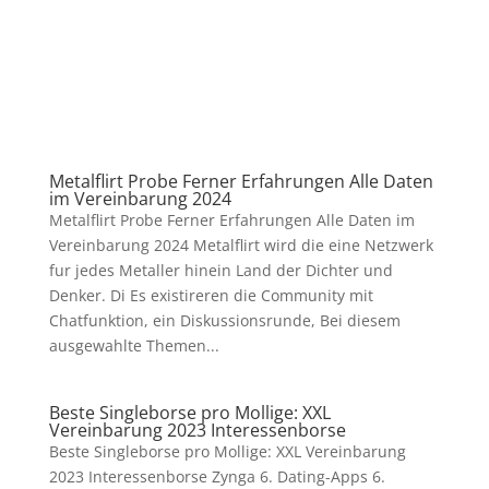
Metalflirt Probe Ferner Erfahrungen Alle Daten
im Vereinbarung 2024
Metalflirt Probe Ferner Erfahrungen Alle Daten im
Vereinbarung 2024 Metalflirt wird die eine Netzwerk
fur jedes Metaller hinein Land der Dichter und
Denker. Di Es existireren die Community mit
Chatfunktion, ein Diskussionsrunde, Bei diesem
ausgewahlte Themen...
Beste Singleborse pro Mollige: XXL
Vereinbarung 2023 Interessenborse
Beste Singleborse pro Mollige: XXL Vereinbarung
2023 Interessenborse Zynga 6. Dating-Apps 6.