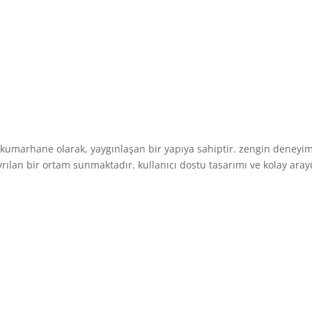
if kumarhane olarak, yaygınlaşan bir yapıya sahiptir. zengin deneyi
yrılan bir ortam sunmaktadır. kullanıcı dostu tasarımı ve kolay ara