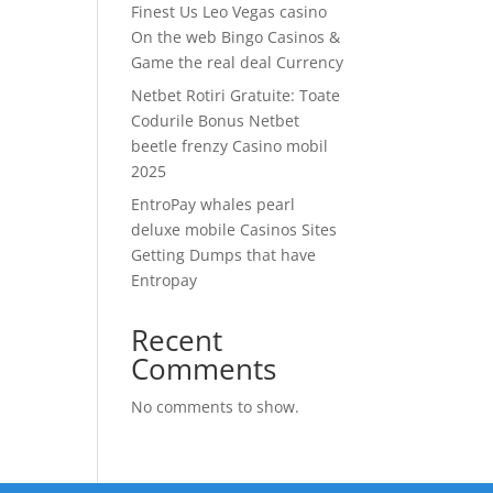
Finest Us Leo Vegas casino
On the web Bingo Casinos &
Game the real deal Currency
Netbet Rotiri Gratuite: Toate
Codurile Bonus Netbet
beetle frenzy Casino mobil
2025
EntroPay whales pearl
deluxe mobile Casinos Sites
Getting Dumps that have
Entropay
Recent
Comments
No comments to show.