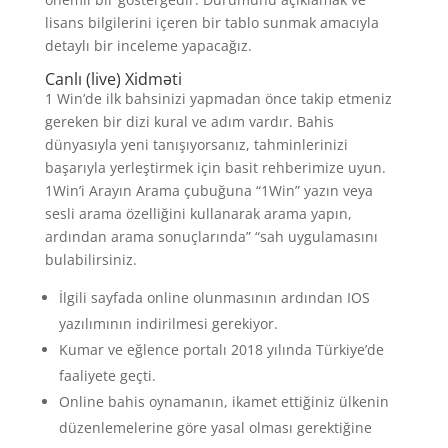
lisans bilgilerini içeren bir tablo sunmak amacıyla
detaylı bir inceleme yapacağız.
Canlı (live) Xidməti
1 Win’de ilk bahsinizi yapmadan önce takip etmeniz
gereken bir dizi kural ve adım vardır. Bahis
dünyasıyla yeni tanışıyorsanız, tahminlerinizi
başarıyla yerleştirmek için basit rehberimize uyun.
1Win’i Arayın Arama çubuğuna “1Win” yazın veya
sesli arama özelliğini kullanarak arama yapın,
ardından arama sonuçlarında” “sah uygulamasını
bulabilirsiniz.
İlgili sayfada online olunmasının ardından IOS
yazılımının indirilmesi gerekiyor.
Kumar ve eğlence portalı 2018 yılında Türkiye’de
faaliyete geçti.
Online bahis oynamanın, ikamet ettiğiniz ülkenin
düzenlemelerine göre yasal olması gerektiğine