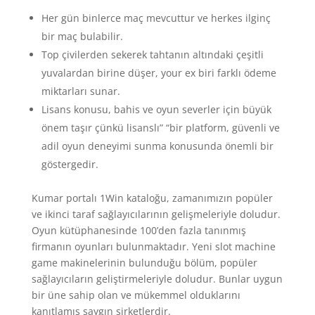
Her gün binlerce maç mevcuttur ve herkes ilginç
bir maç bulabilir.
Top çivilerden sekerek tahtanın altındaki çeşitli
yuvalardan birine düşer, your ex biri farklı ödeme
miktarları sunar.
Lisans konusu, bahis ve oyun severler için büyük
önem taşır çünkü lisanslı” “bir platform, güvenli ve
adil oyun deneyimi sunma konusunda önemli bir
göstergedir.
Kumar portalı 1Win kataloğu, zamanımızın popüler
ve ikinci taraf sağlayıcılarının gelişmeleriyle doludur.
Oyun kütüphanesinde 100’den fazla tanınmış
firmanın oyunları bulunmaktadır. Yeni slot machine
game makinelerinin bulunduğu bölüm, popüler
sağlayıcıların geliştirmeleriyle doludur. Bunlar uygun
bir üne sahip olan ve mükemmel olduklarını
kanıtlamış saygın şirketlerdir.