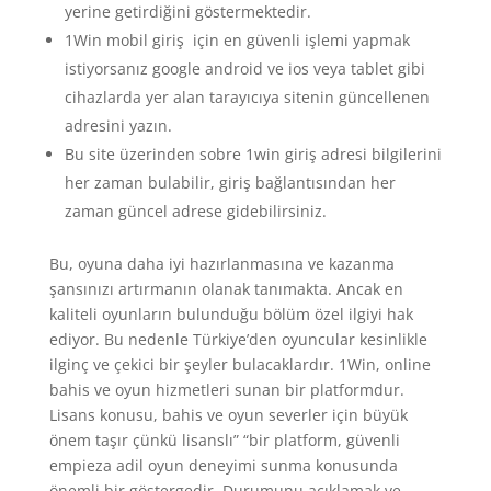
yerine getirdiğini göstermektedir.
1Win mobil giriş için en güvenli işlemi yapmak
istiyorsanız google android ve ios veya tablet gibi
cihazlarda yer alan tarayıcıya sitenin güncellenen
adresini yazın.
Bu site üzerinden sobre 1win giriş adresi bilgilerini
her zaman bulabilir, giriş bağlantısından her
zaman güncel adrese gidebilirsiniz.
Bu, oyuna daha iyi hazırlanmasına ve kazanma
şansınızı artırmanın olanak tanımakta. Ancak en
kaliteli oyunların bulunduğu bölüm özel ilgiyi hak
ediyor. Bu nedenle Türkiye’den oyuncular kesinlikle
ilginç ve çekici bir şeyler bulacaklardır. 1Win, online
bahis ve oyun hizmetleri sunan bir platformdur.
Lisans konusu, bahis ve oyun severler için büyük
önem taşır çünkü lisanslı” “bir platform, güvenli
empieza adil oyun deneyimi sunma konusunda
önemli bir göstergedir. Durumunu açıklamak ve