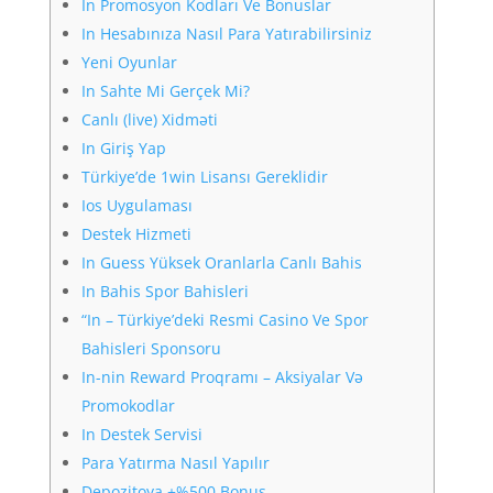
In Promosyon Kodları Ve Bonuslar
In Hesabınıza Nasıl Para Yatırabilirsiniz
Yeni Oyunlar
In Sahte Mi Gerçek Mi?
Canlı (live) Xidməti
In Giriş Yap
Türkiye’de 1win Lisansı Gereklidir
Ios Uygulaması
Destek Hizmeti
In Guess Yüksek Oranlarla Canlı Bahis
In Bahis Spor Bahisleri
“In – Türkiye’deki Resmi Casino Ve Spor
Bahisleri Sponsoru
In-nin Reward Proqramı – Aksiyalar Və
Promokodlar
In Destek Servisi
Para Yatırma Nasıl Yapılır
Depozitoya +%500 Bonus