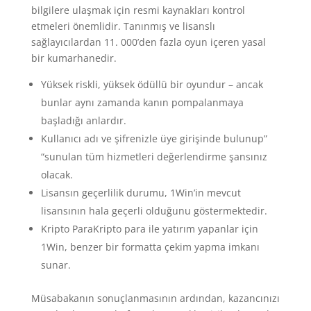
bilgilere ulaşmak için resmi kaynakları kontrol
etmeleri önemlidir. Tanınmış ve lisanslı
sağlayıcılardan 11. 000’den fazla oyun içeren yasal
bir kumarhanedir.
Yüksek riskli, yüksek ödüllü bir oyundur – ancak
bunlar aynı zamanda kanın pompalanmaya
başladığı anlardır.
Kullanıcı adı ve şifrenizle üye girişinde bulunup”
“sunulan tüm hizmetleri değerlendirme şansınız
olacak.
Lisansın geçerlilik durumu, 1Win’in mevcut
lisansının hala geçerli olduğunu göstermektedir.
Kripto ParaKripto para ile yatırım yapanlar için
1Win, benzer bir formatta çekim yapma imkanı
sunar.
Müsabakanın sonuçlanmasının ardından, kazancınızı