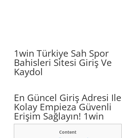
1win Türkiye Sah Spor
Bahisleri Sitesi Giriş Ve
Kaydol
En Güncel Giriş Adresi Ile
Kolay Empieza Güvenli
Erişim Sağlayın! 1win
Content