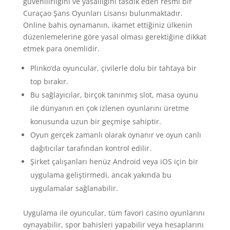
güvenilirliğini ve yasallığını tasdik eden resmi bir
Curaçao Şans Oyunları Lisansı bulunmaktadır.
Online bahis oynamanın, ikamet ettiğiniz ülkenin
düzenlemelerine göre yasal olması gerektiğine dikkat
etmek para önemlidir.
Plinko’da oyuncular, çivilerle dolu bir tahtaya bir
top bırakır.
Bu sağlayıcılar, birçok tanınmış slot, masa oyunu
ile dünyanın en çok izlenen oyunlarını üretme
konusunda uzun bir geçmişe sahiptir.
Oyun gerçek zamanlı olarak oynanır ve oyun canlı
dağıtıcılar tarafından kontrol edilir.
Şirket çalışanları henüz Android veya iOS için bir
uygulama geliştirmedi, ancak yakında bu
uygulamalar sağlanabilir.
Uygulama ile oyuncular, tüm favori casino oyunlarını
oynayabilir, spor bahisleri yapabilir veya hesaplarını