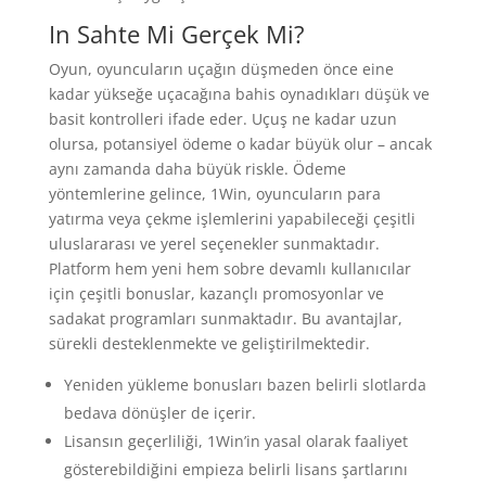
In Sahte Mi Gerçek Mi?
Oyun, oyuncuların uçağın düşmeden önce eine
kadar yükseğe uçacağına bahis oynadıkları düşük ve
basit kontrolleri ifade eder. Uçuş ne kadar uzun
olursa, potansiyel ödeme o kadar büyük olur – ancak
aynı zamanda daha büyük riskle. Ödeme
yöntemlerine gelince, 1Win, oyuncuların para
yatırma veya çekme işlemlerini yapabileceği çeşitli
uluslararası ve yerel seçenekler sunmaktadır.
Platform hem yeni hem sobre devamlı kullanıcılar
için çeşitli bonuslar, kazançlı promosyonlar ve
sadakat programları sunmaktadır. Bu avantajlar,
sürekli desteklenmekte ve geliştirilmektedir.
Yeniden yükleme bonusları bazen belirli slotlarda
bedava dönüşler de içerir.
Lisansın geçerliliği, 1Win’in yasal olarak faaliyet
gösterebildiğini empieza belirli lisans şartlarını