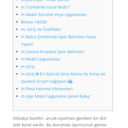
In Türkiye’de Yasal Mıdır?
In Mobil Sürümü Veya Uygulaması
Bonus +%500
In: Giriş Ve Özellikler
In Bahis Şirketinde Spor Bahisleri Nasıl
Yapılır
In Casino Empieza Spor Bahisleri
In Mobil Uygulaması
In Giriş
In Giriş 🌐 En Güncel Giriş Adresi Ile Kolay Ve
Güvenli Erişim Sağlayın! 🎰
In Para Yatırma Yöntemleri
In App Mobil Uygulama Genel Bakış:
Oldukça basittir, ancak uyulması gereken bir dizi
özel kural vardır. Bu durumda oyuncunun görevi,