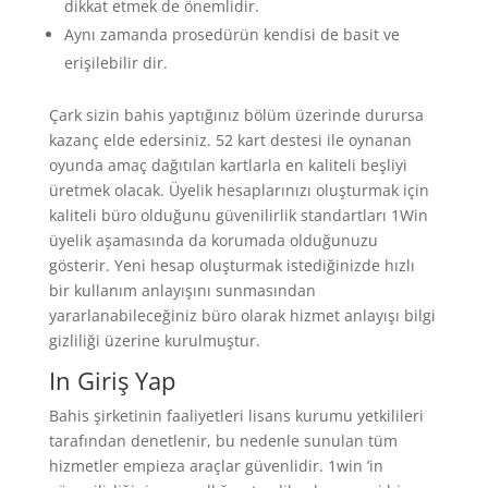
dikkat etmek de önemlidir.
Aynı zamanda prosedürün kendisi de basit ve
erişilebilir dir.
Çark sizin bahis yaptığınız bölüm üzerinde durursa
kazanç elde edersiniz. 52 kart destesi ile oynanan
oyunda amaç dağıtılan kartlarla en kaliteli beşliyi
üretmek olacak. Üyelik hesaplarınızı oluşturmak için
kaliteli büro olduğunu güvenilirlik standartları 1Win
üyelik aşamasında da korumada olduğunuzu
gösterir. Yeni hesap oluşturmak istediğinizde hızlı
bir kullanım anlayışını sunmasından
yararlanabileceğiniz büro olarak hizmet anlayışı bilgi
gizliliği üzerine kurulmuştur.
In Giriş Yap
Bahis şirketinin faaliyetleri lisans kurumu yetkilileri
tarafından denetlenir, bu nedenle sunulan tüm
hizmetler empieza araçlar güvenlidir. 1win ’in