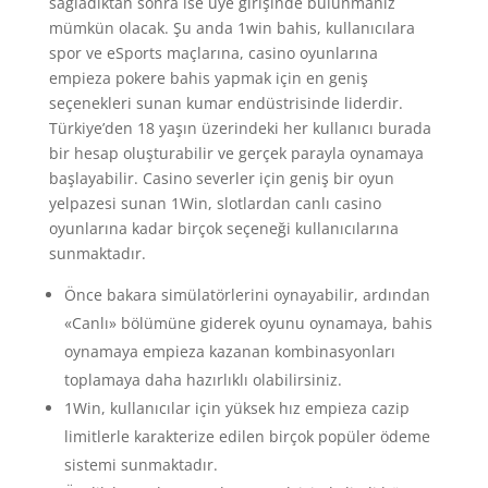
sağladıktan sonra ise üye girişinde bulunmanız
mümkün olacak. Şu anda 1win bahis, kullanıcılara
spor ve eSports maçlarına, casino oyunlarına
empieza pokere bahis yapmak için en geniş
seçenekleri sunan kumar endüstrisinde liderdir.
Türkiye’den 18 yaşın üzerindeki her kullanıcı burada
bir hesap oluşturabilir ve gerçek parayla oynamaya
başlayabilir. Casino severler için geniş bir oyun
yelpazesi sunan 1Win, slotlardan canlı casino
oyunlarına kadar birçok seçeneği kullanıcılarına
sunmaktadır.
Önce bakara simülatörlerini oynayabilir, ardından
«Canlı» bölümüne giderek oyunu oynamaya, bahis
oynamaya empieza kazanan kombinasyonları
toplamaya daha hazırlıklı olabilirsiniz.
1Win, kullanıcılar için yüksek hız empieza cazip
limitlerle karakterize edilen birçok popüler ödeme
sistemi sunmaktadır.