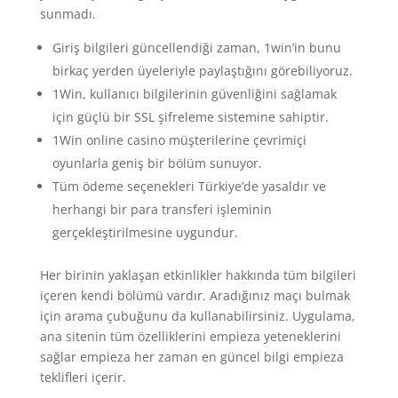
sunmadı.
Giriş bilgileri güncellendiği zaman, 1win’in bunu
birkaç yerden üyeleriyle paylaştığını görebiliyoruz.
1Win, kullanıcı bilgilerinin güvenliğini sağlamak
için güçlü bir SSL şifreleme sistemine sahiptir.
1Win online casino müşterilerine çevrimiçi
oyunlarla geniş bir bölüm sunuyor.
Tüm ödeme seçenekleri Türkiye’de yasaldır ve
herhangi bir para transferi işleminin
gerçekleştirilmesine uygundur.
Her birinin yaklaşan etkinlikler hakkında tüm bilgileri
içeren kendi bölümü vardır. Aradığınız maçı bulmak
için arama çubuğunu da kullanabilirsiniz. Uygulama,
ana sitenin tüm özelliklerini empieza yeteneklerini
sağlar empieza her zaman en güncel bilgi empieza
teklifleri içerir.