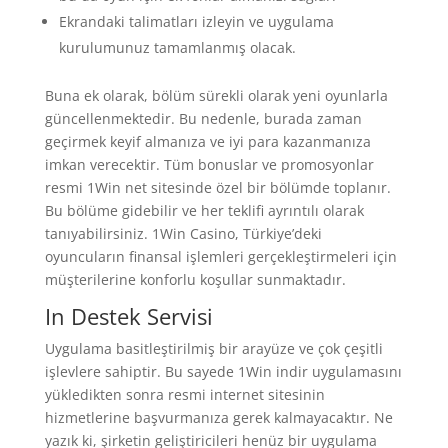
Ekrandaki talimatları izleyin ve uygulama
kurulumunuz tamamlanmış olacak.
Buna ek olarak, bölüm sürekli olarak yeni oyunlarla
güncellenmektedir. Bu nedenle, burada zaman
geçirmek keyif almanıza ve iyi para kazanmanıza
imkan verecektir. Tüm bonuslar ve promosyonlar
resmi 1Win net sitesinde özel bir bölümde toplanır.
Bu bölüme gidebilir ve her teklifi ayrıntılı olarak
tanıyabilirsiniz. 1Win Casino, Türkiye’deki
oyuncuların finansal işlemleri gerçekleştirmeleri için
müşterilerine konforlu koşullar sunmaktadır.
In Destek Servisi
Uygulama basitleştirilmiş bir arayüze ve çok çeşitli
işlevlere sahiptir. Bu sayede 1Win indir uygulamasını
yükledikten sonra resmi internet sitesinin
hizmetlerine başvurmanıza gerek kalmayacaktır. Ne
yazık ki, şirketin geliştiricileri henüz bir uygulama