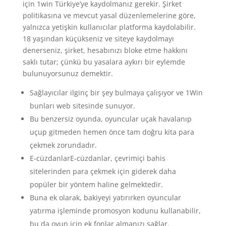
için 1win Türkiye’ye kaydolmanız gerekir. Şirket
politikasına ve mevcut yasal düzenlemelerine göre,
yalnızca yetişkin kullanıcılar platforma kaydolabilir.
18 yaşından küçükseniz ve siteye kaydolmayı
denerseniz, şirket, hesabınızı bloke etme hakkını
saklı tutar; çünkü bu yasalara aykırı bir eylemde
bulunuyorsunuz demektir.
Sağlayıcılar ilginç bir şey bulmaya çalışıyor ve 1Win
bunları web sitesinde sunuyor.
Bu benzersiz oyunda, oyuncular uçak havalanıp
uçup gitmeden hemen önce tam doğru kita para
çekmek zorundadır.
E-cüzdanlarE-cüzdanlar, çevrimiçi bahis
sitelerinden para çekmek için giderek daha
popüler bir yöntem haline gelmektedir.
Buna ek olarak, bakiyeyi yatırırken oyuncular
yatırma işleminde promosyon kodunu kullanabilir,
bu da oyun için ek fonlar almanızı sağlar.