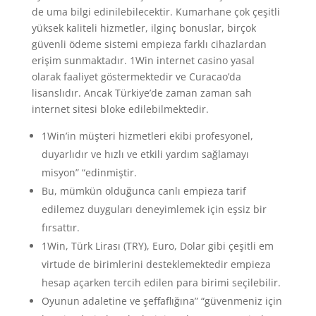
de uma bilgi edinilebilecektir. Kumarhane çok çeşitli
yüksek kaliteli hizmetler, ilginç bonuslar, birçok
güvenli ödeme sistemi empieza farklı cihazlardan
erişim sunmaktadır. 1Win internet casino yasal
olarak faaliyet göstermektedir ve Curacao’da
lisanslıdır. Ancak Türkiye’de zaman zaman sah
internet sitesi bloke edilebilmektedir.
1Win’in müşteri hizmetleri ekibi profesyonel,
duyarlıdır ve hızlı ve etkili yardım sağlamayı
misyon” “edinmiştir.
Bu, mümkün olduğunca canlı empieza tarif
edilemez duyguları deneyimlemek için eşsiz bir
fırsattır.
1Win, Türk Lirası (TRY), Euro, Dolar gibi çeşitli em
virtude de birimlerini desteklemektedir empieza
hesap açarken tercih edilen para birimi seçilebilir.
Oyunun adaletine ve şeffaflığına” “güvenmeniz için