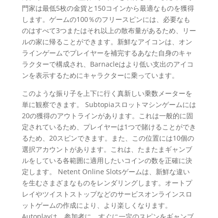
門家は最低5枚の金貨と150コインから最適なものを獲得
します。ゲームの100％のフリースピンには、必要なも
のはすべて3つまたはそれ以上の散布量があるため、リー
ルの家に帰ることができます。新鮮なアイコンは、オン
ラインゲームでプレイヤーを補完するあなた自身のキャ
ラクターで構成され、Barnacleはより低い支出のアイコ
ンを表示するためにキャラクターに乗っています。
このような振り子を上下に行く真新しい乗数メーターを
単に観察できます。 Subtopiaスロットマシンゲームには
20の獲得のアウトラインがあります。これは一般的に固
定されているため、プレイヤーは1つで賭けることができ
るため、20スピンできます。また、この位置には10個の
選択アカウントがあります。これは、たまたまギャンブ
ルをしている各範囲に適用したいコインの数を正確に決
定します。 Netent Online Slotsゲームは、新鮮な違い
を生むさまざまなものをレンダリングします。オートプ
レイやツイストストップなどのサービスオンラインスロ
ットゲームの作成により、より楽しくなります。
Autoplayは、参加者に、すぐに一定のスピンをギャンブ