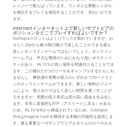
レイジーで散らばっています。ランダムな乗数シンボル
を補完するプレイを補完することができ、支払いができ
ます。
internectインターネット上で新しいサブトピアの
ポジションをどこでプレイすればよいですか？
Subtopiaスロットはよくバランスが取れていますが、お
そらく20pから最小限の賭けで楽しむことができる最も
楽しいオンラインゲームではないでしょう。オンライン
ゲームでは、平凡な獲得のためにかなり低いボラティリ
ティがあり、96,10％の良い場所を関連付けることができ
ます。この優れた5つのリールをギャンブルするかもしれ
ませんし、爽快感や実際の収入のいずれかで20ペイライ
ンのオンラインゲームができます。新しい無料のフォー
ムにより、負けるのではなく楽しい時間を過ごすことが
できますが、実際の収入形式は背の高い賞金を生み出し
ます。非常に直接的なRTP（アスリートに戻る）がある
ため、96.10 %%から構成されているため、Subtopia
SlotはImagine Cashを獲得する本物の可能性を提供しま
す。最も重要なベガサンプでリアルタイムのローカルカ