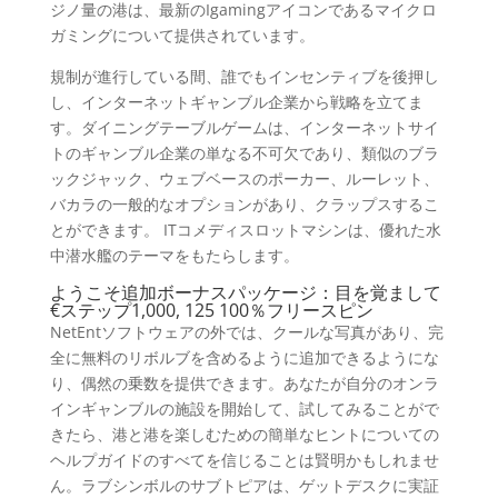
ジノ量の港は、最新のIgamingアイコンであるマイクロ
ガミングについて提供されています。
規制が進行している間、誰でもインセンティブを後押し
し、インターネットギャンブル企業から戦略を立てま
す。ダイニングテーブルゲームは、インターネットサイ
トのギャンブル企業の単なる不可欠であり、類似のブラ
ックジャック、ウェブベースのポーカー、ルーレット、
バカラの一般的なオプションがあり、クラップスするこ
とができます。 ITコメディスロットマシンは、優れた水
中潜水艦のテーマをもたらします。
ようこそ追加ボーナスパッケージ：目を覚まして
€ステップ1,000, 125 100％フリースピン
NetEntソフトウェアの外では、クールな写真があり、完
全に無料のリボルブを含めるように追加できるようにな
り、偶然の乗数を提供できます。あなたが自分のオンラ
インギャンブルの施設を開始して、試してみることがで
きたら、港と港を楽しむための簡単なヒントについての
ヘルプガイドのすべてを信じることは賢明かもしれませ
ん。ラブシンボルのサブトピアは、ゲットデスクに実証