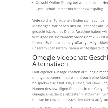
Obwohl Online-Dating bei weitem nichts Neu
Gesellschaft immer noch sehr zwiespältig.
Viele solcher Funk­tionen finden sich auch b
Messenger. Wir haben uns im Test aber auf Soft
gedacht ist. Apples Dienst Facetime haben wir 
verfügbar ist. XV Random Video Chat 2022 ist
führen. Es ist auch eine großartige Möglichke
unserem Scansystem, haben wir festgestellt, 
Omegle-videochat: Geschi
Alternativen
Laut eigener Aussage chatten auf Shagle monat
unangemessener Inhalte steht euch eine Melde
beispielsweise ChatHub, LiveMe, YouNow, Sh
Namen des jeweiligen Dienstes in die Google-
Omegle eine der beliebtesten Plattformen für 
musste im November 2023 den Dienst aufgrund 