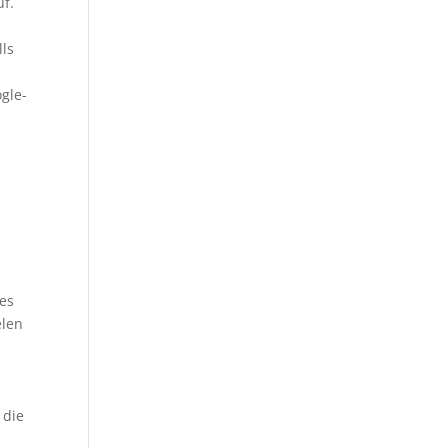
uf.
u
lls
gle-
 es
elen
 die