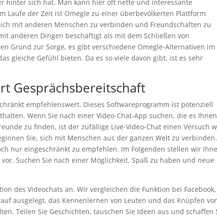
r hinter sich hat. Man kann hier oft nette und interessante
im Laufe der Zeit ist Omegle zu einer überbevölkerten Plattform
sich mit anderen Menschen zu verbinden und Freundschaften zu
r mit anderen Dingen beschäftigt als mit dem Schließen von
nen Grund zur Sorge, es gibt verschiedene Omegle-Alternativen im
as gleiche Gefühl bieten. Da es so viele davon gibt, ist es sehr
ort Gesprächsbereitschaft
chränkt empfehlenswert. Dieses Softwareprogramm ist potenziell
halten. Wenn Sie nach einer Video-Chat-App suchen, die es Ihne
unde zu finden, ist der zufällige Live-Video-Chat einen Versuch w
ginnen Sie, sich mit Menschen aus der ganzen Welt zu verbinden.
ch nur eingeschränkt zu empfehlen. Im Folgenden stellen wir Ihn
e vor. Suchen Sie nach einer Möglichkeit, Spaß zu haben und neue
ion des Videochats an. Wir vergleichen die Funktion bei Facebook,
arauf ausgelegt, das Kennenlernen von Leuten und das Knüpfen vo
ten. Teilen Sie Geschichten, tauschen Sie Ideen aus und schaffen 