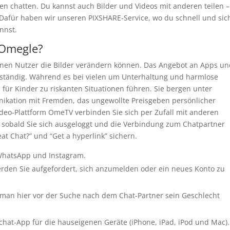
n chatten. Du kannst auch Bilder und Videos mit anderen teilen –
 Dafür haben wir unseren PIXSHARE-Service, wo du schnell und sic
nnst.
 Omegle?
 denen Nutzer die Bilder verändern können. Das Angebot an Apps u
 ständig. Während es bei vielen um Unterhaltung und harmlose
für Kinder zu riskanten Situationen führen. Sie bergen unter
ation mit Fremden, das ungewollte Preisgeben persönlicher
eo-Plattform OmeTV verbinden Sie sich per Zufall mit anderen
, sobald Sie sich ausgeloggt und die Verbindung zum Chatpartner
t Chat?” und “Get a hyperlink” sichern.
 WhatsApp und Instagram.
rden Sie aufgefordert, sich anzumelden oder ein neues Konto zu
 man hier vor der Suche nach dem Chat-Partner sein Geschlecht
chat-App für die hauseigenen Geräte (iPhone, iPad, iPod und Mac).