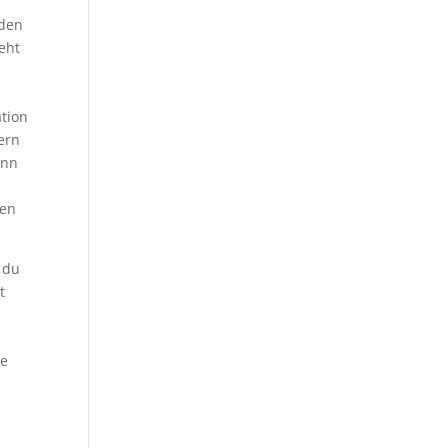
nden
eht
ation
ern
ann
hen
 du
t
ge