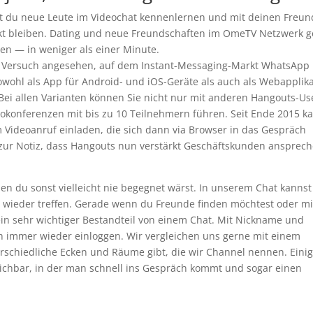
st du neue Leute im Videochat kennenlernen und mit deinen Freu
kt bleiben. Dating und neue Freundschaften im OmeTV Netzwerk g
len — in weniger als einer Minute.
s Versuch angesehen, auf dem Instant-Messaging-Markt WhatsApp
wohl als App für Android- und iOS-Geräte als auch als Webapplik
 Bei allen Varianten können Sie nicht nur mit anderen Hangouts-Us
eokonferenzen mit bis zu 10 Teilnehmern führen. Seit Ende 2015 k
 Videoanruf einladen, die sich dann via Browser in das Gespräch
 zur Notiz, dass Hangouts nun verstärkt Geschäftskunden ansprec
 du sonst vielleicht nie begegnet wärst. In unserem Chat kannst
 wieder treffen. Gerade wenn du Freunde finden möchtest oder mi
 ein sehr wichtiger Bestandteil von einem Chat. Mit Nickname und
h immer wieder einloggen. Wir vergleichen uns gerne mit einem
erschiedliche Ecken und Räume gibt, die wir Channel nennen. Eini
eichbar, in der man schnell ins Gespräch kommt und sogar einen