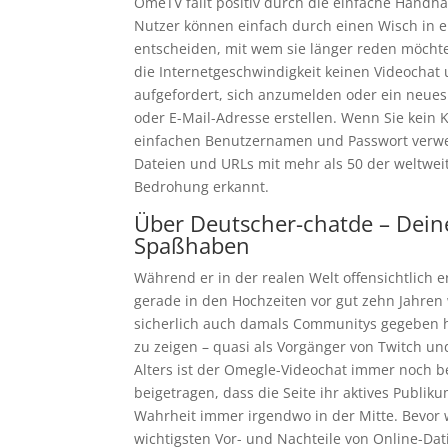
OmeTV fällt positiv durch die einfache Handha
Nutzer können einfach durch einen Wisch in e
entscheiden, mit wem sie länger reden möchten.
die Internetgeschwindigkeit keinen Videochat 
aufgefordert, sich anzumelden oder ein neues 
oder E-Mail-Adresse erstellen. Wenn Sie kein
einfachen Benutzernamen und Passwort verw
Dateien und URLs mit mehr als 50 der weltwei
Bedrohung erkannt.
Über Deutscher-chatde – Dein
Spaßhaben
Während er in der realen Welt offensichtlich e
gerade in den Hochzeiten vor gut zehn Jahren
sicherlich auch damals Communitys gegeben h
zu zeigen – quasi als Vorgänger von Twitch un
Alters ist der Omegle-Videochat immer noch b
beigetragen, dass die Seite ihr aktives Publik
Wahrheit immer irgendwo in der Mitte. Bevor 
wichtigsten Vor- und Nachteile von Online-Dat