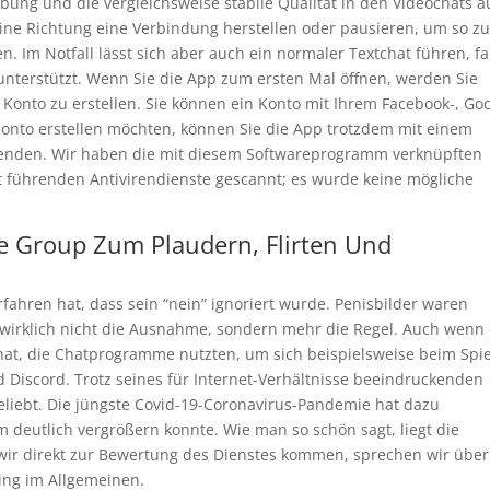
bung und die vergleichsweise stabile Qualität in den Videochats a
ine Richtung eine Verbindung herstellen oder pausieren, um so z
 Im Notfall lässt sich aber auch ein normaler Textchat führen, fa
unterstützt. Wenn Sie die App zum ersten Mal öffnen, werden Sie
Konto zu erstellen. Sie können ein Konto mit Ihrem Facebook-, Goo
 Konto erstellen möchten, können Sie die App trotzdem mit einem
enden. Wir haben die mit diesem Softwareprogramm verknüpften
t führenden Antivirendienste gescannt; es wurde keine mögliche
e Group Zum Plaudern, Flirten Und
rfahren hat, dass sein “nein” ignoriert wurde. Penisbilder waren
 wirklich nicht die Ausnahme, sondern mehr die Regel. Auch wenn
at, die Chatprogramme nutzten, um sich beispielsweise beim Spi
d Discord. Trotz seines für Internet-Verhältnisse beeindruckenden
eliebt. Die jüngste Covid-19-Coronavirus-Pandemie hat dazu
um deutlich vergrößern konnte. Wie man so schön sagt, liegt die
wir direkt zur Bewertung des Dienstes kommen, sprechen wir über
ing im Allgemeinen.