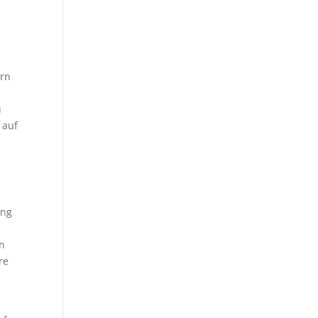
ern
u
 auf
ung
en
re