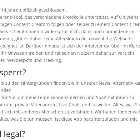
4 Jahren offiziell geschlossen .
ferenz-Tool, das verschiedene Protokolle unterstützt. Auf OnlyFans
ebigen Content-Creatorn folgen oder selber zu einem Content-Crea
weis scheint ohnehin widersprüchlich, da es auch unmoderierte
ugang gibt es daher keine Alterskontrolle, obwohl die Webseite
geeignet ist. Darüber hinaus ist sich der Anbieter darüber im Klare
m ihr Unwesen treiben und rät seinen Nutzern daher zur Vorsicht.
er, Werbespots und Tracking.
perrt?
ls zu den Hintergründen finden Sie in unserer News. Alternativ k
enden.
pp für Sie, um neue Leute kennenzulernen und Spaß mit ihnen zu
nrufe, private Videoanrufe, Live-Chats und so weiter. Alles, was Si
nd sich mit anderen Menschen zu verbinden. Wir haben tonnenwe
lles, was Sie tun müssen, ist diese App herunterzuladen und mit
 legal?