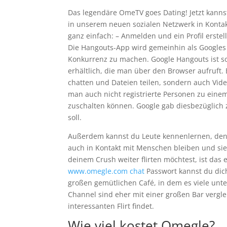
Das legendäre OmeTV goes Dating! Jetzt kann
in unserem neuen sozialen Netzwerk in Konta
ganz einfach: – Anmelden und ein Profil erstel
Die Hangouts-App wird gemeinhin als Google
Konkurrenz zu machen. Google Hangouts ist so
erhältlich, die man über den Browser aufruft.
chatten und Dateien teilen, sondern auch Vid
man auch nicht registrierte Personen zu einem
zuschalten können. Google gab diesbezüglich
soll.
Außerdem kannst du Leute kennenlernen, denen
auch in Kontakt mit Menschen bleiben und sie
deinem Crush weiter flirten möchtest, ist das
www.omegle.com chat
Passwort kannst du dic
großen gemütlichen Café, in dem es viele unt
Channel sind eher mit einer großen Bar vergl
interessanten Flirt findet.
Wie viel kostet Omegle?