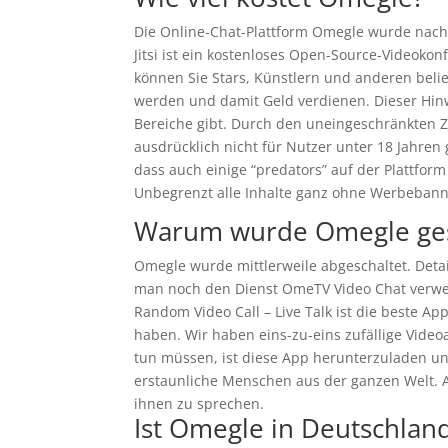
Die Online-Chat-Plattform Omegle wurde nach 1
Jitsi ist ein kostenloses Open-Source-Videokon
können Sie Stars, Künstlern und anderen beli
werden und damit Geld verdienen. Dieser Hin
Bereiche gibt. Durch den uneingeschränkten Z
ausdrücklich nicht für Nutzer unter 18 Jahren 
dass auch einige “predators” auf der Plattfor
Unbegrenzt alle Inhalte ganz ohne Werbebann
Warum wurde Omegle ges
Omegle wurde mittlerweile abgeschaltet. Detai
man noch den Dienst OmeTV Video Chat verw
Random Video Call – Live Talk ist die beste A
haben. Wir haben eins-zu-eins zufällige Videoa
tun müssen, ist diese App herunterzuladen u
erstaunliche Menschen aus der ganzen Welt. A
ihnen zu sprechen.
Ist Omegle in Deutschland