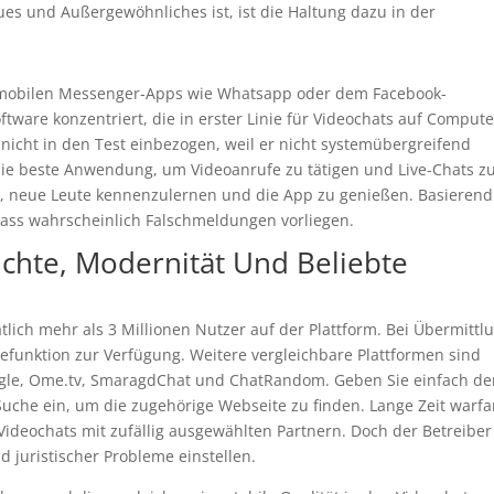
es und Außergewöhnliches ist, ist die Haltung dazu in der
ei mobilen Messenger-Apps wie Whats­app oder dem Facebook-
ware konzentriert, die in erster Linie für Video­chats auf Comput
nicht in den Test einbezogen, weil er nicht system­über­greifend
 die beste Anwendung, um Videoanrufe zu tätigen und Live-Chats z
it, neue Leute kennenzulernen und die App zu genießen. Basierend
dass wahrscheinlich Falschmeldungen vorliegen.
chte, Modernität Und Beliebte
lich mehr als 3 Millionen Nutzer auf der Plattform. Bei Übermittl
funktion zur Verfügung. Weitere vergleichbare Plattformen sind
agle, Ome.tv, SmaragdChat und ChatRandom. Geben Sie einfach d
Suche ein, um die zugehörige Webseite zu finden. Lange Zeit warfa
Videochats mit zufällig ausgewählten Partnern. Doch der Betreiber
juristischer Probleme einstellen.