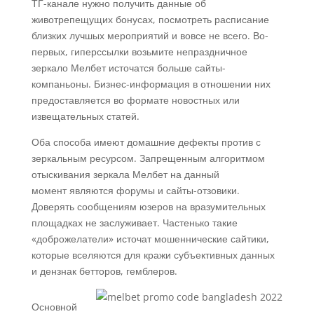
ТГ-канале нужно получить данные об
животрепещущих бонусах, посмотреть расписание
близких лучшых мероприятий и вовсе не всего. Во-
первых, гиперссылки возьмите непраздничное
зеркало Мелбет источатся больше сайты-
компаньоны. Бизнес-информация в отношении них
предоставляется во формате новостных или
извещательных статей.
Оба способа имеют домашние дефекты против с
зеркальным ресурсом. Запрещенным алгоритмом
отыскивания зеркала Мелбет на данный
момент являются форумы и сайты-отзовики.
Доверять сообщениям юзеров на вразумительных
площадках не заслуживает. Частенько такие
«доброжелатели» источат мошеннические сайтики,
которые вселяются для кражи субъективных данных
и дензнак бетторов, гемблеров.
Основной