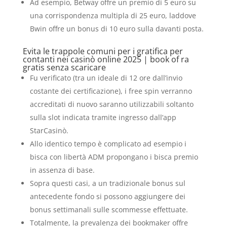
Ad esempio, Betway offre un premio di 5 euro su
una corrispondenza multipla di 25 euro, laddove
Bwin offre un bonus di 10 euro sulla davanti posta.
Evita le trappole comuni per i gratifica per
contanti nei casinò online 2025 | book of ra
gratis senza scaricare
Fu verificato (tra un ideale di 12 ore dall’invio
costante dei certificazione), i free spin verranno
accreditati di nuovo saranno utilizzabili soltanto
sulla slot indicata tramite ingresso dall’app
StarCasinò.
Allo identico tempo è complicato ad esempio i
bisca con libertà ADM propongano i bisca premio
in assenza di base.
Sopra questi casi, a un tradizionale bonus sul
antecedente fondo si possono aggiungere dei
bonus settimanali sulle scommesse effettuate.
Totalmente, la prevalenza dei bookmaker offre