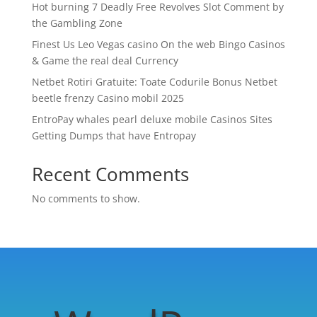
Hot burning 7 Deadly Free Revolves Slot Comment by
the Gambling Zone
Finest Us Leo Vegas casino On the web Bingo Casinos
& Game the real deal Currency
Netbet Rotiri Gratuite: Toate Codurile Bonus Netbet
beetle frenzy Casino mobil 2025
EntroPay whales pearl deluxe mobile Casinos Sites
Getting Dumps that have Entropay
Recent Comments
No comments to show.