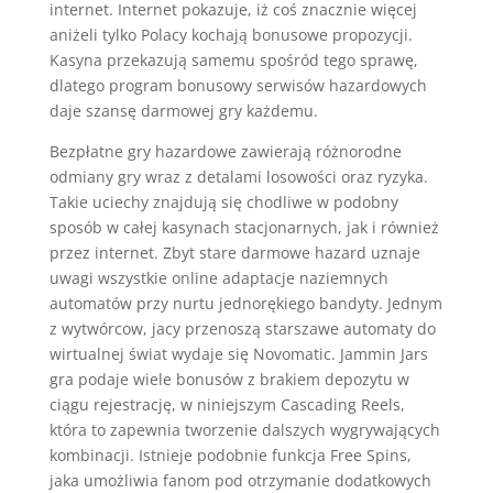
internet. Internet pokazuje, iż coś znacznie więcej
aniżeli tylko Polacy kochają bonusowe propozycji.
Kasyna przekazują samemu spośród tego sprawę,
dlatego program bonusowy serwisów hazardowych
daje szansę darmowej gry każdemu.
Bezpłatne gry hazardowe zawierają różnorodne
odmiany gry wraz z detalami losowości oraz ryzyka.
Takie uciechy znajdują się chodliwe w podobny
sposób w całej kasynach stacjonarnych, jak i również
przez internet. Zbyt stare darmowe hazard uznaje
uwagi wszystkie online adaptacje naziemnych
automatów przy nurtu jednorękiego bandyty. Jednym
z wytwórcow, jacy przenoszą starszawe automaty do
wirtualnej świat wydaje się Novomatic. Jammin Jars
gra podaje wiele bonusów z brakiem depozytu w
ciągu rejestrację, w niniejszym Cascading Reels,
która to zapewnia tworzenie dalszych wygrywających
kombinacji. Istnieje podobnie funkcja Free Spins,
jaka umożliwia fanom pod otrzymanie dodatkowych