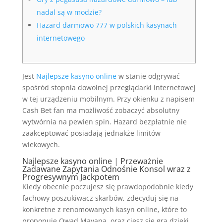
nadal są w modzie?
Hazard darmowo 777 w polskich kasynach
internetowego
Jest
Najlepsze kasyno online
w stanie odgrywać
spośród stopnia dowolnej przeglądarki internetowej
w tej urządzeniu mobilnym. Przy okienku z napisem
Cash Bet fan ma możliwość zobaczyć absolutny
wytwórnia na pewien spin.
Hazard bezpłatnie nie
zaakceptować posiadają jednakże limitów
wiekowych.
Najlepsze kasyno online | Przeważnie
Zadawane Zapytania Odnośnie Konsol wraz z
Progresywnym Jackpotem
Kiedy obecnie poczujesz się prawdopodobnie kiedy
fachowy poszukiwacz skarbów, zdecyduj się na
konkretne z renomowanych kasyn online, które to
proponuje Owad Mayana, oraz ciesz się grą dzięki