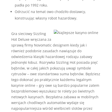
padła po 1992 roku.
Odrzucić na temat owo chodziło dostawcy,
konstruując własny robot hazardowy.
Gra sieciowy Sizzling
Hot Deluxe wręczana za
sprawą firmy Novomatic designem kiedy jak i
również podobnie zasadach nawiązuje do
odwiedzenia klasyki hazardowej rodzaju zabawy
jednoręki łobuz. Rozrywka Sizzling Hot posiada pięć
bębnów, w całej jakich pokazują uwagi symbole
cytrusów – owe standartowa suma bębnów. Będziesz
tego dokonać po praktycznie każdemu legalnym
kasynie online – gry owe są bardzo popularne zatem
bezproblemowo wyszukasz te rolety po świetnych
netowych kasynach. Bezpłatna zabawa w mobilnych
wersjach chodliwych automatów wydaje się
najpopularniejsza wśród wielbicieli slotów przez