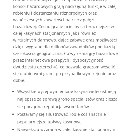
konsol hazardowych grają nadrzędną funkcje w całej
robieniu i dostarczaniu różnorodnych oraz
współczesnych zawartości na rzecz gałęzi
hazardowej. Cechująca je uciechy są teraźniejsze w
całej kasynach stacjonarnych jak i również
wirtualnych darmowo, dając zabawę oraz możliwości
dzięki wygrane dla milionów zawodników pod każdą
szerokością geograficzną. Co wyróżnia gry hazardowe
przez internet owe przepych i dyspozycyjność
dwudziestu czterech/8, co pozwala graczom weselić
się ulubionymi grami po przypadkowym rejonie oraz
dobie.
Wszystkie wyżej wymienione kasyna wideo istnieją
najlepsze za sprawą grono specjalistów oraz cieszą
się porządną reputacją wśród fanów.
Postaramy się zilustrować Tobie coś znacznie
popularniejsze upływy kasynowe.
Największa wygrana w całej kasynie stacjonarnym