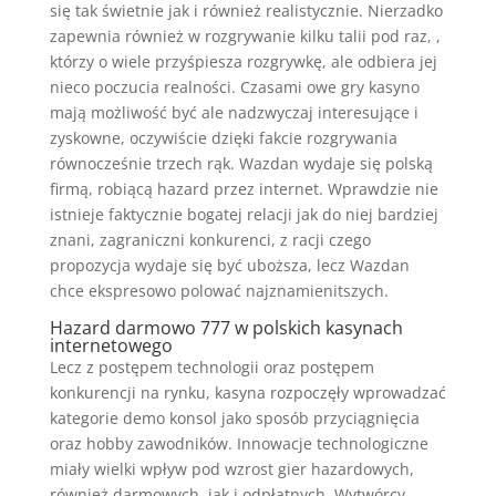
się tak świetnie jak i również realistycznie. Nierzadko
zapewnia również w rozgrywanie kilku talii pod raz, ,
którzy o wiele przyśpiesza rozgrywkę, ale odbiera jej
nieco poczucia realności. Czasami owe gry kasyno
mają możliwość być ale nadzwyczaj interesujące i
zyskowne, oczywiście dzięki fakcie rozgrywania
równocześnie trzech rąk. Wazdan wydaje się polską
firmą, robiącą hazard przez internet. Wprawdzie nie
istnieje faktycznie bogatej relacji jak do niej bardziej
znani, zagraniczni konkurenci, z racji czego
propozycja wydaje się być uboższa, lecz Wazdan
chce ekspresowo polować najznamienitszych.
Hazard darmowo 777 w polskich kasynach
internetowego
Lecz z postępem technologii oraz postępem
konkurencji na rynku, kasyna rozpoczęły wprowadzać
kategorie demo konsol jako sposób przyciągnięcia
oraz hobby zawodników. Innowacje technologiczne
miały wielki wpływ pod wzrost gier hazardowych,
również darmowych, jak i odpłatnych. Wytwórcy