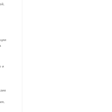
ей,
ации
а
о и
азие
ия,