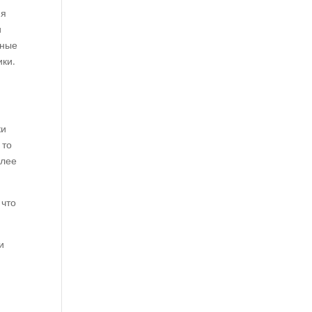
мя
и
зные
ики.
ки
 то
олее
 что
и