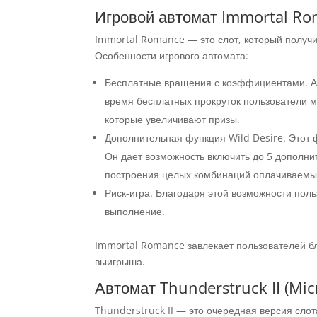
Игровой автомат Immortal R
Immortal Romance — это слот, который получ
Особенности игрового автомата:
Бесплатные вращения с коэффициентами. Ак
время бесплатных прокруток пользователи 
которые увеличивают призы.
Дополнительная функция Wild Desire. Этот 
Он дает возможность включить до 5 дополни
построения целых комбинаций оплачиваемы
Риск-игра. Благодаря этой возможности поль
выполнение.
Immortal Romance завлекает пользователей б
выигрыша.
Автомат Thunderstruck II (Mi
Thunderstruck II — это очередная версия сло