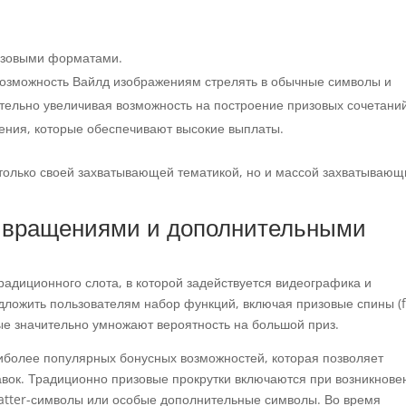
изовыми форматами.
 возможность Вайлд изображениям стрелять в обычные символы и
тельно увеличивая возможность на построение призовых сочетани
ения, которые обеспечивают высокие выплаты.
е только своей захватывающей тематикой, но и массой захватывающ
 вращениями и дополнительными
адиционного слота, в которой задействуется видеографика и
дложить пользователям набор функций, включая призовые спины (
ые значительно умножают вероятность на большой приз.
аиболее популярных бонусных возможностей, которая позволяет
авок. Традиционно призовые прокрутки включаются при возникнове
catter-символы или особые дополнительные символы. Во время